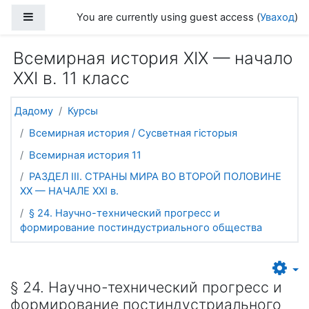
Прапусціць і перайсці да асноўнага зместу
Side panel
You are currently using guest access (
Уваход
)
Всемирная история ХІХ — начало
ХХІ в. 11 класс
Дадому
Курсы
Всемирная история / Сусветная гісторыя
Всемирная история 11
РАЗДЕЛ ІІІ. СТРАНЫ МИРА ВО ВТОРОЙ ПОЛОВИНЕ
ХХ — НАЧАЛЕ ХХІ в.
§ 24. Научно-технический прогресс и
формирование постиндустриального общества
§ 24. Научно-технический прогресс и
формирование постиндустриального