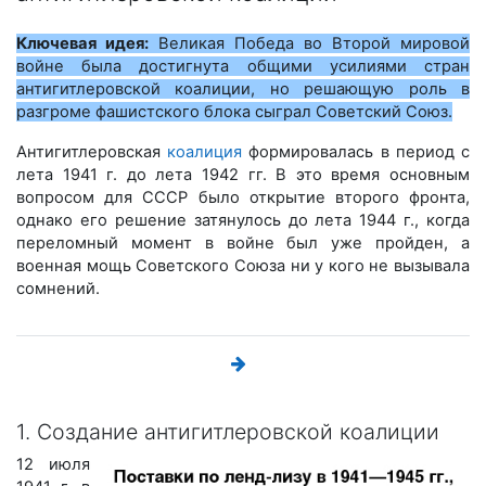
Ключевая идея:
Великая Победа во Второй мировой
войне была достигнута общими усилиями стран
антигитлеровской коалиции, но решающую роль в
разгроме фашистского блока сыграл Советский Союз.
Антигитлеровская
коалиция
формировалась в период с
лета 1941 г. до лета 1942 гг. В это время основным
вопросом для СССР было открытие второго фронта,
однако его решение затянулось до лета 1944 г., когда
переломный момент в войне был уже пройден, а
военная мощь Советского Союза ни у кого не вызывала
сомнений.
1. Создание антигитлеровской коалиции
12 июля