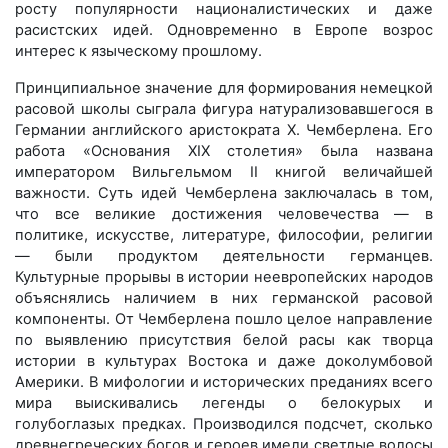
росту популярности националистических и даже
расистских идей. Одновременно в Европе возрос
интерес к языческому прошлому.
Принципиальное значение для формирования немецкой
расовой школы сыграла фигура натурализовавшегося в
Германии английского аристократа Х. Чемберлена. Его
работа «Основания XIX столетия» была названа
императором Вильгельмом II книгой величайшей
важности. Суть идей Чемберлена заключалась в том,
что все великие достижения человечества — в
политике, искусстве, литературе, философии, религии
— были продуктом деятельности германцев.
Культурные прорывы в истории неевропейских народов
объяснялись наличием в них германской расовой
компоненты. От Чемберлена пошло целое направление
по выявлению присутствия белой расы как творца
истории в культурах Востока и даже доколумбовой
Америки. В мифологии и исторических преданиях всего
мира выискивались легенды о белокурых и
голубоглазых предках. Производился подсчет, сколько
древнегреческих богов и героев имели светлые волосы