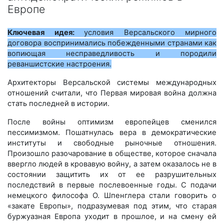
Европе
Ключевая идея:
условия Версальского мирного
договора воспринимались побежденными странами как
вопиющая несправедливость и породили
реваншистские настроения.
Архитекторы Версальской системы международных
отношений считали, что Первая мировая война должна
стать последней в истории.
После войны оптимизм европейцев сменился
пессимизмом. Пошатнулась вера в демократические
институты и свободные рыночные отношения.
Произошло разочарование в обществе, которое сначала
ввергло людей в кровавую войну, а затем оказалось не в
состоянии защитить их от ее разрушительных
последствий в первые послевоенные годы. С подачи
немецкого философа О. Шпенглера стали говорить о
«закате Европы», подразумевая под этим, что старая
буржуазная Европа уходит в прошлое, и на смену ей