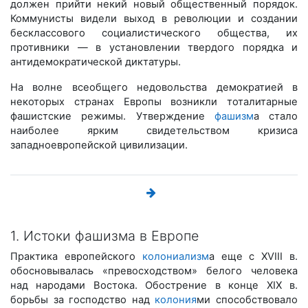
должен прийти некий новый общественный порядок.
Коммунисты видели выход в революции и создании
бесклассового социалистического общества, их
противники — в установлении твердого порядка и
антидемократической диктатуры.
На волне всеобщего недовольства демократией в
некоторых странах Европы возникли тоталитарные
фашистские режимы. Утверждение
фашизм
а стало
наиболее ярким свидетельством кризиса
западноевропейской цивилизации.
1. Истоки фашизма в Европе
Практика европейского
колониализм
а еще с XVIII в.
обосновывалась «превосходством» белого человека
над народами Востока. Обострение в конце XIX в.
борьбы за господство над
колония
ми способствовало