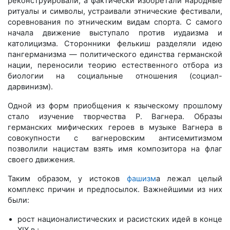
реконструировали, а фактически изобретали народные
ритуалы и символы, устраивали этнические фестивали,
соревнования по этническим видам спорта. С самого
начала движение выступало против иудаизма и
католицизма. Сторонники фелькиш разделяли идею
пангерманизма — политического единства германской
нации, переносили теорию естественного отбора из
биологии на социальные отношения (социал-
дарвинизм).
Одной из форм приобщения к языческому прошлому
стало изучение творчества Р. Вагнера. Образы
германских мифических героев в музыке Вагнера в
совокупности с вагнеровским антисемитизмом
позволили нацистам взять имя композитора на флаг
своего движения.
Таким образом, у истоков
фашизм
а лежал целый
комплекс причин и предпосылок. Важнейшими из них
были:
рост националистических и расистских идей в конце
ХIХ в.;