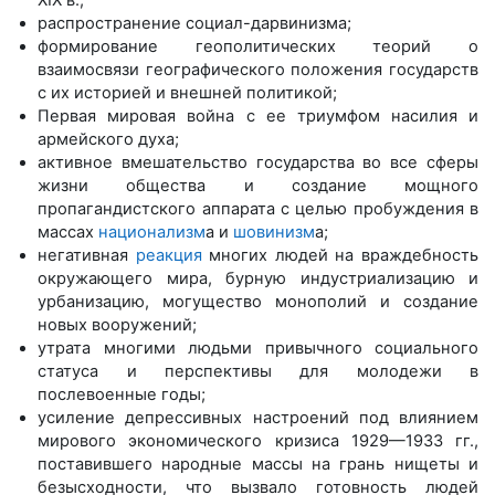
распространение социал-дарвинизма;
формирование геополитических теорий о
взаимосвязи географического положения государств
с их историей и внешней политикой;
Первая мировая война с ее триумфом насилия и
армейского духа;
активное вмешательство государства во все сферы
жизни общества и создание мощного
пропагандистского аппарата с целью пробуждения в
массах
национализм
а и
шовинизм
а;
негативная
реакция
многих людей на враждебность
окружающего мира, бурную индустриализацию и
урбанизацию, могущество монополий и создание
новых вооружений;
утрата многими людьми привычного социального
статуса и перспективы для молодежи в
послевоенные годы;
усиление депрессивных настроений под влиянием
мирового экономического кризиса 1929—1933 гг.,
поставившего народные массы на грань нищеты и
безысходности, что вызвало готовность людей