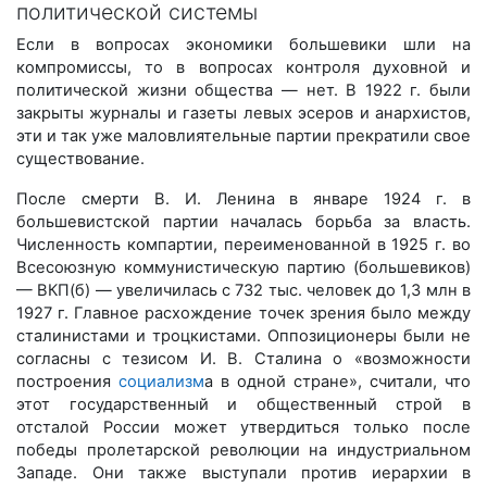
политической системы
Если в вопросах экономики большевики шли на
компромиссы, то в вопросах контроля духовной и
политической жизни общества — нет. В 1922 г. были
закрыты журналы и газеты левых эсеров и анархистов,
эти и так уже маловлиятельные партии прекратили свое
существование.
После смерти В. И. Ленина в январе 1924 г. в
большевистской партии началась борьба за власть.
Численность компартии, переименованной в 1925 г. во
Всесоюзную коммунистическую партию (большевиков)
— ВКП(б) — увеличилась с 732 тыс. человек до 1,3 млн в
1927 г. Главное расхождение точек зрения было между
сталинистами и троцкистами. Оппозиционеры были не
согласны с тезисом И. В. Сталина о «возможности
построения
социализм
а в одной стране», считали, что
этот государственный и общественный строй в
отсталой России может утвердиться только после
победы пролетарской революции на индустриальном
Западе. Они также выступали против иерархии в