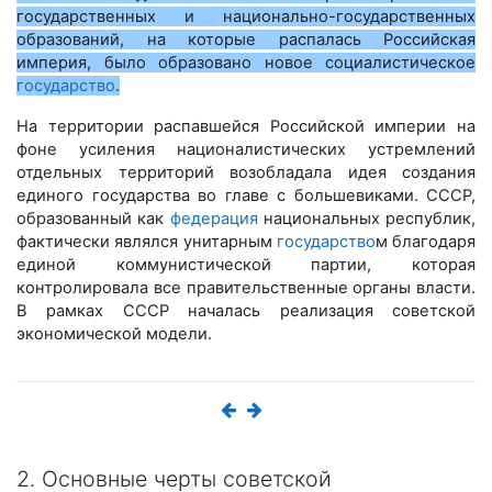
государственных и национально-государственных
образований, на которые распалась Российская
империя, было образовано новое социалистическое
государство
.
На территории распавшейся Российской империи на
фоне усиления националистических устремлений
отдельных территорий возобладала идея создания
единого государства во главе с большевиками. СССР,
образованный как
федерация
национальных республик,
фактически являлся унитарным
государство
м благодаря
единой коммунистической партии, которая
контролировала все правительственные органы власти.
В рамках СССР началась реализация советской
экономической модели.
2. Основные черты советской