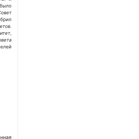
 было
Совет
обрил
етов
.
итет
,
овета
телей
нная