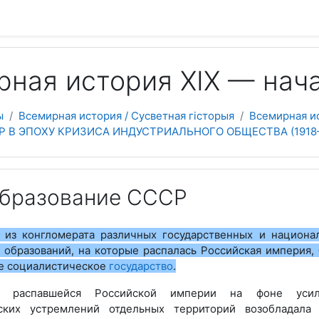
 содержанию
ная история ХІХ — начал
ы
Всемирная история / Сусветная гісторыя
Всемирная ис
МИР В ЭПОХУ КРИЗИСА ИНДУСТРИАЛЬНОГО ОБЩЕСТВА (1918
 Образование СССР
из конгломерата различных государственных и национа
 образований, на которые распалась Российская империя,
ое социалистическое
государство
.
и распавшейся Российской империи на фоне усил
ских устремлений отдельных территорий возобладала