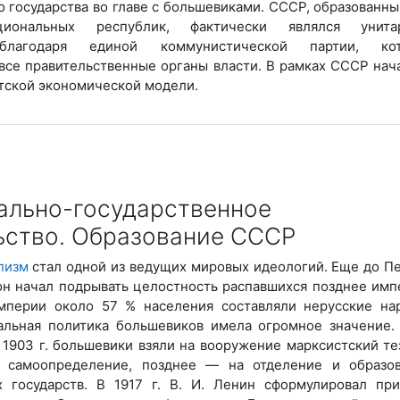
о государства во главе с большевиками. СССР, образованны
ональных республик, фактически являлся унита
лагодаря единой коммунистической партии, кот
все правительственные органы власти. В рамках СССР нач
тской экономической модели.
нально-государственное
ьство. Образование СССР
лизм
стал одной из ведущих мировых идеологий. Еще до П
н начал подрывать целостность распавшихся позднее имп
мперии около 57 % населения составляли нерусские на
альная политика большевиков имела огромное значение. 
1903 г. большевики взяли на вооружение марксистский те
 самоопределение, позднее — на отделение и образо
х государств. В 1917 г. В. И. Ленин сформулировал пр