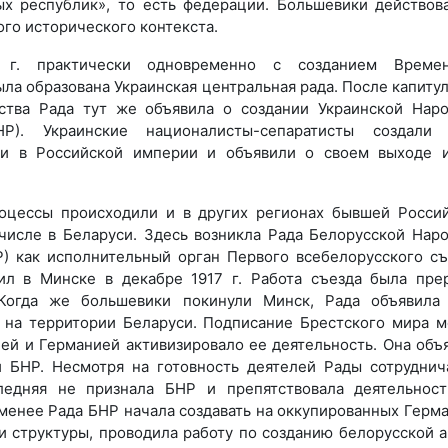
ых республик», то есть федерации. Большевики действов
ого исторического контекста.
г. практически одновременно с созданием Времен
ыла образована Украинская центральная рада. После капиту
ьства Рада тут же объявила о создании Украинской Нар
НР). Украинские националисты-сепаратисты создали 
ти в Российской империи и объявили о своем выходе 
оцессы происходили и в других регионах бывшей Росси
числе в Беларуси. Здесь возникла Рада Белорусской Нар
) как исполнительный орган Первого всебелорусского съ
ил в Минске в декабре 1917 г. Работа съезда была пре
Когда же большевики покинули Минск, Рада объявила
 на территории Беларуси. Подписание Брестского мира 
ей и Германией активизировало ее деятельность. Она объ
и БНР. Несмотря на готовность деятелей Рады сотруднич
ледняя не признала БНР и препятствовала деятельнос
 менее Рада БНР начала создавать на оккупированных Герм
и структуры, проводила работу по созданию белорусской 