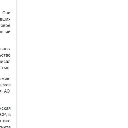
 Они
ивших
новое
огии
льных
ьство
писал
стью.
номию
нская
я АО,
нская
СР, в
лтике
нута