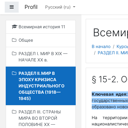
Перейти к основному
Profil
Боковая панель
Русский ‎(ru)‎
Всемирная история 11
Всемир
Общее
В начало
Курс
РАЗДЕЛ II. 
РАЗДЕЛ I. МИР В ХIХ —
НАЧАЛЕ ХХ в.
РАЗДЕЛ II. МИР В
§ 15-2.
ЭПОХУ КРИЗИСА
ИНДУСТРИАЛЬНОГО
ОБЩЕСТВА (1918—
Ключевая идея:
1945)
государственных
образовано нов
РАЗДЕЛ ІІІ. СТРАНЫ
На территори
МИРА ВО ВТОРОЙ
националистиче
ПОЛОВИНЕ ХХ —