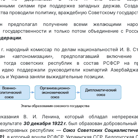
онными силами при поддержке западных держав. Созд
ства проводили политику, враждебную Советскому государст
ан предполагал получение всеми желающими наро
и государственности и только потом объединение с Росс
едерации
.
г.
народный комиссар по делам национальностей И. В. С
лан «автономизации»,
предполагавший включение 
х тогда советских республик в состав
РСФСР на пр
у идею поддержали руководители компартий Азербайдж
сь и Украина заняли выжидательные позиции.
казания В. И. Ленина, который обладал непререка
результате
30 декабря 1922 г.
был образован добровольный
авноправных республик —
Союз Советских Социалистич
Р)
, в который вошли РСФСР, Украинская ССР, Белорусская 