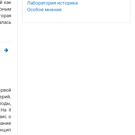
й как
Лаборатория историка
рным
Особое мнение
орая
алась
ервой
ерий.
роды,
На II
зис о
вание
инцип