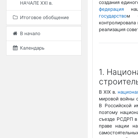
создания единог
НАЧАЛЕ ХХІ в.
федерация
наци
государство
м б
Итоговое обобщение
контролировала 
реализация сове
В начало
Календарь
1. Нацио
строител
В XIX в.
национа
мировой войны о
В Российской и
поэтому национ
съезде РСДРП в 
праве нации на
самостоятельны