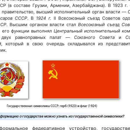
СР (в составе Грузии, Армении, Азербайджана). В 1923 г.
 правительство, высший исполнительный орган власти —
ссаров СССР
. В
1924 г.
II Всесоюзный съезд Советов од
ССР
. Высшим органом власти стал
Всесоюзный съезд
Сов
 его функции выполнял
Центральный исполнительный ком
з двух равноправных палат —
Союзного Совета
и
С
й
, который в свою очередь складывался из представи
ик.
ормальное федеративное устройство, государстве