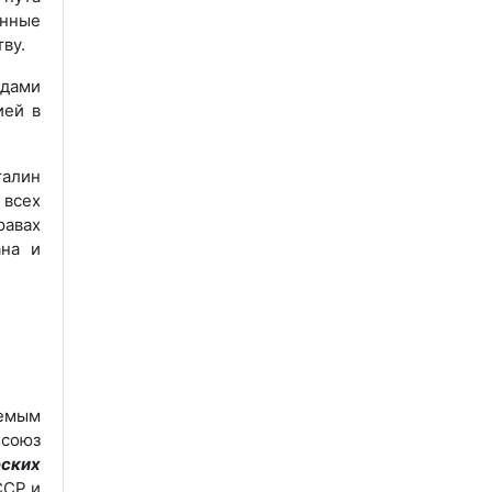
анные
ву.
дами
ией в
талин
всех
авах
ана и
емым
 союз
еских
ССР и