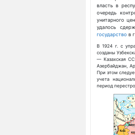
власть в респ
очередь контр
унитарного це
удалось сдерж
государство
в 
В 1924 г. с уп
созданы Узбекска
— Казахская СС
Азербайджан, Ар
При этом следуе
учета национал
период перестро