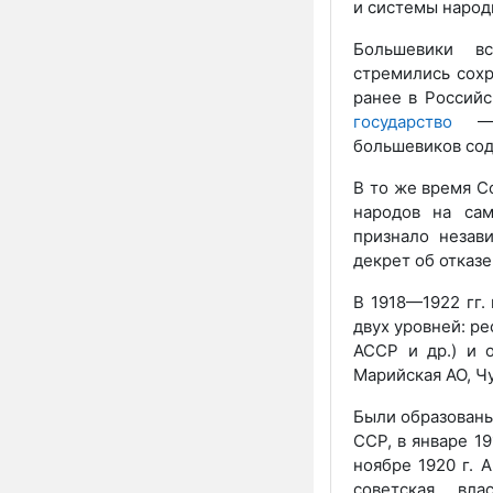
и системы народ
Большевики в
стремились сохр
ранее в Российс
государство
— С
большевиков сод
В то же время С
народов на сам
признало незав
декрет об отказ
В 1918—1922 гг.
двух уровней: р
АССР и др.) и 
Марийская АО, Ч
Были образованы
ССР, в январе 19
ноябре 1920 г. 
советская вл