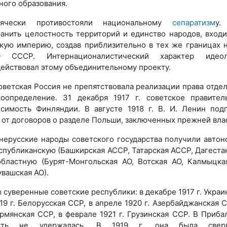
ного образования.
сячески противостояли национальному
сепаратизм
у.
анить целостность территорий и единство народов, вход
кую империю, создав приблизительно в тех же границах 
ССР. Интернационалистический характер идеол
ействовал этому объединительному проекту.
оветская Россия не препятствовала реализации права отде
оопределение. 31 декабря 1917 г. советское правител
исимость Финляндии. В августе 1918 г. В. И. Ленин под
е от договоров о разделе Польши, заключенных прежней вла
 нерусские народы советского государства получили авто
еспубликанскую (Башкирская АССР, Татарская АССР, Дагеста
областную (Бурят-Монгольская АО, Вотская АО, Калмыцка
увашская АО).
 суверенные советские республики: в декабре 1917 г. Украи
19 г. Белорусская ССР, в апреле 1920 г. Азербайджанская С
Армянская ССР, в феврале 1921 г. Грузинская ССР. В Приба
асть не удержалась. В 1919 г. она была сверг