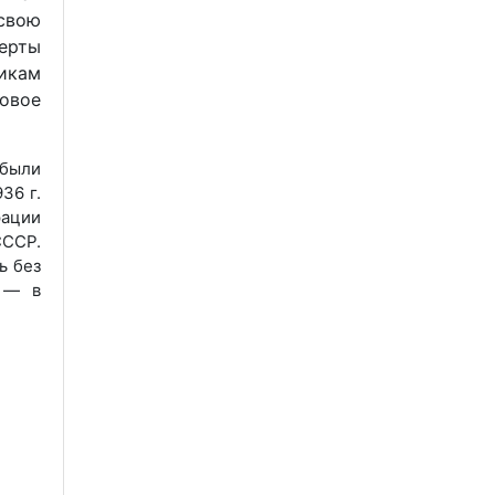
свою
ерты
викам
овое
 были
36 г.
рации
СССР.
ь без
е — в