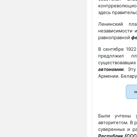
контрреволюци
здесь правитель
Ленинский пл
независимости 
равноправной
ф
В сентябре 1922 
предллжил
п
существовавши
автономии
. Эт
Армении. Белару
Были учтены у
авторитетом. В 
суверенных и р
Республик
(ССС