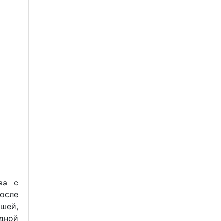
ва с
осле
ьшей,
дной