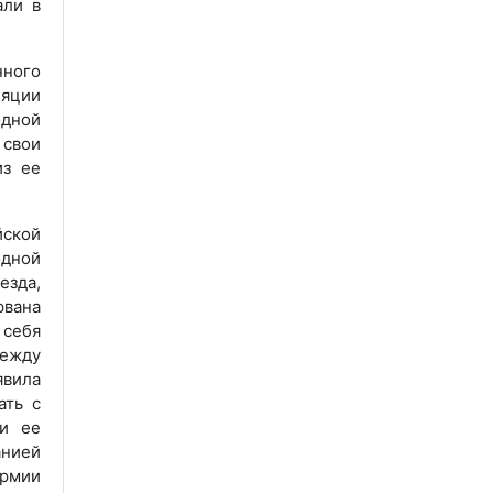
али в
ного
ляции
одной
свои
из ее
йской
одной
езда,
рвана
 себя
между
явила
ать с
ти ее
анией
армии