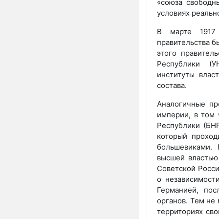
«союза свободн
условиях реальн
В марте 1917 
правительства б
этого правител
Республики (У
институты влас
состава.
Аналогичные пр
империи, в том 
Республики (БНР
который проход
большевиками. 
высшей властью
Советской Росси
о независимост
Германией, пос
органов. Тем не
территориях сво