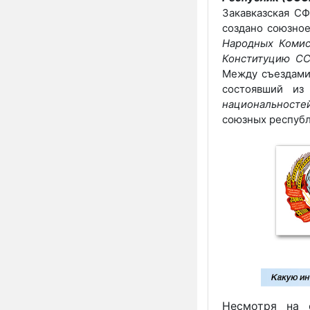
Закавказская СФ
создано союзное
Народных Коми
Конституцию С
Между съездами
состоявший и
национальносте
союзных республ
Несмотря на ф