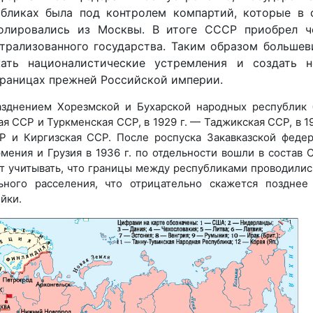
убликах была под контролем компартий, которые в 
олировались из Москвы. В итоге СССР приобрел ч
нтрализованного государства. Таким образом больше
ать националистические устремления и создать н
границах прежней Российской империи.
разднением Хорезмской и Бухарской народных республик
я ССР и Туркменская ССР, в 1929 г. — Таджикская ССР, в 19
Р и Киргизская ССР. После роспуска Закавказской феде
мения и Грузия в 1936 г. по отдельности вошли в состав 
т учитывать, что границы между республиками проводилис
ьного расселения, что отрицательно скажется поздне
йки.