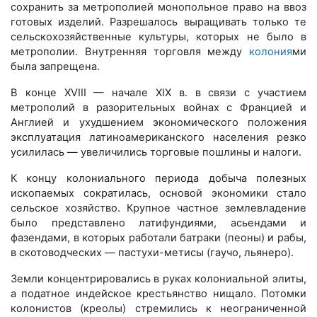
сохранить за метрополией монопольное право на ввоз
готовых изделий. Разрешалось выращивать только те
сельскохозяйственные культуры, которых не было в
метрополии. Внутренняя торговля между
колония
ми
была запрещена.
В конце XVIII — начале XIX в. в связи с участием
метрополий в разорительных войнах с Францией и
Англией и ухудшением экономического положения
эксплуатация латиноамериканского населения резко
усилилась — увеличились торговые пошлины и налоги.
К концу колониального периода добыча полезных
ископаемых сократилась, основой экономики стало
сельское хозяйство. Крупное частное землевладение
было представлено латифундиями, асьендами и
фазендами, в которых работали батраки (пеоны) и рабы,
в скотоводческих — пастухи-метисы (гаучо, льянеро).
Земли концентрировались в руках колониальной элиты,
а податное индейское крестьянство нищало. Потомки
колонистов (креолы) стремились к неограниченной