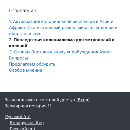
Пропустить Оглавление
Оглавление
1. Активизация колониальной экспансии в Азии и
Африке. Окончательный раздел мира на колонии и
сферы влияния
2. Последствия колониализма для метрополий и
колоний
3. Страны Востока в эпоху «пробуждения Азии»
Вопросы
Предлагаем обсудить
Особое мнение
Вы используете гостевой доступ (
Вход
)
Всемирная история 11
Русский ‎(ru)‎
Беларуская ‎(be)‎
Русский ‎(ru)‎