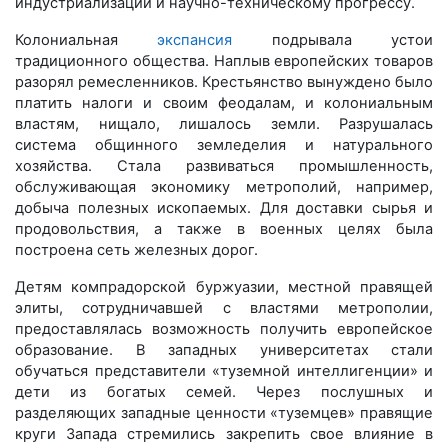
индустриализации и научно-техническому прогрессу.
Колониальная
экспансия
подрывала устои
традиционного общества. Наплыв европейских товаров
разорял ремесленников. Крестьянство вынуждено было
платить налоги и своим феодалам, и колониальным
властям, нищало, лишалось земли. Разрушалась
система общинного земледелия и натурального
хозяйства. Стала развиваться промышленность,
обслуживающая экономику метрополий, например,
добыча полезных ископаемых. Для доставки сырья и
продовольствия, а также в военных целях была
построена сеть железных дорог.
Детям компрадорской буржуазии, местной правящей
элиты, сотрудничавшей с властями метрополии,
предоставлялась возможность получить европейское
образование. В западных университетах стали
обучаться представители «туземной интеллигенции» и
дети из богатых семей. Через послушных и
разделяющих западные ценности «туземцев» правящие
круги Запада стремились закрепить свое влияние в