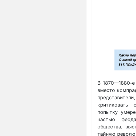
В 1870—1880-е 
вместо компра
представител
критиковать 
попытку умере
частью феода
общества, выс
тайную револю