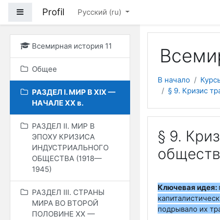
Перейти к основному
Profil
Боковая панель
Русский ‎(ru)‎
Всемирная история 11
Всемир
Общее
В начало
Курс
§ 9. Кризис т
РАЗДЕЛ I. МИР В ХIХ —
НАЧАЛЕ ХХ в.
РАЗДЕЛ II. МИР В
§ 9. Кри
ЭПОХУ КРИЗИСА
ИНДУСТРИАЛЬНОГО
обществ
ОБЩЕСТВА (1918—
1945)
Ключевая идея:
РАЗДЕЛ ІІІ. СТРАНЫ
капиталистичес
МИРА ВО ВТОРОЙ
подрывало их тр
ПОЛОВИНЕ ХХ —