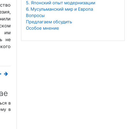
5. Японский опыт модернизации
ство
6. Мусульманский мир и Европа
езия,
Вопросы
нили
Предлагаем обсудить
ском
Особое мнение
х им
ь не
ского
ае
ься в
ему в