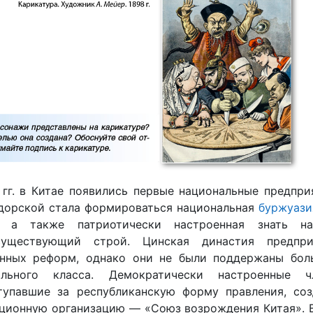
гг. в Китае появились первые национальные предпри
дорской стала формироваться национальная
буржуази
и, а также патриотически настроенная знать на
существующий строй. Цинская династия предпри
нных реформ, однако они не были поддержаны бол
льного класса. Демократически настроенные ч
тупавшие за республиканскую форму правления, соз
ционную организацию — «Союз возрождения Китая». В