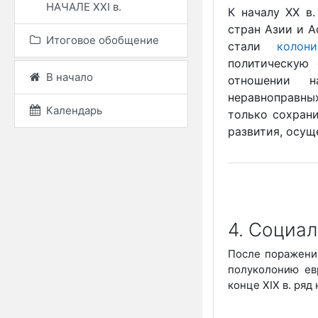
НАЧАЛЕ ХХІ в.
К началу ХХ в
стран Азии и А
Итоговое обобщение
стали
колони
политическую 
В начало
отношении н
неравноправны
Календарь
только сохрани
развития, осущ
4. Социа
После поражени
полуколонию ев
конце XIX в. ряд