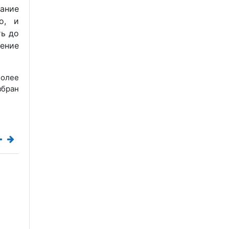
ание
о, и
ть до
ение
более
збран