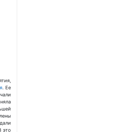
ятия,
я
. Ее
чали
няла
ьшей
лены
дали
 это