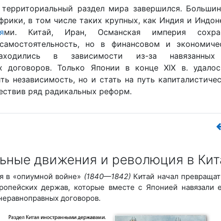
. территориальный раздел мира завершился. Большин
фрики, в том числе таких крупных, как Индия и Индон
я
ми. Китай, Иран, Османская империя сохра
самостоятельность, но в финансовом и экономиче
аходились в зависимости из-за навязанны
х договоров. Только Японии в конце XIX в. удалос
ть независимость, но и стать на путь капиталистиче
ествив ряд радикальных реформ.
льные движения и революция в Кит
я в «опиумной войне»
(1840—1842)
Китай начал превращат
ропейских держав, которые вместе с Японией навязали 
 неравноправных договоров.