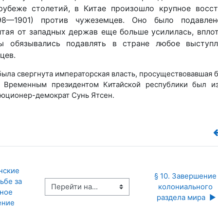
рубеже столетий, в Китае произошло крупное восст
98—1901)
против чужеземцев. Оно было подавлен
тая от западных держав еще больше усилилась, впло
ы обязывались подавлять в стране любое выступл
цев.
е была свергнута императорская власть, просуществовавшая 
. Временным президентом Китайской республики был и
юционер-демократ Сунь Ятсен.
нские 
§ 10. Завершение 
бе за 
Перейти на...
колониального 
ное 
раздела мира  ▶︎
ение