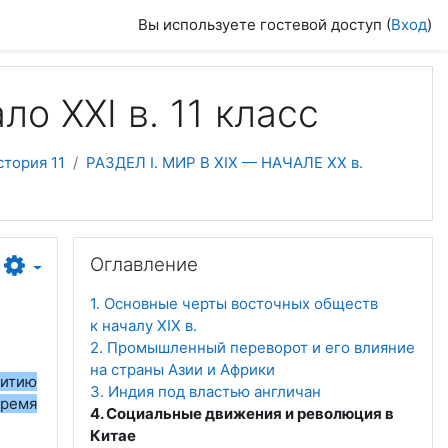
Вы используете гостевой доступ (
Вход
)
о ХХІ в. 11 класс
тория 11
РАЗДЕЛ I. МИР В ХIХ — НАЧАЛЕ ХХ в.
Пропустить Оглавление
Оглавление
1. Основные черты восточных обществ
к началу ХIХ в.
2. Промышленный переворот и его влияние
на страны Азии и Африки
витию
3. Индия под властью англичан
время
4. Социальные движения и революция в
Китае