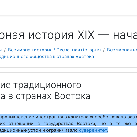
 содержанию
ная история ХІХ — начал
ы
Всемирная история / Сусветная гісторыя
Всемирная ис
радиционного общества в странах Востока
зис традиционного
а в странах Востока
проникновение иностранного капитала способствовало раз
ких отношений в государствах Востока, но в то же 
адиционные устои и ограничивало
суверенитет
.