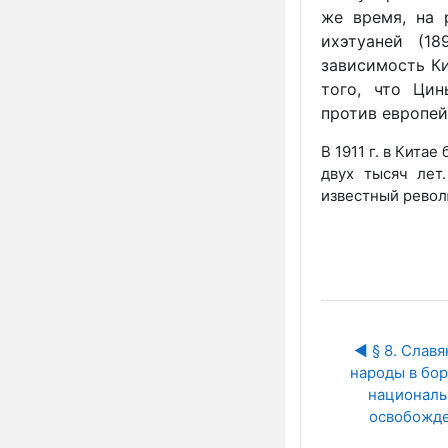
же время, на 
ихэтуаней (18
зависимость Ки
того, что Цин
против европей
В 1911 г. в Кита
двух тысяч лет
известный револ
◀︎ § 8. Славя
народы в борь
националь
освобожд