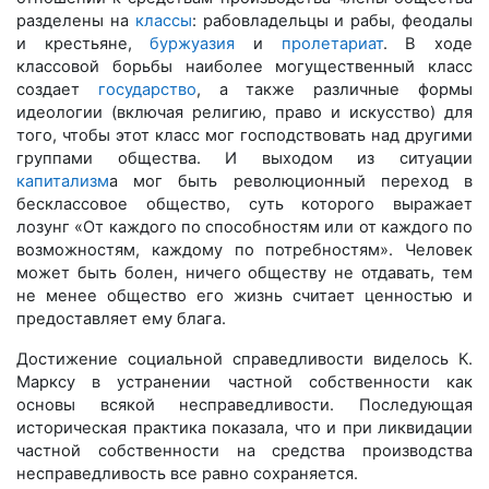
разделены на
классы
: рабовладельцы и рабы, феодалы
и крестьяне,
буржуазия
и
пролетариат
. В ходе
классовой борьбы наиболее могущественный класс
создает
государство
, а также различные формы
идеологии (включая религию, право и искусство) для
того, чтобы этот класс мог господствовать над другими
группами общества. И выходом из ситуации
капитализм
а мог быть революционный переход в
бесклассовое общество, суть которого выражает
лозунг «От каждого по способностям или от каждого по
возможностям, каждому по потребностям». Человек
может быть болен, ничего обществу не отдавать, тем
не менее общество его жизнь считает ценностью и
предоставляет ему блага.
Достижение социальной справедливости виделось К.
Марксу в устранении частной собственности как
основы всякой несправедливости. Последующая
историческая практика показала, что и при ликвидации
частной собственности на средства производства
несправедливость все равно сохраняется.