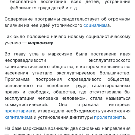
бесплатное воспитание всех детей, устранение
фабричного труда детей и т. д.
Содержание программы свидетельствует об огромном
влиянии на нее идей утопического
социализм
а.
Так было положено начало новому социалистическому
учению —
марксизму
.
Во главу угла в марксизме была поставлена идея
несправедливости эксплуататорского
капиталистического общества, в котором меньшинство
населения угнетало эксплуатируемое большинство.
Программа построения справедливого общества,
основанного на всеобщем труде, гарантированных
правах и свободах, общества, где отсутствовала бы
эксплуатация человека человеком, стала называться
коммунистической. Она отражала интересы
пролетариат
а, утверждала необходимость уничтожения
капитализм
а и установления диктатуры
пролетариат
а.
На базе марксизма возникли два основных направления
— радикальное (революционное) и ревизионистское