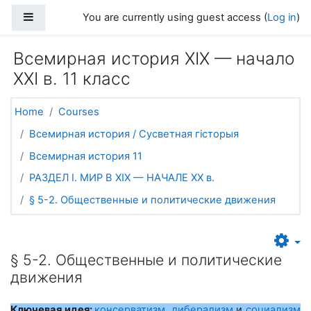
Skip to main content
Side panel
You are currently using guest access (
Log in
)
Всемирная история ХІХ — начало
ХХІ в. 11 класс
Home
Courses
Всемирная история / Сусветная гісторыя
Всемирная история 11
РАЗДЕЛ I. МИР В ХIХ — НАЧАЛЕ ХХ в.
§ 5-2. Общественные и политические движения
§ 5-2. Общественные и политические
движения
Ключевая идея:
консерватизм
,
либерализм
и
социализм