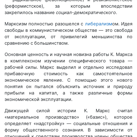
(реформистское), за которым впоследствии
закрепилось название
социал-демократического
.
Марксизм полностью разошелся с
либерализм
ом. Идея
свободы в коммунистическом обществе — это свобода
от эксплуатации, от привилегий меньшинства по
сравнению с большинством.
Основная ценность и научная новизна работы К. Маркса
в комплексном изучении специфического товара —
рабочей силы. Маркс выделил и отдельно исследовал
прибавочную стоимость как самостоятельное
экономическое явление. С помощью этого нового
понятия он пытался объяснить источник и природу
прибыли на капитал, а также различные формы
экономической эксплуатации.
Движущей силой истории К. Маркс считал
«материальное производство» («базис»), которое
определяет «надстройку» — социальные отношения и
форму общественного сознания. В зависимости от
отношений к средствам производства члены общества