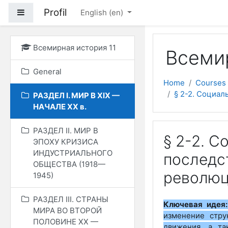
Skip to main content
Profil
Side panel
English ‎(en)‎
Всемирная история 11
Всемир
General
Home
Courses
§ 2-2. Социа
РАЗДЕЛ I. МИР В ХIХ —
НАЧАЛЕ ХХ в.
РАЗДЕЛ II. МИР В
§ 2-2. 
ЭПОХУ КРИЗИСА
ИНДУСТРИАЛЬНОГО
последс
ОБЩЕСТВА (1918—
револю
1945)
РАЗДЕЛ ІІІ. СТРАНЫ
Ключевая идея
МИРА ВО ВТОРОЙ
изменение стру
ПОЛОВИНЕ ХХ —
движения, а т