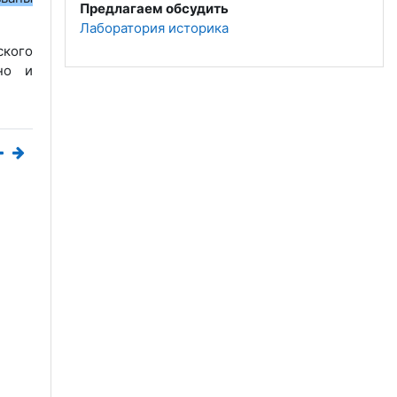
Предлагаем обсудить
Лаборатория историка
ского
но и