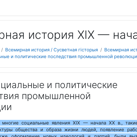
ная история ХІХ — начал
Всемирная история / Сусветная гісторыя
Всемирная ист
льные и политические последствия промышленной революц
Социальные и политические
твия промышленной
ции
:
многие социальные явления XIX — начала ХХ в., таки
ктуры общества и образа жизни людей, появление раб
акже оформление новых идеологий и партий, были вы