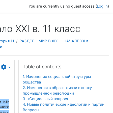
You are currently using guest access (
Log in
)
о ХХІ в. 11 класс
ория 11
РАЗДЕЛ I. МИР В ХIХ — НАЧАЛЕ ХХ в.
ии
Skip Table of contents
Table of contents
1. Изменение социальной структуры
общества
2. Изменения в образе жизни в эпоху
промышленной революции
3. «Социальный вопрос»
е как
4. Новые политические идеологии и партии
очего
Вопросы
званы