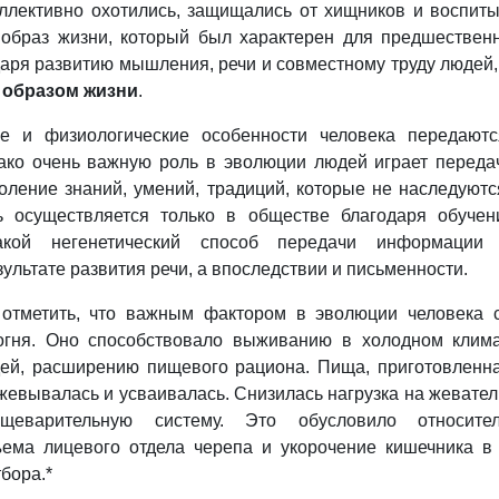
оллективно охотились, защищались от хищников и воспит
 образ жизни, который был характерен для предшествен
даря развитию мышления, речи и совместному труду людей,
образом жизни
.
е и физиологические особенности человека передают
нако очень важную роль в эволюции людей играет переда
оление знаний, умений, традиций, которые не наследуютс
ь осуществляется только в обществе благодаря обуче
акой негенетический способ передачи информации 
ультате развития речи, а впоследствии и письменности.
 отметить, что важным фактором в эволюции человека 
огня. Оно способствовало выживанию в холодном клим
ей, расширению пищевого рациона. Пища, приготовленн
ежевывалась и усваивалась. Снизилась нагрузка на жевате
еварительную систему. Это обусловило относител
ема лицевого отдела черепа и укорочение кишечника в
бора.*