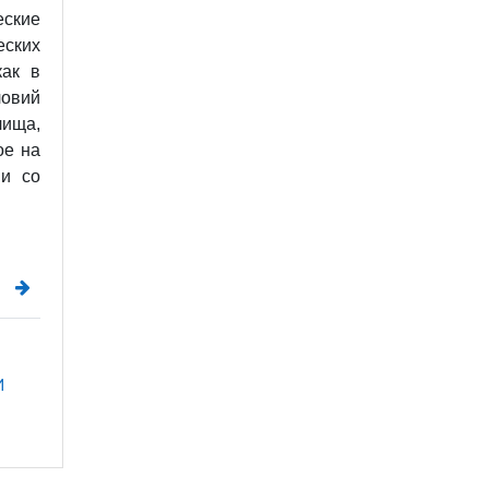
еские
ских
как в
ловий
лища,
ое на
 и со
 