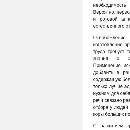
необходимость
Вероятно, перв
и ротовой апп
естественного 
Освобождение 
изготовления о
труда требует 
знания о св
Применение
ис
добавить в ра
содержащую боль
только лучше ад
нужном для себя
речи связано ра
отбора у людей
коры больших п
С развитием т