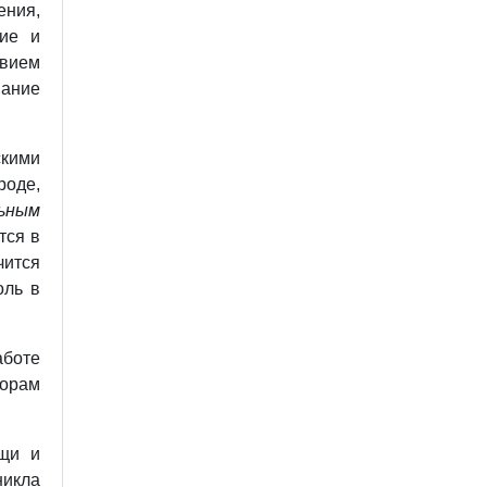
ения,
ние и
вием
вание
кими
роде,
ьным
тся в
чится
оль в
аботе
торам
ищи и
икла