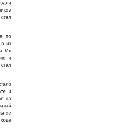
ывали
ников
 стал
ся по
ча из
я. Их
нию и
стал
стало
ате и
ая на
льный
ьное
 ходе