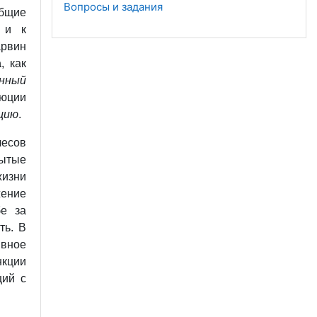
Вопросы и задания
бщие
 и к
арвин
а
, как
нный
люции
яцию
.
лесов
рытые
жизни
жение
бе за
ть. В
ивное
нкции
ций с