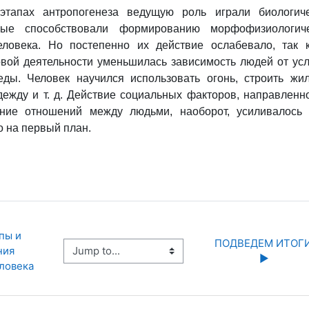
этапах антропогенеза ведущую роль играли биологич
рые способствовали формированию морфофизиологиче
еловека. Но постепенно их действие ослабевало, так 
овой деятельности уменьшилась зависимость людей от ус
ды. Человек научился использовать огонь, строить жи
дежду и т. д. Действие социальных факторов, направленн
ние отношений между людьми, наоборот, усиливалось
 на первый план.
пы и 
ПОДВЕДЕМ ИТОГИ
Jump to...
ия 
▶︎
ловека