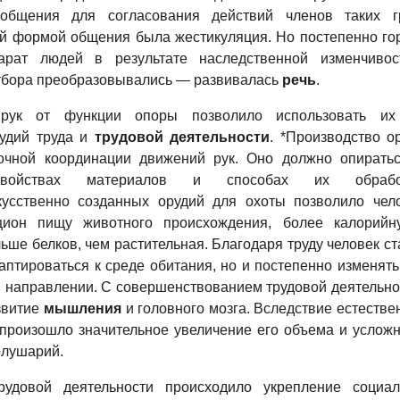
 общения для согласования действий членов таких г
ой формой общения была жестикуляция. Но постепенно го
арат людей в результате наследственной изменчивос
отбора преобразовывались — развивалась
речь
.
рук от функции опоры позволило использовать их
рудий труда и
трудовой деятельности
. *Производство о
точной координации движений рук. Оно должно опирать
ойствах материалов и способах их обработ
кусственно созданных орудий для охоты позволило чел
цион пищу животного происхождения, более калорийн
ше белков, чем растительная. Благодаря труду человек ст
аптироваться к среде обитания, но и постепенно изменять
 направлении. С совершенствованием трудовой деятельно
звитие
мышления
и головного мозга. Вследствие естестве
 произошло значительное увеличение его объема и услож
олушарий.
рудовой деятельности происходило укрепление социа