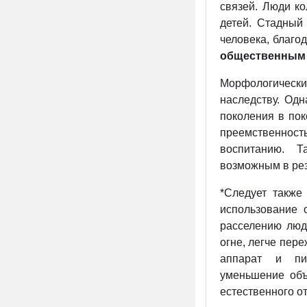
связей. Люди к
детей. Стадный
человека, благо
общественным 
Морфологически
наследству. Од
поколения в пок
преемственност
воспитанию. Т
возможным в рез
*Следует также
использование 
расселению люд
огне, легче пер
аппарат и пищ
уменьшение объ
естественного от