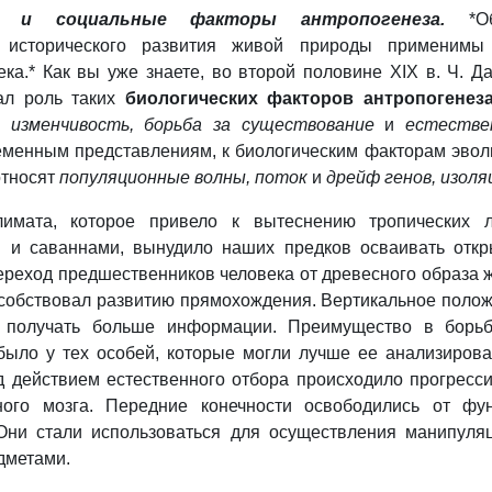
ие и социальные факторы антропогенеза.
*О
и исторического развития живой природы применимы
ка.* Как вы уже знаете, во второй половине XIX в. Ч. Д
ал роль таких
биологических факторов антропогенез
я изменчивость, борьба за существование
и
естестве
еменным представлениям, к биологическим факторам эво
относят
популяционные волны, поток
и
дрейф генов, изол
лимата, которое привело к вытеснению тропических 
 и саваннами, вынудило наших предков осваивать отк
ереход предшественников человека от древесного образа 
особствовал развитию прямохождения. Вертикальное поло
о получать больше информации. Преимущество в борь
было у тех особей, которые могли лучше ее анализирова
д действием естественного отбора происходило прогресс
ного мозга. Передние конечности освободились от фу
Они стали использоваться для осуществления манипуля
дметами.