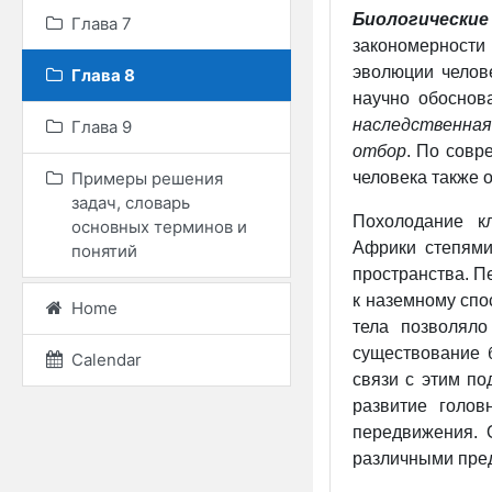
Биологическ
Глава 7
закономерност
эволюции челове
Глава 8
научно обоснов
наследственна
Глава 9
отбор
. По совр
человека также 
Примеры решения
задач, словарь
Похолодание к
основных терминов и
Африки степями
понятий
пространства. П
к наземному сп
Home
тела позволял
существование 
Calendar
связи с этим по
развитие голов
передвижения. 
различными пре