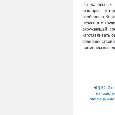
На начальных 
факторы, кото
особенностей ч
результате труд
окружающей сре
изготавливать о
совершенствова
временем вышло
◀︎ § 52. Эта
направлен
эволюции че