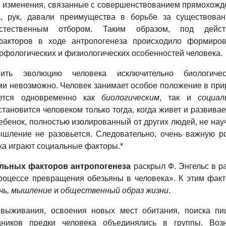
 изменения, связанные с совершенствованием прямохожд
а, рук, давали преимущества в борьбе за существова
естественным отбором. Таким образом, под дейст
факторов в ходе антропогенеза происходило формиро
рфологических и физиологических особенностей человека.
ить эволюцию человека исключительно биологичес
и невозможно. Человек занимает особое положение в при
яется одновременно как
биологическим
, так и
социал
становится человеком только тогда, когда живет и развивае
ребенок, полностью изолированный от других людей, не нау
мышление не разовьется. Следовательно, очень важную р
ка играют социальные факторы.*
льных факторов антропогенеза
раскрыл Ф. Энгельс в р
процессе превращения обезьяны в человека». К этим фак
ечь, мышление
и
общественный образ жизни
.
выживания, освоения новых мест обитания, поиска п
ников предки человека объединялись в группы. Возн