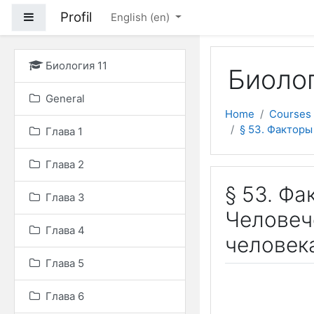
Skip to main content
Profil
Side panel
English ‎(en)‎
Биология 11
Биолог
General
Home
Courses
§ 53. Фактор
Глава 1
Глава 2
§ 53. Ф
Глава 3
Человеч
Глава 4
человек
Глава 5
Глава 6