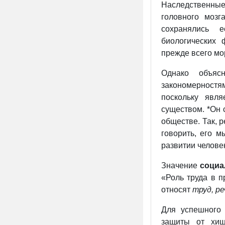
Наследственные
головного мозг
сохранялись 
биологических 
прежде всего мо
Однако объясн
закономерностям
поскольку явл
существом. *Он 
обществе. Так, 
говорить, его 
развитии челове
Значение
социа
«Роль труда в 
относят
труд, р
Для успешного 
защиты от хищ