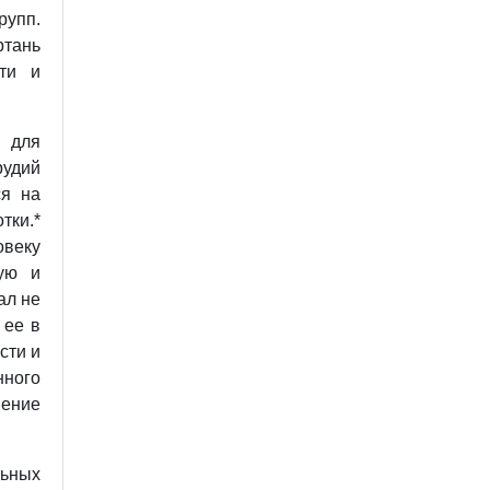
рупп.
ртань
ти и
 для
рудий
ся на
ки.*
овеку
ую и
ал не
 ее в
сти и
нного
нение
льных