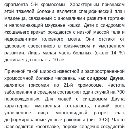
фрагмента 5-й
хромосомы
. Характерным признаком
этой тяжелой болезни является специфический плач
младенца, связанный с аномалиями развития гортани
и напоминающий мяуканье кошки. Дети с синдромом
«кошачьего крика» рождаются с низкой массой тела и
недоразвитием головного мозга. Они отстают от
здоровых сверстников в физическом и умственном
развитии. Лишь малая часть больных (около 14 %)
доживает до возраста 10 лет.
Причиной такой широко известной и распространенной
хромосомной болезни человека, как
синдром Дауна
,
является трисомия по 21-й хромосоме. Частота
заболевания в среднем составляет один случай на 700
новорожденных. Для людей с синдромом Дауна
характерны умственная отсталость, низкий рост,
уплощенное лицо, монголоидный разрез глаз,
деформированные ушные раковины (рис.
39.3).
Часто
наблюдаются косоглазие, пороки сердечно-сосудистой