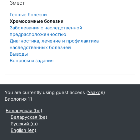
Змест
Генные болезни
Хромосомные болезни
Заболевания с наследственной
предрасположенностью
Диагностика, лечение и профилактика
наследственных болезней
Выводы
Вопросы и задания
You are currently using guest access (
Уваход
)
Биология 11
Беларуская ‎(be)‎
Беларуская ‎(be)‎
Русский ‎(ru)‎
English ‎(en)‎