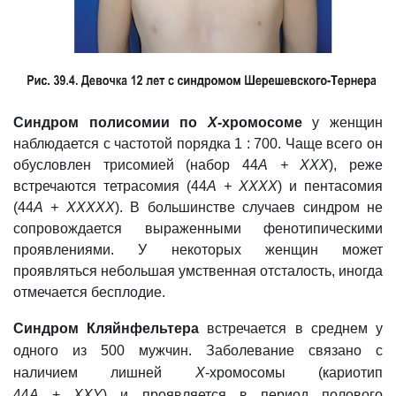
Синдром полисомии по
Х
-хромосоме
у женщин
наблюдается с частотой порядка 1 : 700. Чаще всего он
обусловлен трисомией (набор 44
А +
ХХХ
), реже
встречаются тетрасомия (44
А +
ХХХХ
) и пентасомия
(44
А +
ХХХХХ
). В большинстве случаев синдром не
сопровождается выраженными фенотипическими
проявлениями. У некоторых женщин может
проявляться небольшая умственная отсталость, иногда
отмечается бесплодие.
Синдром Кляйнфельтера
встречается в среднем у
одного из 500 мужчин. Заболевание связано с
наличием лишней
Х
-
хромосомы
(кариотип
44
А
+
XXY
)
и проявляется в период полового