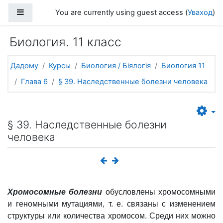
Прапусціць і перайсці да асноўнага зместу
Side panel
You are currently using guest access (
Уваход
)
Биология. 11 класс
Дадому
Курсы
Биология / Біялогія
Биология 11
Глава 6
§ 39. Наследственные болезни человека
§ 39. Наследственные болезни
человека
Хромосомные болезни
обусловлены хромосомными
и геномными мутациями, т. е. связаны с изменением
структуры или количества хромосом. Среди них можно