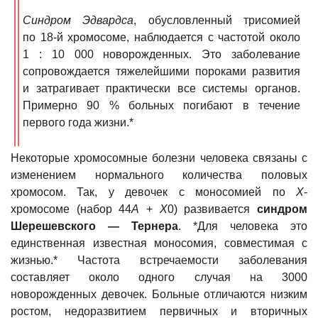
Синдром Эдвардса
, обусловленный трисомией
по 18-й хромосоме, наблюдается с частотой около
1 : 10 000 новорожденных. Это заболевание
сопровождается тяжелейшими пороками развития
и затрагивает практически все системы органов.
Примерно 90 % больных погибают в течение
первого года жизни.*
Некоторые хромосомные болезни человека связаны с
изменением нормального количества половых
хромосом. Так, у девочек с моносомией по
Х
-
хромосоме (набор 44
А
+
Х
0) развивается
синдром
Шерешевского — Тернера
. *Для человека это
единственная известная моносомия, совместимая с
жизнью.* Частота встречаемости заболевания
составляет около одного случая на 3000
новорожденных девочек. Больные отличаются низким
ростом, недоразвитием первичных и вторичных