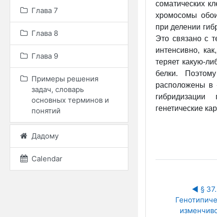
соматических кл
Глава 7
хромосомы
обои
при делении гиб
Глава 8
Это связано с т
интенсивно, как
Глава 9
теряет какую-ли
белки. Поэтом
Примеры решения
расположены в 
задач, словарь
гибридизации 
основных терминов и
генетические ка
понятий
Дадому
Calendar
◀︎ § 37. 
Генотипиче
изменчив