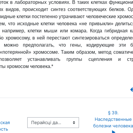
еток в лабораторных условиях. В таких клетках функцион
х видов, происходит синтез соответствующих белков. О
ридные клетки постепенно утрачивают человеческие
хромо
ем, что исходные клетки человека «не привыкли» делитьс
, например, клетки мыши или комара. Когда гибридная к
бо хромосому, в ней перестают синтезироваться определ
у можно предполагать, что гены, кодирующие эти бе
«потерянной» хромосоме. Таким образом, метод соматич
позволяет устанавливать группы сцепления и стр
рты хромосом человека.*
§ 39. 
Наследственные 
Перайсці да...
ская 
болезни человека 
ость
▶︎