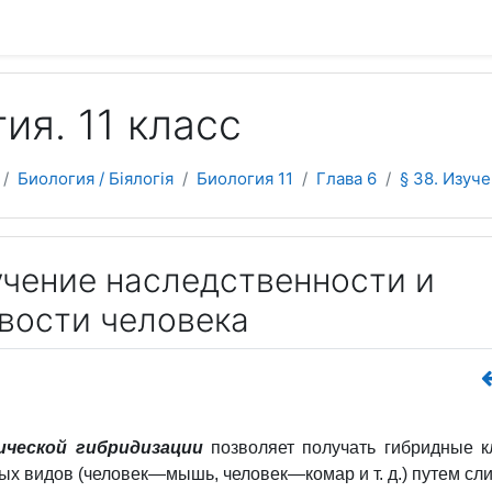
 да асноўнага зместу
ия. 11 класс
Биология / Біялогія
Биология 11
Глава 6
§ 38. Изуч
учение наследственности и
вости человека
ческой гибридизации
позволяет получать гибридные к
ых видов (человек
—
мышь, человек
—
комар и т. д.) путем с