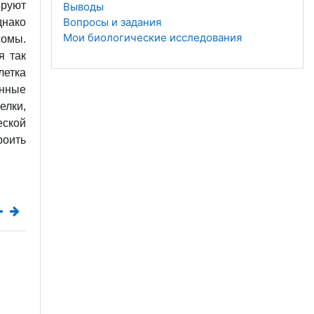
ируют
Выводы
Вопросы и задания
днако
Мои биологические исследования
сомы
.
я так
летка
енные
лки,
еской
оить