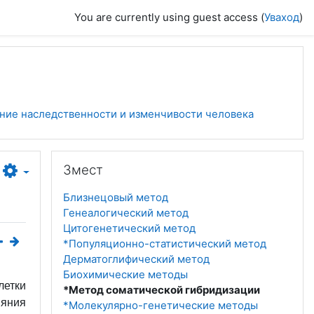
You are currently using guest access (
Уваход
)
ение наследственности и изменчивости человека
Прапусціць Змест
Змест
Близнецовый метод
Генеалогический метод
Цитогенетический метод
*Популяционно-статистический метод
Дерматоглифический метод
Биохимические методы
летки
*Метод соматической гибридизации
лияния
*Молекулярно-генетические методы