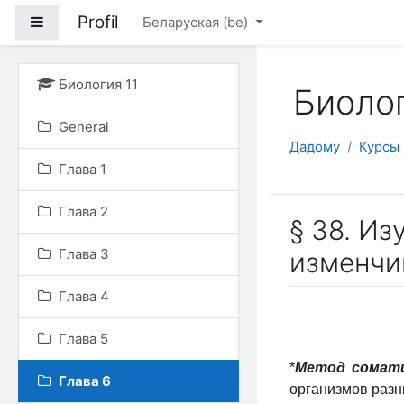
Прапусціць і перайсці
Profil
Side panel
Беларуская ‎(be)‎
Биология 11
Биолог
General
Дадому
Курсы
Глава 1
Глава 2
§ 38. Из
Глава 3
изменчи
Глава 4
Глава 5
*
Метод сомати
Глава 6
организмов разн