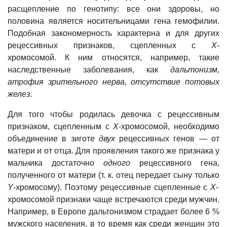
расщепление по генотипу: все они здоровы, но
половина является носительницами гена гемофилии.
Подобная закономерность характерна и для других
рецессивных признаков, сцепленных с
Х
-
хромосомой.
К ним относятся, например, такие
наследственные заболевания, как
дальтонизм,
атрофия зрительного нерва, отсутствие потовых
желез
.
Для того чтобы родилась девочка с рецессивным
признаком, сцепленным с
Х
-хромосомой, необходимо
объединение в зиготе
двух
рецессивных генов — от
матери и от отца. Для проявления такого же признака у
мальчика достаточно
одного
рецессивного гена,
полученного от матери (т. к. отец передает сыну только
Y
-хромосому). Поэтому рецессивные сцепленные с
Х
-
хромосомой признаки чаще встречаются среди мужчин.
Например, в Европе дальтонизмом страдает более 6 %
мужского населения, в то время как среди женщин это