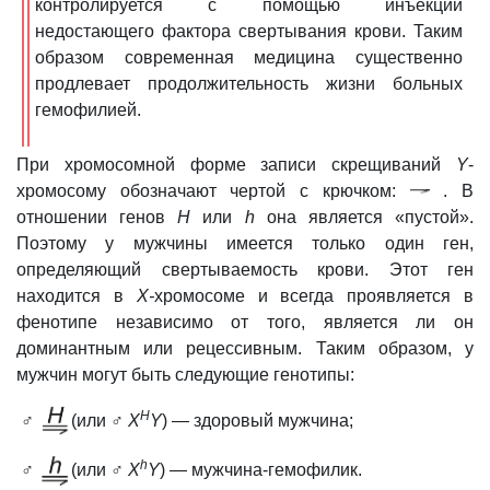
контролируется с помощью инъекций
недостающего фактора свертывания крови. Таким
образом современная медицина существенно
продлевает продолжительность жизни больных
гемофилией.
При хромосомной форме записи скрещиваний
Y
-
хромосому обозначают чертой с крючком:
. В
отношении генов
Н
или
h
она является «пустой».
Поэтому у мужчины имеется только один ген,
определяющий свертываемость крови. Этот ген
находится в
Х-
хромосоме и всегда проявляется в
фенотипе независимо от того, является ли он
доминантным или рецессивным. Таким образом, у
мужчин могут быть следующие
генотипы:
H
♂
(или ♂
X
Y
) — здоровый мужчина;
h
♂
(или ♂
X
Y
) — мужчина-гемофилик.