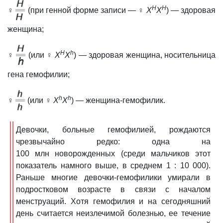
Н
H
♀
(при генной форме записи —
♀
Х
X
) — здоровая
женщина;
Н
h
♀
(или
♀
Х
X
) — здоровая женщина, носительница
гена гемофилии;
h
h
♀
(или
♀
Х
X
) — женщина-гемофилик.
Девочки, больные гемофилией, рождаются
чрезвычайно редко: одна на
100 млн новорожденных (среди мальчиков этот
показатель намного выше, в среднем 1 : 10 000).
Раньше многие девочки-гемофилики умирали в
подростковом возрасте в связи с началом
менструаций. Хотя гемофилия и на сегодняшний
день считается неизлечимой болезнью, ее течение