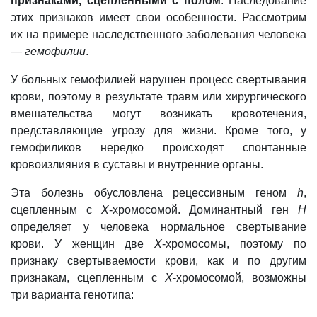
признаками, сцепленными с полом
.
Наследование
этих признаков имеет свои особенности. Рассмотрим
их на примере наследственного заболевания человека
—
гемофилии
.
У больных гемофилией нарушен процесс свертывания
крови, поэтому в результате травм или хирургического
вмешательства могут возникать кровотечения,
представляющие угрозу для жизни. Кроме того, у
гемофиликов нередко происходят спонтанные
кровоизлияния в суставы и внутренние органы.
Эта болезнь обусловлена рецессивным геном
h
,
сцепленным с
X
-хромосомой. Доминантный ген
Н
определяет у человека нормальное свертывание
крови. У женщин две
Х
-
хромосомы
, поэтому по
признаку свертываемости крови, как и по другим
признакам, сцепленным с
Х
-хромосомой, возможны
три варианта генотипа: