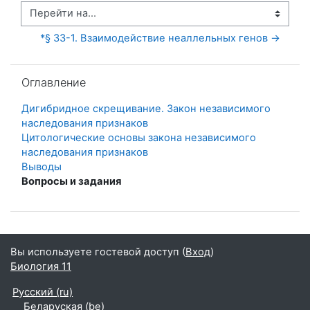
Перейти на...
*§ 33-1. Взаимодействие неаллельных генов →
Пропустить Оглавление
Оглавление
Дигибридное скрещивание. Закон независимого
наследования признаков
Цитологические основы закона независимого
наследования признаков
Выводы
Вопросы и задания
Вы используете гостевой доступ (
Вход
)
Биология 11
Русский ‎(ru)‎
Беларуская ‎(be)‎