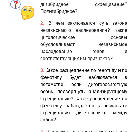
дигибридное скрещивание?
Полигибридное?
2.
В чем заключается суть закона
независимого наследования? Какие
цитологические основы
обусловливают независимое
наследование генов и
соответствующих им признаков?
3.
Какое расщепление по генотипу и по
фенотипу будет наблюдаться в
потомстве, если дигетерозиготную
особь подвергнуть анализирующему
скрещиванию? Какое расщепление по
фенотипу наблюдается в результате
скрещивания дигетерозигот между
собой
?
4.
Выпишите все типы гамет, которые