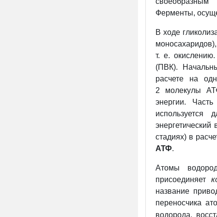
своеобразным 
Ферменты, осуще
В ходе гликолиз
моносахаридов)
т. е. окислени
(ПВК). Начальн
расчете на одн
2 молекулы АТ
энергии. Част
используется 
энергетический 
стадиях) в расч
АТФ
.
Атомы водород
присоединяет
к
название приво
переносчика ат
водорода, восс