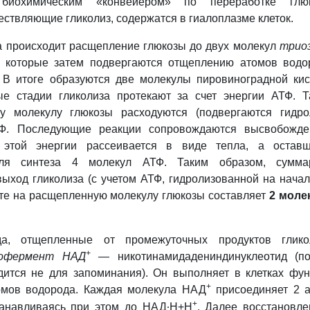
биохимическим «конвейером» по переработке глюк
ствляющие гликолиз, содержатся в гиалоплазме клеток.
а происходит расщепление глюкозы до двух молекул
трио
, которые затем подвергаются отщеплению атомов водо
ю. В итоге образуются две молекулы пировиноградной ки
ые стадии гликолиза протекают за счет энергии АТФ. Т
у молекулу глюкозы расходуются (подвергаются гидро
Ф. Последующие реакции сопровождаются высвобожде
ь этой энергии рассеивается в виде тепла, а остав
для синтеза 4 молекул АТФ. Таким образом, сумма
выход гликолиза (с учетом АТФ, гидролизованной на нача
ете на расщепленную молекулу глюкозы составляет
2 моле
а, отщепленные от промежуточных продуктов гликол
+
офермент
НАД
— никотинамидадениндинуклеотид (по
дится не для запоминания). Он выполняет в клетках фу
+
омов водорода. Каждая молекула НАД
присоединяет 2 
∙
+
танавливаясь при этом
до
НАД
Н+Н
. Далее восстановл