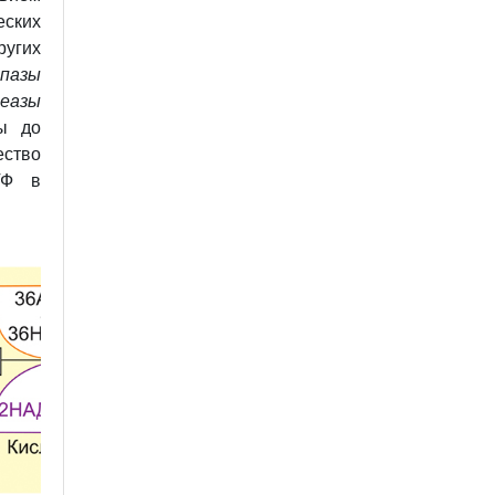
еских
ругих
пазы
еазы
ы до
ество
ТФ в