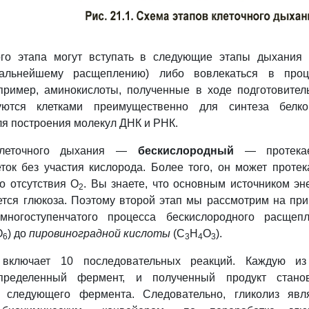
го этапа могут вступать в следующие этапы дыхания (
дальнейшему расщеплению) либо вовлекаться в проц
пример, аминокислоты, полученные в ходе подготовител
зуются клетками преимущественно для синтеза белко
я построения молекул ДНК и РНК.
клеточного дыхания —
бескислородный
— протека
ток без участия кислорода. Более того, он может протек
о отсутствия О
. Вы знаете, что основным источником эн
2
ется глюкоза. Поэтому второй этап мы рассмотрим на пр
огоступенчатого процесса бескислородного расщепл
О
) до
пировиноградной кислоты
(С
Н
О
).
6
3
4
3
 включает 10 последовательных реакций. Каждую из
определенный фермент, и полученный продукт станов
 следующего фермента. Следовательно, гликолиз явл