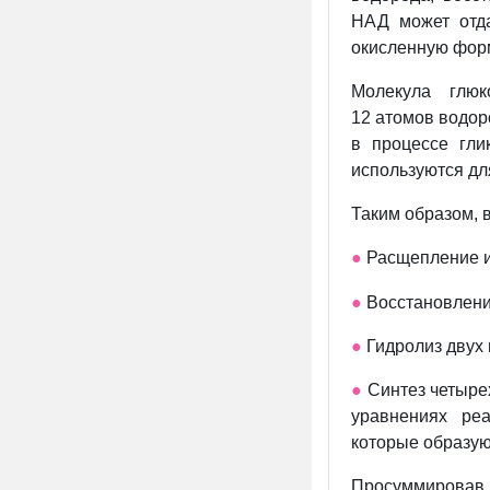
НАД может отда
окисленную фор
Молекула глю
12 атомов водор
в процессе гли
используются дл
Таким образом, в
●
Расщепление и
●
Восстановлени
●
Гидролиз двух
●
Синтез четыре
уравнениях ре
которые образую
Просуммировав 