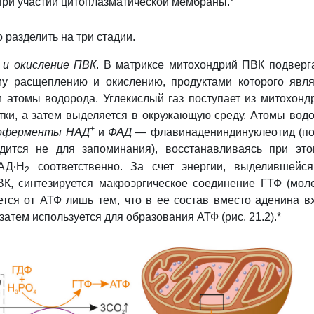
при участии цитоплазматической мембраны.*
 разделить на три стадии.
 и окисление ПВК
. В матриксе митохондрий ПВК подверг
у расщеплению и окислению, продуктами которого явл
и атомы водорода. Углекислый газ поступает из митохонд
тки, а затем выделяется в окружающую среду. Атомы вод
+
оферменты
НАД
и
ФАД
— флавинадениндинуклеотид (п
дится не для запоминания), восстанавливаясь при эт
∙
АД
Н
соответственно. За счет энергии, выделившейс
2
К, синтезируется макроэргическое соединение ГТФ (мол
ется от АТФ лишь тем, что в ее состав вместо аденина в
 затем используется для образования АТФ (рис. 21.2).*