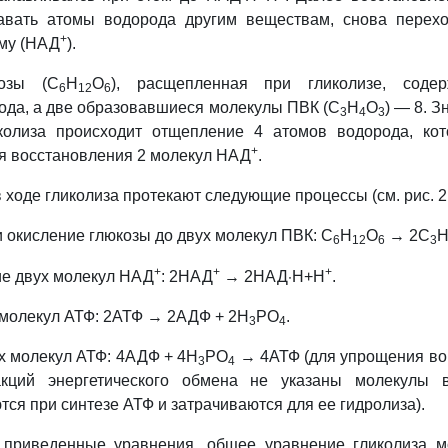
вать атомы водорода другим веществам, снова перех
+
му (НАД
).
козы (С
Н
О
), расщепленная при гликолизе, содер
6
12
6
ода, а две образовавшиеся молекулы ПВК (С
Н
О
) — 8. З
3
4
3
колиза происходит отщепление 4 атомов водорода, ко
+
я восстановления 2 молекул НАД
.
 ходе гликолиза протекают следующие процессы (см. рис. 21
 окисление глюкозы до двух молекул ПВК: C
H
O
→ 2C
6
12
6
3
+
+
·
+
е двух молекул НАД
: 2НАД
→ 2НАД
Н+Н
.
 молекул АТФ: 2АТФ → 2АДФ + 2H
PO
.
3
4
х молекул АТФ: 4АДФ + 4H
PO
→ 4АТФ (для упрощения во
3
4
акций энергетического обмена не указаны молекулы 
тся при синтезе АТФ и затрачиваются для ее гидролиза).
приведенные уравнения, общее уравнение гликолиза 