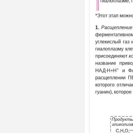
гиалоплазме, 
*Этот этап можно
1.
Расщепление
ферментативном
углекислый газ 
гиалоплазму кле
присоединяют
к
название приво
∙
+
НАД
Н+Н
и Ф
расщеплении ПВ
которого отлича
гуанин), которое