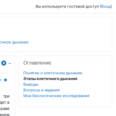
Вы используете гостевой доступ (
Вход
)
точное дыхание
Пропустить Оглавление
Оглавление
Понятие о клеточном дыхании
Этапы клеточного дыхания
Выводы
Вопросы и задания
Мои биологические исследования
т три
дит в
лазме
твием