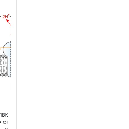
ПВК
ются
) и