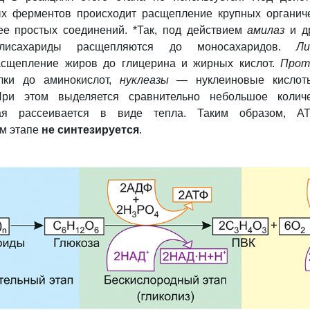
х ферментов происходит расщепление крупных органич
ее простых соединений. *
Так, под
действием
амилаз
и д
лисахариды расщепляются до моносахаридов.
Ли
асщепление жиров до глицерина и жирных кислот.
Прот
лки до аминокислот,
нуклеазы
— нуклеиновые кислот
 При этом выделяется сравнительно небольшое колич
рая рассеивается в виде тепла. Таким образом, А
ом этапе
не синтезируется
.