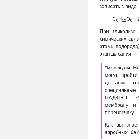
записать в виде:
C
H
O
+ 
6
12
6
При гликолизе
химических свя
атомы водорода)
этап дыхания 
*Молекулы Н
могут пройти
доставку ат
специальны
+
НАД∙Н+Н
, к
мембрану и 
переносчику 
Как вы знает
аэробных бак