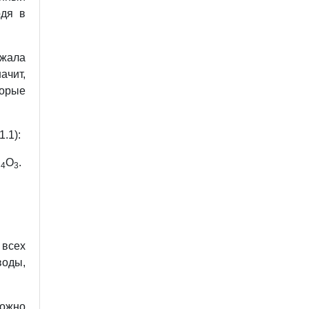
одя в
жала
начит,
торые
.1):
H
O
.
4
3
 всех
воды,
можно