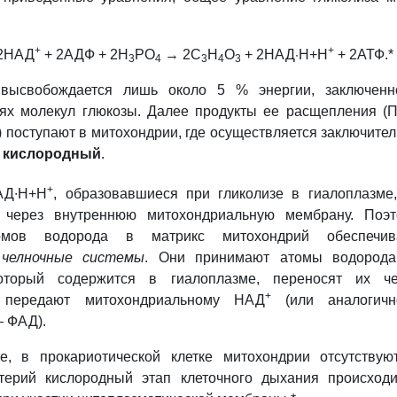
+
·
+
2НАД
+ 2АДФ + 2H
PO
→ 2C
H
O
+ 2НАД
Н+Н
+ 2АТФ.*
3
4
3
4
3
 высвобождается лишь около 5 % энергии, заключенн
зях молекул глюкозы. Далее продукты ее расщепления (
 поступают в митохондрии, где осуществляется заключите
—
кислородный
.
+
АД∙Н+Н
, образовавшиеся при гликолизе в гиалоплазме
 через внутреннюю митохондриальную мембрану. Поэт
омов водорода в матрикс митохондрий обеспечив
е
челночные системы
. Они принимают атомы водорода
оторый содержится в гиалоплазме, переносят их че
+
передают митохондриальному
НАД
(или аналогичн
— ФАД).
е, в прокариотической клетке митохондрии отсутствую
терий кислородный этап клеточного дыхания происход