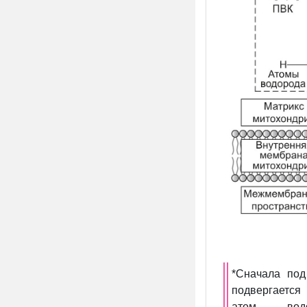
*Сначала под
подвергается
атом вод