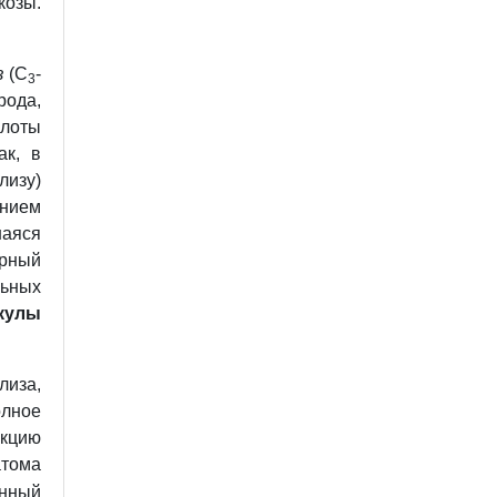
озы.
з
(С
-
3
рода,
слоты
ак, в
лизу)
нием
шаяся
рный
льных
кулы
иза,
лное
нкцию
атома
енный