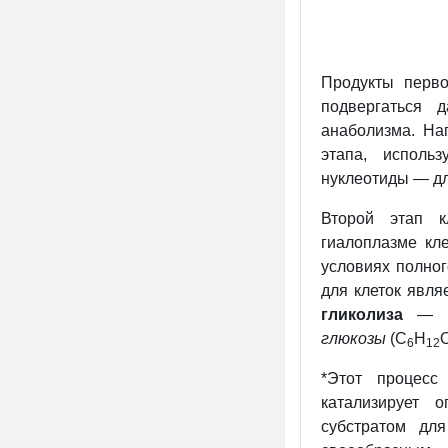
Продукты перво
подвергаться 
анаболизма. На
этапа, исполь
нуклеотиды — дл
Второй этап 
гиалоплазме кле
условиях полног
для клеток явля
гликолиза
— мн
глюкозы
(С
Н
6
12
*Этот процесс
катализирует 
субстратом для