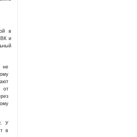
ой в
ПВК и
льный
, не
ому
ают
 от
рез
ому
т. У
ит в