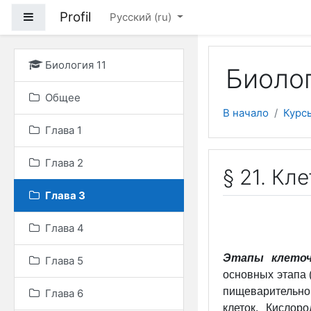
Перейти к основному
Profil
Боковая панель
Русский ‎(ru)‎
Биология 11
Биолог
Общее
В начало
Курс
Глава 1
Глава 2
§ 21. Кл
Глава 3
Глава 4
Этапы клеточ
Глава 5
основных этапа 
пищеварительно
Глава 6
клеток. Кислор