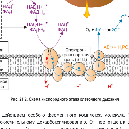
 действием особого ферментного комплекса молекула 
 окислительному декарбоксилированию. От нее отщепля
орода (т. е. происходит окисление