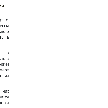
т. е.
ессы
ьного
в, а
ет в
ать в
ергии
имере
ения
 них
ится
яется