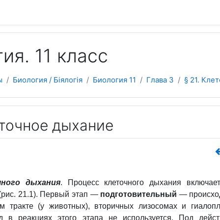
 содержанию
ия. 11 класс
ы
Биология / Біялогія
Биология 11
Глава 3
§ 21. Кле
еточное дыхание
ного дыхания
.
Процесс клеточного дыхания включае
(рис. 21.1). Первый этап —
подготовительный
— происхо
м тракте (у животных), вторичных лизосомах и гиалоп
од в реакциях этого этапа не используется. Под дейс