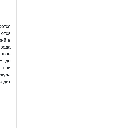
ается
яются
рий в
орода
олное
ом до
я при
екула
ходит