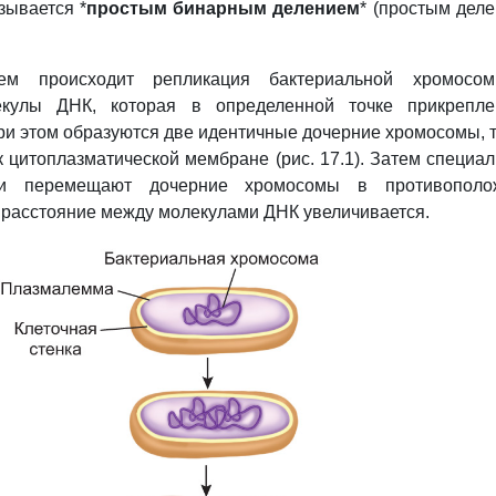
зывается *
простым бинарным делением
* (простым дел
ием происходит репликация бактериальной
хромос
екулы ДНК, которая в определенной точке прикрепле
ри этом образуются две идентичные дочерние
хромосомы
,
 цитоплазматической мембране (рис. 17.1). Затем специа
ки перемещают дочерние
хромосомы
в противополо
 расстояние между молекулами ДНК увеличивается.