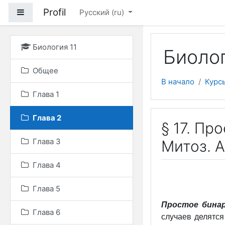
Перейти к основному
Profil
Боковая панель
Русский ‎(ru)‎
Биология 11
Биолог
Общее
В начало
Курс
Глава 1
Глава 2
§ 17. Пр
Глава 3
Митоз. 
Глава 4
Глава 5
Простое бинар
Глава 6
случаев делятся