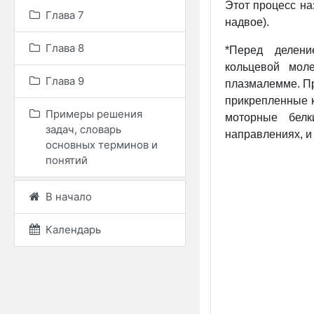
Этот процесс на
Глава 7
надвое).
Глава 8
*Перед делен
кольцевой мол
Глава 9
плазмалемме. П
прикрепленные к
Примеры решения
моторные бел
задач, словарь
направлениях, и
основных терминов и
понятий
В начало
Календарь