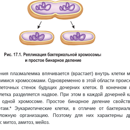
ния плазмалемма впячивается (врастает) внутрь клетки 
имися хромосомами. Одновременно в этой области проис
леточных стенок будущих дочерних клеток. В конечном 
летка разделяется надвое. При этом в каждой дочерней к
о одной хромосоме.
Простое бинарное деление
свойств
отам.* Эукариотические клетки, в отличие от бактериал
ложную организацию. Поэтому для них характерны др
 митоз, амитоз, мейоз.