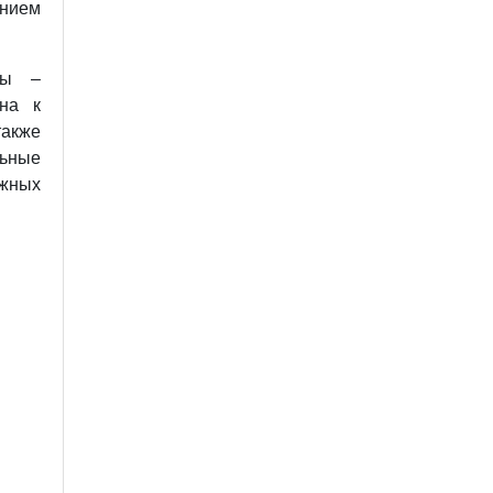
ением
омы
–
на к
 также
льные
жных