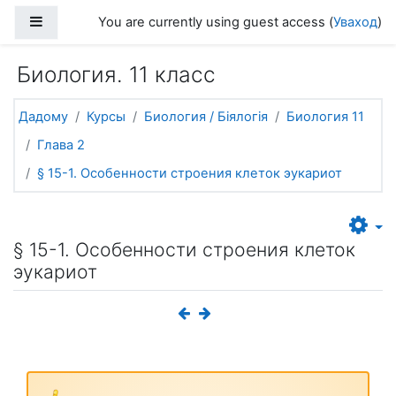
Прапусціць і перайсці да асноўнага зместу
Side panel
You are currently using guest access (
Уваход
)
Биология. 11 класс
Дадому
Курсы
Биология / Біялогія
Биология 11
Глава 2
§ 15-1. Особенности строения клеток эукариот
§ 15-1. Особенности строения клеток
эукариот