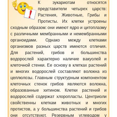
К эукариотам относятся
представители четырех царств:
Растения, Животные, Грибы и
Протисты. Их клетки устроены
сходным образом: они имеют ядро и цитоплазму
с различными мембранными и немембранными
органоидами. Однако между клетками
организмов разных царств имеются отличия.
Для растений, грибов и большинства
водорослей характерно наличие вакуолей и
клеточной стенки. Ее основу в клетках растений
и многих водорослей составляют волокна из
целлюлозы. Главным структурным компонентом
клеточных стенок грибов являются волокна,
образованные хитином. Клетки растений и
водорослей содержат
хлоропласты
.
Центриоли
свойственны клеткам животных и многих
протистов, а у большинства растений и грибов
они отсутствуют. Резервным углеводом у