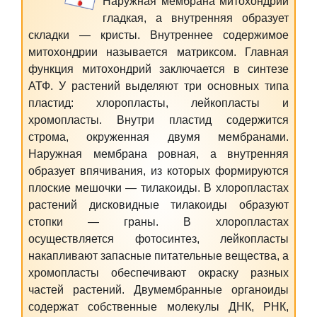
Наружная мембрана митохондрии
гладкая, а внутренняя образует
складки — кристы. Внутреннее содержимое
митохондрии называется матриксом. Главная
функция митохондрий заключается в синтезе
АТФ. У растений выделяют три основных типа
пластид:
хлоропласты
, лейкопласты и
хромопласты
. Внутри пластид содержится
строма, окруженная двумя мембранами.
Наружная мембрана ровная, а внутренняя
образует впячивания, из которых формируются
плоские мешочки — тилакоиды. В хлоропластах
растений дисковидные тилакоиды образуют
стопки — граны. В хлоропластах
осуществляется фотосинтез, лейкопласты
накапливают запасные питательные вещества, а
хромопласты
обеспечивают окраску разных
частей растений. Двумембранные органоиды
содержат собственные молекулы ДНК, РНК,