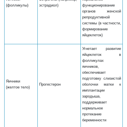
(фолликулы)
эстрадиол)
функционирование
органов женской
репродуктивной
системы (в частности,
формирование
яйцеклеток)
Угнетает развитие
яйцеклеток в
фолликулах
яичников,
обеспечивает
подготовку слизистой
Яичники
Прогестерон
оболочки матки к
(желтое тело)
имплантации
зародыша,
поддерживает
нормальное
протекание
беременности