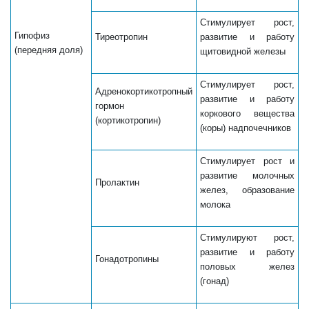
Стимулирует рост,
Гипофиз
Тиреотропин
развитие и работу
(передняя доля)
щитовидной железы
Стимулирует рост,
Адренокортикотропный
развитие и работу
гормон
коркового вещества
(кортикотропин)
(коры) надпочечников
Стимулирует рост и
развитие молочных
Пролактин
желез, образование
молока
Стимулируют рост,
развитие и работу
Гонадотропины
половых желез
(гонад)