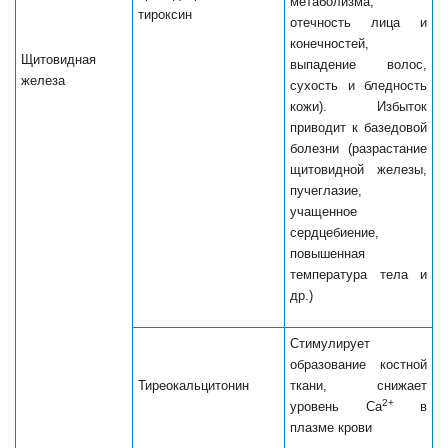
метаболизма,
тироксин
отечность лица и
конечностей,
Щитовидная
выпадение волос,
железа
сухость и бледность
кожи). Избыток
приводит к базедовой
болезни (разрастание
щитовидной железы,
пучеглазие,
учащенное
сердцебиение,
повышенная
температура тела и
др.)
Стимулирует
образование костной
Тиреокальцитонин
ткани, снижает
2+
уровень Са
в
плазме крови