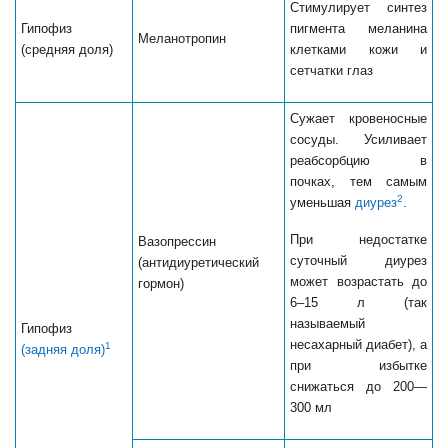
Стимулирует синтез
Гипофиз
пигмента меланина
Меланотропин
(средняя доля)
клетками кожи и
сетчатки глаз
Сужает кровеносные
сосуды. Усиливает
реабсорбцию в
почках, тем самым
2
уменьшая
диурез
.
При недостатке
Вазопрессин
суточный диурез
(антидиуретический
может возрастать до
гормон)
6–15 л (так
называемый
Гипофиз
несахарный диабет), а
1
(задняя доля)
при избытке
снижаться до 200—
300 мл