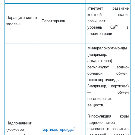
Угнетает развитие
костной ткани,
Паращитовидные
Паратгормон
повышает
железы
2+
уровень Са
в
плазме крови
Минералокортикоиды
(например,
альдостерон)
регулируют водно-
солевой обмен,
глюкокортикоиды
(например, кортизол)
— обмен
органических
веществ.
Гипофункция коры
надпочечников
Надпочечники
приводит к развитию
3
(корковое
Кортикостероиды