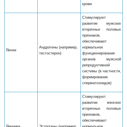
крови
Стимулируют
развитие мужских
вторичных половых
признаков,
обеспечивают
Андрогены (например,
нормальное
Яички
тестостерон)
функционирование
органов мужской
репродуктивной
системы (в частности,
формирование
сперматозоидов)
Стимулируют
развитие женских
вторичных половых
признаков,
обеспечивают
Яичники
Эстрогены (например,
нормальное