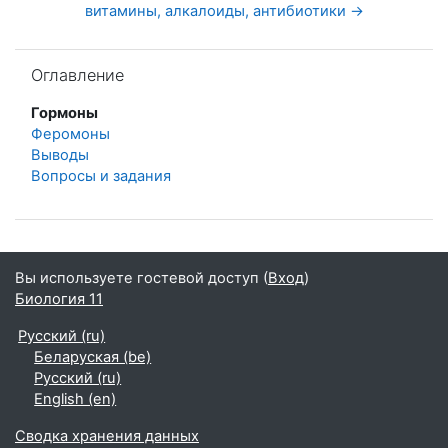
витамины, алкалоиды, антибиотики →
Пропустить Оглавление
Оглавление
Гормоны
Феромоны
Выводы
Вопросы и задания
Вы используете гостевой доступ (
Вход
)
Биология 11
Русский ‎(ru)‎
Беларуская ‎(be)‎
Русский ‎(ru)‎
English ‎(en)‎
Сводка хранения данных