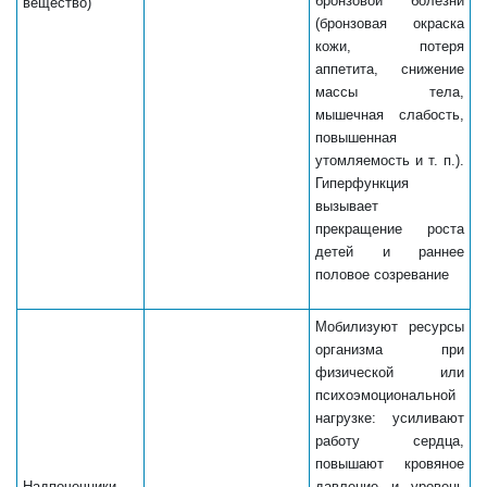
бронзовой болезни
вещество)
(бронзовая окраска
кожи, потеря
аппетита, снижение
массы тела,
мышечная слабость,
повышенная
утомляемость и т. п.).
Гиперфункция
вызывает
прекращение роста
детей и раннее
половое созревание
Мобилизуют ресурсы
организма при
физической или
психоэмоциональной
нагрузке: усиливают
работу сердца,
повышают кровяное
Надпочечники
давление и уровень