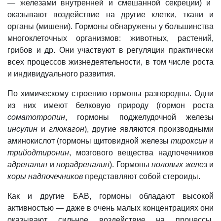
—
железами внутренней и смешанной секреции) и
оказывают воздействие на другие клетки, ткани и
органы (мишени).
Гормоны
обнаружены у большинства
многоклеточных организмов: животных, растений,
грибов и др. Они участвуют в регуляции практически
всех процессов жизнедеятельности, в том числе роста
и индивидуального развития.
По химическому строению гормоны разнородны. Одни
из них имеют белковую природу (гормон роста
соматотропин
, гормоны поджелудочной железы
инсулин
и
глюкагон
), другие являются производными
аминокислот (гормоны щитовидной железы
тироксин
и
трийодтиронин
, мозгового вещества надпочечников
адреналин
и
норадреналин
).
Гормоны
половых желез
и
коры надпочечников
представляют собой стероиды.
Как и другие БАВ, гормоны обладают высокой
активностью — даже в очень малых концентрациях они
оказывают сильное воздействие на
процессы,