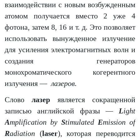
взаимодействии с новым возбужденным
атомом получается вместо 2 уже 4
фотона, затем 8, 16 и т. д. Это позволяет
использовать вынужденное излучение
для усиления электромагнитных волн и
создания генераторов
монохроматического когерентного
излучения —
лазеров
.
Слово
лазер
является сокращенной
записью английской фразы —
L
ight
A
mplification by
S
timulated
E
mission of
R
adiation
(
laser
), которая переводится