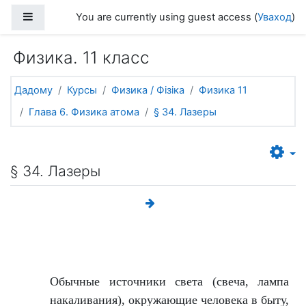
Прапусціць і перайсці да асноўнага зместу
Side panel
You are currently using guest access (
Уваход
)
Физика. 11 класс
Дадому
Курсы
Физика / Фізіка
Физика 11
Глава 6. Физика атома
§ 34. Лазеры
§ 34. Лазеры
Обычные источники света (свеча, лампа
накаливания), окружающие человека в быту,