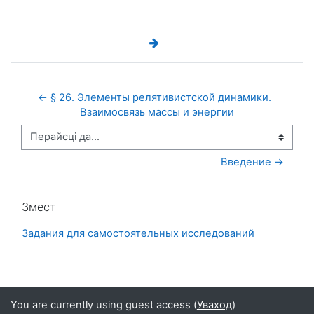
← § 26. Элементы релятивистской динамики.  
Взаимосвязь массы и энергии
Перайсці да...
Введение →
Прапусціць Змест
Змест
Задания для самостоятельных исследований
You are currently using guest access (
Уваход
)