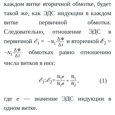
каждом витке вторичной обмотке, будет
такой же, как ЭДС индукции в каждом
витке первичной обмотки.
Следовательно, отношение ЭДС в
первичной
ℰ
=
и вторичной ℰ
=
1
2
обмотках равно отношению
числа витков в них:
ℰ
:
ℰ
=
,
(1)
1
2
где
e
— значение ЭДС индукции в
одном витке.