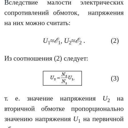
Вследствие малости электрических
сопротивлений обмоток, напря­жения
на них можно считать:
U
≈
ℰ
,
U
≈
ℰ
.
(2)
1
1
2
2
Из соотношения (2) следует:
(3)
,
т. е. значение напряжения
U
на
2
вторичной обмотке пропорционально
зна­чению напряжения
U
на первичной
1