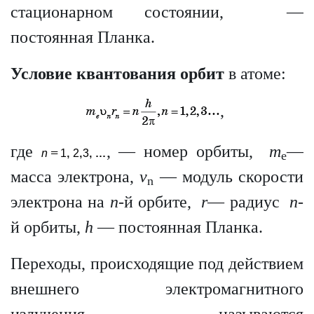
стационарном состоянии, —
постоянная Планка.
Условие квантования орбит
в атоме:
,
где
, — номер орбиты,
m
—
e
масса электрона,
v
— модуль скорости
n
электрона на
n
-й орбите,
r
— радиус
n
-
й орбиты,
h
— постоянная Планка.
Переходы, происходящие под действием
внешнего электромагнитного
излучения, называются