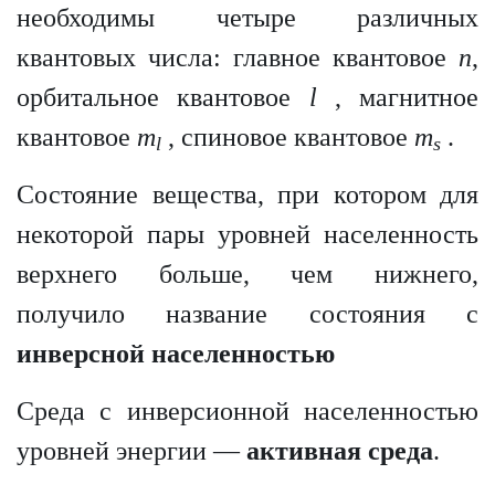
необходимы четыре различных
квантовых числа: главное квантовое
n
,
орбитальное квантовое
l
, магнитное
квантовое
m
, спиновое квантовое
m
.
l
s
Состояние вещества, при котором для
некоторой пары уровней населенность
верхнего больше, чем нижнего,
получило название состояния с
инверсной населенностью
Среда с инверсионной населенностью
уровней энергии —
активная среда
.