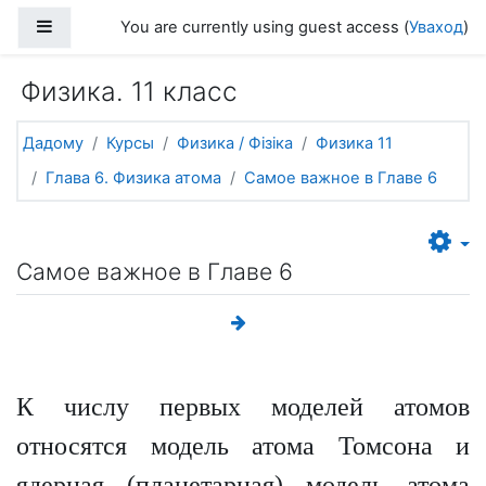
Прапусціць і перайсці да асноўнага зместу
Side panel
You are currently using guest access (
Уваход
)
Физика. 11 класс
Дадому
Курсы
Физика / Фізіка
Физика 11
Глава 6. Физика атома
Самое важное в Главе 6
Самое важное в Главе 6
К числу первых моделей атомов
относятся модель атома Томсона и
ядерная (планетарная) модель атома