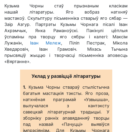
Кузьма Чорны стаў прызнаным класікам
нашай літаратуры. Яго вобраз натхняў
мастакоў. Скульптуру пісьменніка стварыў яго сябар —
Заір Азгур. Партрэты Кузьмы Чорнага пісалі Іван
Ахрэмчык, Янка Раманоўскі. Пакінулі цёплыя
ўспаміны пра творцу яго сябры і калегі: Максім
Лужанін,
Іван Мележ
, Піліп Пестрак, Мікола
Хведаровіч, Іван Грамовіч. Міхась Тычына
прысвяціў жыццю і творчасці пісьменніка аповесць
«Вяртанне».
Уклад у развіццё літаратуры
1.
Кузьма Чорны ствараў стылістычна
багатыя мастацкія тэксты. Яго проза,
натхнёная праграмай «Узвышша»,
вылучалася з кантэксту
савецкай літаратурнай традыцыі. У
зборніку ранніх апавяданняў творцы
пад назвай «Пачуцці» выявіўся
імпрэсіянізм. Для Кузьмы Чорнага