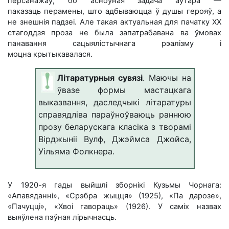
персанажаў, бо асноўная задача аўтара —
паказаць перамены, што адбываюцца ў душы герояў, а
не знешнія падзеі. Але такая актуальная для пачатку ХХ
стагоддзя проза не была запатрабавана ва ўмовах
панавання сацыялістычнага рэалізму і
моцна крытыкавалася.
Літаратурныя сувязі
. Маючы на
ўвазе формы мастацкага
выказвання, даследчыкі літаратуры
справядліва параўноўваюць раннюю
прозу беларускага класіка з творамі
Вірджыніі Вулф, Джэймса Джойса,
Уільяма Фолкнера.
У 1920-я гады выйшлі зборнікі Кузьмы Чорнага:
«Апaвядaннi», «Сpэбpa жыцця» (1925), «Пa дapoзe»,
«Пaчyццi», «Хвoi гaвopaць» (1926). У саміх назвах
выяўлена пэўная лірычнасць.