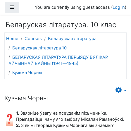
Skip to main content
Side panel
You are currently using guest access (
Log in
)
Беларуская літаратура. 10 клас
Home
Courses
Беларуская літаратура
Беларуская літаратура 10
БЕЛАРУСКАЯ ЛІТАРАТУРА ПЕРЫЯДУ ВЯЛІКАЙ
АЙЧЫННАЙ ВАЙНЫ (1941—1945)
Кузьма Чорны
Кузьма Чорны
1.
Звярніце ўвагу на псеўданім пісьменніка.
Прыгадайце, чаму яго выбраў Мікалай Раманоўскі.
2.
З якімі творамі Кузьмы Чорнага вы знаёмы?