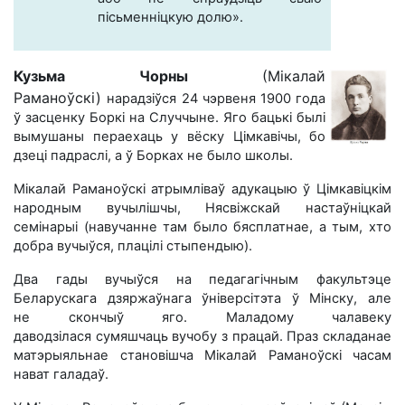
пісьменніцкую долю».
Кузьма Чорны
(Мікалай
Раманоўскі)
нарадзіўся 24 чэрвеня 1900 года
ў засценку Боркі на Случчыне. Яго бацькі былі
вымушаны пераехаць у вёску Цімкавічы, бо
дзеці падраслі, а ў Борках не было школы.
Мікалай Раманоўскі атрымліваў адукацыю ў Цімкавіцкім
народным вучылішчы, Нясвіжскай настаўніцкай
семінарыі (навучанне там было бясплатнае, а тым, хто
добра вучыўся, плацілі стыпендыю).
Два гады вучыўся на педагагічным факультэце
Беларускага дзяржаўнага ўніверсітэта ў Мінску, але
не скончыў яго. Маладому чалавеку
даводзілася сумяшчаць вучобу з працай. Праз складанае
матэрыяльнае становішча Мікалай Раманоўскі часам
нават галадаў.