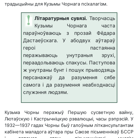
традыцыйны для Кузьмы Чорнага псіхалагізм.
Літаратурныя сувязі.
Творчасць
Кузьмы Чорнага часта
параўноўваюць з прозай Фёдара
Дастаеўскага. У абодвух аўтараў
героі пастаянна
перажываюць унутраныя зрухі,
пераадольваюць спакусы. Паступова
ж унутраны бунт і пошук прыводзяць
персанажаў да разумення сябе
самога і да разумення неабходнасці
служэння людзям.
Кузьма Чорны перажыў Першую сусветную вайну,
Лютаўскую і Кастрычніцкую рэвалюцыі, часы рэпрэсій. У
1932—1937 гадах Чорны быў галоўным літкансультантам
кабінета маладога аўтара пры Саюзе пісьменнікаў БССР