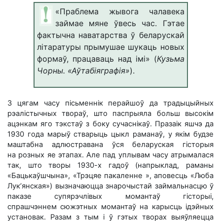
«Праблема жывога чалавека
займае мяне ўвесь час. Гэтае
фактычна наватарства
ў беларускай
літаратуры прымушае шукаць новых
формаў, праца
ваць над імі» (
Кузьма
Чорны. «Аўтабіяграфія»
).
З цягам часу пісьменнік перайшоў да традыцыйных
рэалістычных твораў, што паспрыяла больш высокім
ацэнкам яго тэкстаў з боку сучаснікаў. Празаік яшчэ да
1930 года марыў стварыць цыкл раманаў, у якім будзе
маштабна адлюстравана ўся беларуская гісторыя
на розных яе этапах. Але пад уплывам часу атрымалася
так, што творы 1930-х гадоў (напрыклад, раманы
«Бацькаўшчына», «Трэцяе пакаленне », аповесць «Люба
Лук’янская») вызначаюцца знарочыстай займальнасцю ў
паказе супярэчлівых момантаў гісторыі,
спрашчэннем сюжэтных момантаў на карысць ідэйных
установак. Разам з тым і ў гэтых творах выяўляецца