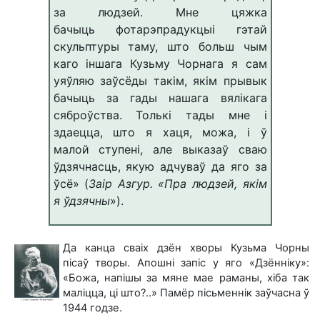
за людзей. Мне цяжка
бачыць
фотарэпрадукцыі гэтай
скульптуры таму, што больш чым
каго іншага Кузьму
Чорнага я сам
уяўляю заўсёды такім, якім прывык
бачыць за гады нашага
вялікага
сяброўства. Толькі тады мне і
здаецца, што я хаця, можа, і ў
малой
ступені, але выказаў сваю
ўдзячнасць, якую адчуваў да яго за
ўсё» (
Заір Азгур.
«Пра людзей, якім
я ўдзячны
»).
Да канца сваіх дзён хворы Кузьма Чорны
пісаў творы. Апошні запіс у яго «Дзённіку»:
«Божа, напішы за мяне мае раманы, хiба так
малiцца, цi што?..» Памёр пісьменнік заўчасна ў
1944 годзе.