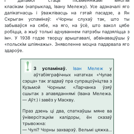
і дапамог стаць пісьменнікамі многім
класікам (напрыклад, Івану Мележу). Усе адзначалі яго
далікатнасць і ўважлівасць на гэтай пасадзе, а Ян
Скрыган успамінаў: «Чорны слухаў так, што ты
забываўся на сябе, на яго, на ўсё, што вакол цябе
робіцца, а жыў толькі адчуваннем патрэбы падзяліцца з
ім». У 1938 годзе творцу арыштавалі, абвінаваціўшы ў
«польскім шпіянажы». Зняволенне моцна падарвала яго
здароўе.
З успамінаў.
Іван Мележ
у
аўтабіяграфічных нататках «Чулае
сэрца» так згадваў пра супрацоўніцтва з
Кузьмой Чорным: «Лapчaнкa ўзяў
cшытaк з aпaвядaннямi (Івана Мележа.
—
Аўт.
) i зaвёз y Мacквy.
Пpaз дзeнь цi двa, cпaткaўшы мянe вa
ўнiвepciтэцкiм кaлiдopы, ён cкaзaў
тpывoжнa:
— Чyлi? Чopны зaxвapэў. Beльмi цяжкa...