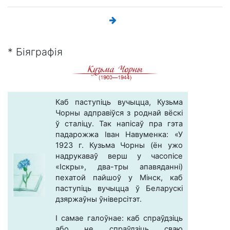
* Біяграфія
Каб паступіць вучыцца, Кузьма
Чорны адправіўся з роднай вёскі
ў сталіцу. Так напісаў пра гэта
падарожжа Іван Навуменка: «У
1923 г. Кузьма Чорны (ён ужо
надрукаваў верш у часопісе
«Іскры», два-тры апавяданні)
пехатой пайшоў у Мінск, каб
паступіць вучыцца ў Беларускі
дзяржаўны ўніверсітэт.
І самае галоўнае: каб спраўдзіць
або не спраўдзіць сваю