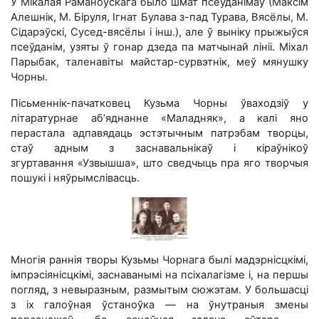
У Мікалая Раманоўскага было шмат псеўданімаў (Максім
Алешнік, М. Біруля, Ігнат Булава з-пад Турава, Вясёлы, М.
Сідарэўскі, Сусед-вясёлы і інш.), але ў выніку прыжыўся
псеўданім, узяты ў гонар дзеда па матчынай лініі. Міхал
Парыбак, таленавіты майстар-сурвэтнік, меў мянушку
Чорны.
Пісьменнік-пачатковец Кузьма Чорны ўваходзіў у
літаратурнае аб’яднанне «Маладняк», а калі яно
перастала адпавядаць эстэтычным патрэбам творцы,
стаў адным з заснавальнікаў і кіраўнікоў
згуртавання «Узвышша», што сведчыць пра яго творчыя
пошукі і няўрымслівасць.
Многія раннія творы Кузьмы Чорнага былі мадэрнісцкімі,
імпрэсіянісцкімі, заснаванымі на псіхалагізме і, на першы
погляд, з невыразным, размытым сюжэтам. У большасці
з іх галоўная ўстаноўка — на ўнутраныя змены