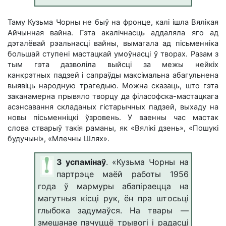
Таму Кузьма Чорны не быў на фронце, калі ішла Вялікая
Айчынная вайна. Гэта акалічнасць аддаляла яго ад
дэталёвай рэальнасці вайны, вымагала ад пісьменніка
большай ступені мастацкай умоўнасці ў творах. Разам з
тым гэта дазволіла выйсці за межы нейкіх
канкрэтных падзей і сапраўды максімальна абагульнена
выявіць народную трагедыю. Можна сказаць, што гэта
заканамерна прывяло творцу да філасофска-мастацкага
асэнсавання складаных гістарычных падзей, выхаду на
новы пісьменніцкі ўзровень. У ваенны час мастак
слова стварыў такія раманы, як «Вялікі дзень», «Пошукі
будучыні», «Млечны Шлях».
З успамінаў
. «Кузьма Чорны на
партрэце маёй работы 1956
года ў мармуры
абапіраецца на
магутныя кісці рук, ён пра штосьці
глыбока задумаўся. На
твары —
змешанае пачуццё трывогі і радасці