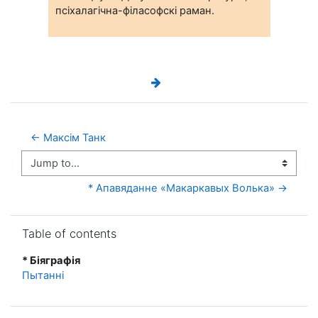
псіхалагічна-філасофскі раман.
← Максім Танк
Jump to...
* Апавяданне «Макаркавых Волька» →
Skip Table of contents
Table of contents
* Біяграфія
Пытанні