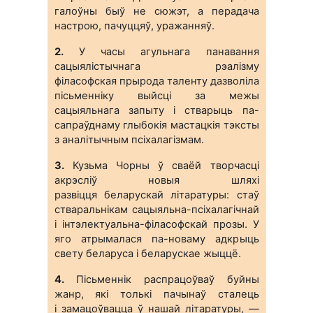
галоўны быў не сюжэт, а перадача
настрою, пачуццяў, уражанняў.
2.
У часы агульнага панавання
сацыялістычнага рэалізму
філасофская прырода таленту дазволіла
пісьменніку выйсці за межы
сацыяльнага запыту і стварыць па-
сапраўднаму глыбокія мастацкія тэксты
з аналітычным псіхалагізмам.
3.
Кузьма Чорны ў сваёй творчасці
акрэсліў новыя шляхі
развіцця беларускай літаратуры: стаў
стваральнікам сацыяльна-псіхалагічнай
і інтэлектуальна-філасофскай прозы. У
яго атрымалася па-новаму адкрыць
свету беларуса і беларускае жыццё.
4.
Пісьменнік распрацоўваў буйны
жанр, які толькі пачынаў сталець
і замацоўвацца ў нашай літаратуры, —