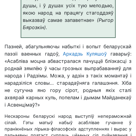
душы, і ў душах усіх тую мелодыю,
якою народ на працягу стагоддзяў
выказваў самае запаветнае»
(Рыгор
Бярозкін).
Пазней, абагульняючы набыткі і вопыт беларускай
паэзіі ваенных гадоў,
Аркадзь Куляшоў
гаварыў:
«Асабліва моцна абвастралася пачуццё блізкасці з
роднай зямлёю ў часы грозных выпрабаванняў для
народа і Радзімы. Можа, у адзін з такіх момантаў і
нарадзіліся словы… старадаўняга галашэння. Хіба
не сугучна яно гору сірот, родныя якіх сталі
ахвярай карных куль, попелам і дымам Майданекаў
і Асвенцімаў?»
Нескароны беларускі народ выступіў непераможнай
сілай. Гэты матыў набыў асаблівае гучанне ў
пранікнёных лірыка-філасофскіх адступленнях і вырас у
палымяны пратэст супраць цёмных сіл руйнавання i