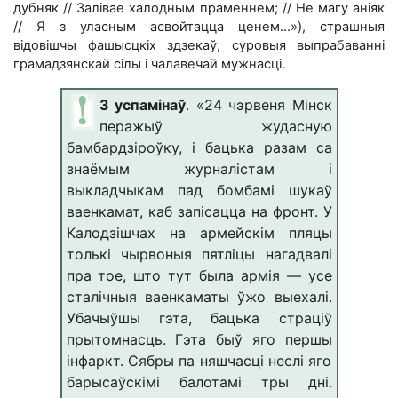
дубняк // Залівае халодным праменнем; // Не магу аніяк
// Я з уласным асвойтацца ценем...»), страшныя
відовішчы фашысцкіх здзекаў, суровыя выпрабаванні
грамадзянскай сілы і чалавечай мужнасці.
З успамінаў
.
«24 чэрвеня Мінск
перажыў жудасную
бамбардзіроўку, і бацька разам са
знаёмым журналістам і
выкладчыкам пад бомбамі шукаў
ваенкамат, каб запісацца на фронт. У
Калодзішчах на армейскім пляцы
толькі чырвоныя пятліцы нагадвалі
пра тое, што тут была армія — усе
сталічныя ваенкаматы ўжо выехалі.
Убачыўшы гэта, бацька страціў
прытомнасць. Гэта быў яго першы
інфаркт. Сябры па няшчасці неслі яго
барысаўскімі балотамі тры дні.