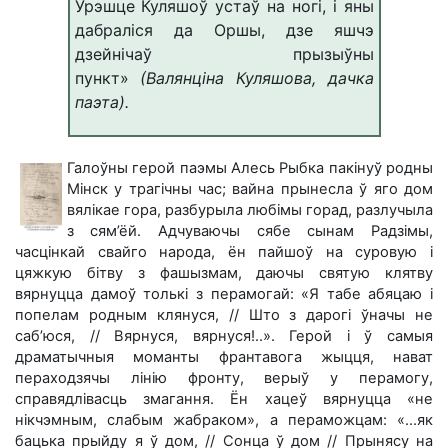
Урэшце Куляшоў устаў на ногі, і яны
дабраліся да Оршы, дзе яшчэ
дзейнічаў прызыўны
пункт»
(Валянціна Куляшова, дачка
паэта).
Галоўны герой паэмы Алесь Рыбка пакінуў родны
Мінск у трагічны час; вайна прынесла ў яго дом
вялікае гора, разбурыла любімы горад, разлучыла
з сям’ёй. Адчуваючы сябе сынам Радзімы,
часцінкай свайго народа, ён пайшоў на суровую і
цяжкую бітву з фашызмам, даючы святую клятву
вярнуцца дамоў толькі з перамогай: «Я табе абяцаю і
попелам родным клянуся, // Што з дарогі ўначы не
саб’юся, // Вярнуся, вярнуся!..». Герой і ў самыя
драматычныя моманты франтавога жыцця, нават
пераходзячы лінію фронту, верыў у перамогу,
справядлівасць змагання. Ён хацеў вярнуцца «не
нікчэмным, слабым жабраком», а пераможцам: «…як
бацька прыйду я ў дом, // Сонца ў дом // Прынясу на