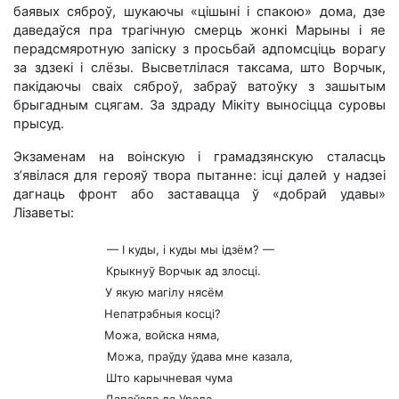
баявых сяброў, шукаючы «цішыні і спакою» дома, дзе
даведаўся пра трагічную смерць жонкі Марыны і яе
перадсмяротную запіску з просьбай адпомсціць ворагу
за здзекі і слёзы. Высветлілася таксама, што Ворчык,
пакідаючы сваіх сяброў, забраў ватоўку з зашытым
брыгадным сцягам. За здраду Мікіту выносіцца суровы
прысуд.
Экзаменам на воінскую і грамадзянскую сталасць
з’явілася для герояў твора пытанне: ісці далей у надзеі
дагнаць фронт або заставацца ў «добрай удавы»
Лізаветы:
— I куды, і куды мы ідзём? —
Крыкнуў Ворчык ад злосці.
У якую магілу нясём
Непатрэбныя косці?
Можа, войска няма,
Можа, праўду ўдава мне казала,
Што карычневая чума
Дапаўзла да Урала...