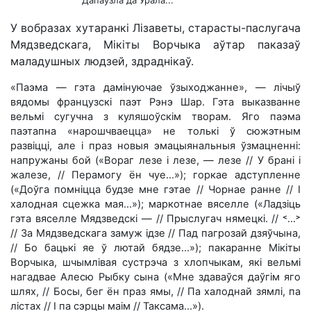
У вобразах хутаранкі Лізаветы, старасты-паслугача
Мядзведскага, Мікіты Ворчыка аўтар паказаў
маладушных людзей, здраднікаў.
«Паэма — гэта дамінуючае ўзыходжанне», — лічыў
вядомы французскі паэт Рэнэ Шар. Гэта выказванне
вельмі сугучна з куляшоўскім творам. Яго паэма
паэтапна «нарошчваецца» не толькі ў сюжэтным
развіцці, але і праз новыя эмацыянальныя ўзмацненні:
напружаны бой («Вораг лезе і лезе, — лезе // У брані і
жалезе, // Перамогу ён чуе...»); горкае адступленне
(«Доўга помніцца будзе мне гэтае // Чорнае ранне // І
халодная сцежка мая...»); маркотнае вяселле («Ладзіць
гэта вяселле Мядзведскі — // Прыслугач нямецкі. // ˂…˃
// За Мядзведскага замуж ідзе // Пад пагрозай дзяўчына,
// Бо бацькі яе ў лютай бядзе...»); пакаранне Мікіты
Ворчыка, шчымлівая сустрэча з хлопчыкам, які вельмі
нагадвае Алесю Рыбку сына («Мне здаваўся даўгім яго
шлях, // Босы, бег ён праз ямы, // Па халоднай зямлі, па
лістах // І па сэрцы маім // Таксама...»).