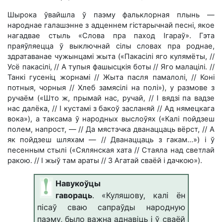
Шырока ўвайшла ў паэму фальклорная плынь —
народнае галашэнне з адценнем гістарычнай песні, якое
нагадвае стыль «Слова пра паход Ігараў». Гэта
праяўляецца ў выключнай сілы словах пра роднае,
здратаванае чужынцамі жыта («Пакасілі яго кулямёты, //
Усё пакасілі, // А тупыя фашысцкія боты // Яго малацілі. //
Танкі гусеніц жорнамі // Жыта пасля памалолі, // Коні
потныя, чорныя // Хлеб замясілі на полі»), у размове з
ручаём («Што ж, прымай нас, ручай, // І вядзі па вадзе
нас далёка, // І кустамі з бакоў засланяй // Ад нямецкага
вока»), а таксама ў народных выслоўях («Калі пойдзеш
полем, напрост, — // Да мястэчка дванаццаць вёрст, // А
як пойдзеш шляхам — // Дванаццаць з гакам…») і ў
песенным стылі («Сялянская хата // Стаяла над светлай
ракою. // I жыў там араты // З Агатай сваёй і дачкою»).
Навукоўцы
гавораць
.
«Куляшову, калі ён
пісаў сваю сапраўды народную
паэму, было важна аднавіць і ў сваёй