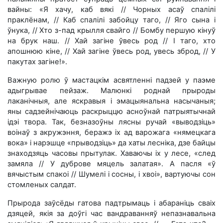
вайны: «Я хачу, каб вякі // Чорных асаў спалілі
праклёнам, // Каб спалілі забойцу таго, // Яго сына i
ўнука, // Хто з-пад крылля свайго // Бомбу першую кінуў
на брук наш. // Хай загіне ўвесь род // I таго, хто
апошнюю кіне, // Хай загіне ўвесь род, увесь зброд, // У
пакутах загіне!».
Важную ролю ў мастацкім асвятленні падзей у паэме
адыгрывае пейзаж. Малюнкі роднай прыроды
лаканічныя, але яскравыя i эмацыянальна насычаныя;
яны садзейнічаюць раскрыццю асноўнай патрыятычнай
iдэi твора. Так, безназоўны лясны ручай «выводзіць»
воінаў з акружэння, беражэ ix ад варожага «нямецкага
вока» і нарэшце «прыводзіць» да хаты лесніка, дзе байцы
знаходзяць часовы прытулак. Хаваючы іх у лесе, «след
замяла // У дуброве мяцель залатая». А пасля «ў
вячыстым спакоі // Шумелі i сосны, і хвоі», вартуючы сон
стомленых салдат.
Прырода заўсёды гатова падтрымаць і абараніць сваіх
дзяцей, якія за доўгі час вандраванняў непазнавальна