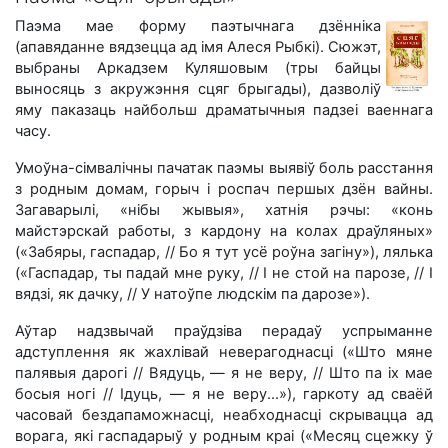
Паэма мае форму паэтычнага дзённіка
(апавяданне вядзецца ад імя Алеся Рыбкі). Сюжэт,
выбраны Аркадзем Куляшовым (тры байцы
выносяць з акружэння сцяг брыгады), дазволіў
яму паказаць найбольш драматычныя падзеі ваеннага
часу.
Умоўна-сімвалічны пачатак паэмы выявіў боль расстання
з родным домам, горыч і роспач першых дзён вайны.
Загаварылі, «нібы жывыя», хатнія рэчы: «конь
майстэрскай работы, з кардону на колах драўляных»
(«Забяры, гаспадар, // Бо я тут усё роўна загіну»), лялька
(«Гаспадар, ты падай мне руку, // I не стой на парозе, // I
вядзі, як дачку, // У натоўпе людскім па дарозе»).
Аўтар надзвычай праўдзіва перадаў успрыманне
адступлення як жахлівай неверагоднасці («Што мяне
палявыя дарогі // Вядуць, — я не веру, // Што па іх мае
босыя ногі // Ідуць, — я не веру...»), гаркоту ад сваёй
часовай бездапаможнасці, неабходнасці скрывацца ад
ворага, які гаспадарыў у родным краі («Месяц сцежку ў