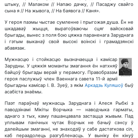
штыку, // Малаком // Напаю дачку, // Пасаджу свайго
сына я // На жывога, // На баявога // Каня».
У героя паэмы чыстае сумленне і прыгожая душа. Ён не
шкадаваў жыцця, выратоўваючы сцяг вайсковай
брыгады, вынес з поля бою цяжка параненага Заруднага
і гэтым выканаў свой высокі воінскі і грамадзянскі
абавязак.
Мужнасцю і стойкасцю вызначаецца і камісар
Зарудны. У цяжкія моманты змагання ён натхняў
байцоў брыгады верай у перамогу. Правобразам
героя паслужыў член Ваеннага савета 11-й арміі
брыгадны камісар I. В. Зуеў, з якім
Аркадзь Куляшоў
быў
асабіста знаёмы.
Паэт параўнаў мужнасць Заруднага і Алеся Рыбкі з
паводзінамі Мікіты Ворчыка — наводчыка гарматы,
аднаго з тых, каму пашанцавала застацца жывым. Пад
уплывам панічных чутак Ворчык не бачыў сэнсу ў
далейшым змаганні, не знаходзіў у сабе дастаткова сіл,
каб пераадолець разгубленасць. У выніку ён кінуў