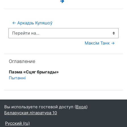
← Аркадзь Куляшоў
Перейти на...
Максім Танк →
Пропустить Оглавление
Оглавление
Паэма «Сцяг брыгады»
Пытанні
Вы используете гостевой доступ (
Вход
)
Беларуская літаратура 10
Русский ‎(ru)‎