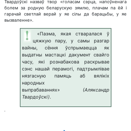
Твардоўскі назваў твор «голасам сэрца, напоўненага
болем за родную беларускую зямлю, плачам па ёй і
гарачай светлай верай у яе сілы да барацьбы, у яе
вызваленне».
«Паэма, якая стваралася ў
цяжкую пару, у самы разгар
вайны, сёння ўспрымаецца як
выдатны мастацкі дакумент свайго
часу, які рознабакова раскрывае
сэнс нашай перамогі, падтрымлівае
нязгасную памяць аб вялікіх
народных
выпрабаваннях»
(Аляксандр
Твардоўскі)
.
.