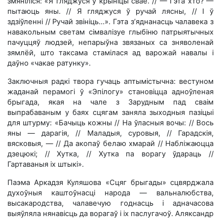
змяніліся: «Я гляджуся ў крыніцы свае. // — Гэта хто? —
пытаюць яны. // Я гляджуся ў ручай лясны, // І ў
здзіўленні // Ручай звініць...». Гэта з’яднанасць чалавека з
навакольным светам сімвалізуе глыбіню патрыятычных
пачуццяў людзей, непарыўна звязаных са зняволенай
зямлёй, што таксама стамілася ад варожай навалы і
даўно «чакае ратунку».
Заключныя радкі твора гучаць аптымістычна: вестуном
жаданай перамогі ў «Эпілогу» становіцца адноўленая
брыгада, якая на чале з Зарудным пад сваім
выпрабаваным у баях сцягам заняла зыходныя пазіцыі
для штурму: «Бачыць кожны // На ўласныя вочы: // Вось
яны — дарагія, // Маладыя, суровыя, // Гарадскія,
вясковыя, — // Да акопаў белаю хмарай // Набліжаюцца
дзецюкі; // Хутка, // Хутка па ворагу ўдараць //
Гартаваныя іх штыкі».
Паэма Аркадзя Куляшова «Сцяг брыгады» сцвярджала
духоўныя каштоўнасці народа — вальналюбства,
высакародства, чалавечую годнасць і адначасова
выяўляла нянавісць да ворагаў і іх паслугачоў. Аляксандр