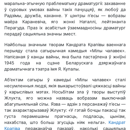
маральна-этычную праблематыку драматургіі: захаванне
ў суровых умовах вайны такіх пачуццяў, як любоў да
Радзімы, дружба, каханне. У цэнтры п’есы — вобразы
маёра Караневіча, яго жонкі Наталлі, лейтэнанта
Перагуда. Праз іх асабістыя ўзаемаадносіны драматург
перадаў сацыяльна значны змест.
Найбольш значным творам Кандрата Крапівы ваеннага
перыяду стала сатырычная камедыя «Мілы чалавек».
Напісаная ў канцы вайны, яна была пастаўлена ў жніўні
1945 года на сцэне Беларускага дзяржаўнага
драматычнага тэатра імя Я. Купалы.
Аб’ектам сатыры ў камедыі «Мілы чалавек» сталі
несумленныя людзі, якія выкарыстоўвалі цяжкасці вайны
ў карыслівых мэтах. Носьбітам зла ў творы выступіў
Жлукта, яго можна назваць вобразам выключнай
абагульняльнай сілы. Язва — адзін з персанажаў п’есы —
так ахарактарызаваў Жлукту: «У гэтай бочцы пакасці так
густа перамешаны прагнасць, подласць, цынізм,
нахабства, што больш згусціць ніяк нельга».
Кандрат
Крапіва
пераканаўча паказаў, наколькі сацыяльна