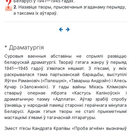
Беларусі ў 1941—1945 гадах.
2
. Назавіце творы, прысвечаныя згаданаму перыяду,
а таксама іх аўтараў.
* Драматургія
Суровыя ваенныя абставіны не спрыялі развіццю
беларускай драматургіі. Твораў гэтага жанру ў перыяд
1941—1945 гадоў з’явілася няшмат. З п’есамі, у якіх
раскрывалася тэма партызанскай барацьбы, выступілі
Яўген Рамановіч («Палешукі», «Таварыш Андрэй») і Алесь
Кучар («Заложнікі»). У гады вайны Міхась Клімковіч
стварыў опернае лібрэта «Кастусь Каліноўскі» і
драматычную паэму «Адплата». Аўтар зрабіў спробу
ўзнавіць у народнай памяці старонкі гераічнага мінулага
Беларусі. Аднак гэтыя творы не сталі прыкметнымі
мастацкімі з’явамі ў тагачаснай літаратуры.
Змест п’есы Кандрата Крапівы «Проба агнём» вызначыў