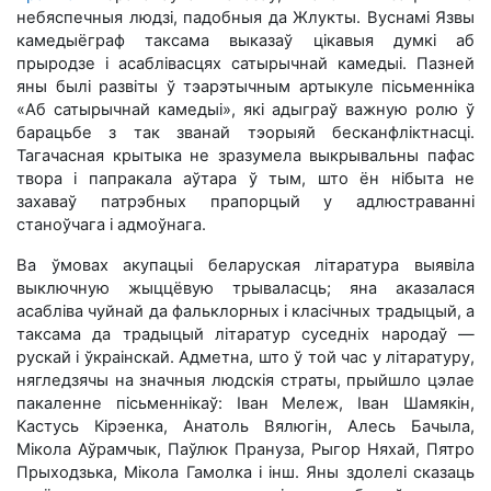
небяспечныя людзі, падобныя да Жлукты. Вуснамі Язвы
камедыёграф таксама выказаў цікавыя думкі аб
прыродзе і асаблівасцях сатырычнай камедыі. Пазней
яны былі развіты ў тэарэтычным артыкуле пісьменніка
«Аб сатырычнай камедыі», які адыграў важную ролю ў
барацьбе з так званай тэорыяй бесканфліктнасці.
Тагачасная крытыка не зразумела выкрывальны пафас
твора і папракала аўтара ў тым, што ён нібыта не
захаваў патрэбных прапорцый у адлюстраванні
станоўчага і адмоўнага.
Ва ўмовах акупацыі беларуская літаратура выявіла
выключную жыццёвую трываласць; яна аказалася
асабліва чуйнай да фальклорных і класічных традыцый, а
таксама да традыцый літаратур суседніх народаў —
рускай і ўкраінскай. Адметна, што ў той час у літаратуру,
нягледзячы на значныя людскія страты, прыйшло цэлае
пакаленне пісьменнікаў: Iван Мележ, Iван Шамякін,
Кастусь Кірэенка, Анатоль Вялюгін, Алесь Бачыла,
Мікола Аўрамчык, Паўлюк Прануза, Рыгор Няхай, Пятро
Прыходзька, Мікола Гамолка і інш. Яны здолелі сказаць