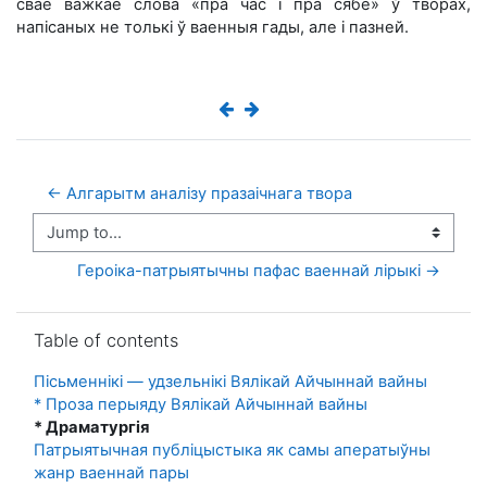
сваё важкае слова «пра час і пра сябе» ў творах,
напісаных не толькі ў ваенныя гады, але і пазней.
← Алгарытм аналізу празаічнага твора
Jump to...
Героіка-патрыятычны пафас ваеннай лірыкі →
Skip Table of contents
Table of contents
Пісьменнікі — удзельнікі Вялікай Айчыннай вайны
* Проза перыяду Вялікай Айчыннай вайны
* Драматургія
Патрыятычная публіцыстыка як самы аператыўны
жанр ваеннай пары