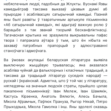
небяспечныя людзі, падобныя да Жлукты. Вуснамі Язвы
камедыёграф таксама выказаў цікавыя думкі аб
прыродзе і асаблівасцях сатырычнай камедыі. Пазней
яны былі развіты ў тэарэтычным артыкуле пісьменніка
«Аб сатырычнай камедыі», які адыграў важную ролю ў
барацьбе з так званай тэорыяй бесканфліктнасці.
Тагачасная крытыка не зразумела выкрывальны пафас
твора і папракала аўтара ў тым, што ён нібыта не
захаваў патрэбных прапорцый у адлюстраванні
станоўчага і адмоўнага.
Ва ўмовах акупацыі беларуская літаратура выявіла
выключную жыццёвую трываласць; яна аказалася
асабліва чуйнай да фальклорных і класічных традыцый, а
таксама да традыцый літаратур суседніх народаў —
рускай і ўкраінскай. Адметна, што ў той час у літаратуру,
нягледзячы на значныя людскія страты, прыйшло цэлае
пакаленне пісьменнікаў: Iван Мележ, Iван Шамякін,
Кастусь Кірэенка, Анатоль Вялюгін, Алесь Бачыла,
Мікола Аўрамчык, Паўлюк Прануза, Рыгор Няхай, Пятро
Прыходзька, Мікола Гамолка і інш. Яны здолелі сказаць