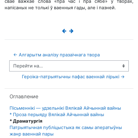
сваё важкае слова «пра час і пра сябе» ў творах,
напісаных не толькі ў ваенныя гады, але і пазней.
← Алгарытм аналізу празаічнага твора
Перейти на...
Героіка-патрыятычны пафас ваеннай лірыкі →
Пропустить Оглавление
Оглавление
Пісьменнікі — удзельнікі Вялікай Айчыннай вайны
* Проза перыяду Вялікай Айчыннай вайны
* Драматургія
Патрыятычная публіцыстыка як самы аператыўны
жанр ваеннай пары