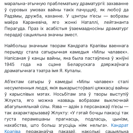
маральна-этычную праблематыку драматургіі: захаванне
ў суровых умовах вайны такіх пачуццяў, як любоў да
Радзімы, дружба, каханне. У цэнтры п’есы — вобразы
маёра Караневіча, яго жонкі Наталлі, лейтэнанта
Перагуда. Праз іх асабістыя ўзаемаадносіны драматург
перадаў сацыяльна значны змест.
Найбольш значным творам Кандрата Крапівы ваеннага
перыяду стала сатырычная камедыя «Мілы чалавек».
Напісаная ў канцы вайны, яна была пастаўлена ў жніўні
1945 года на сцэне Беларускага дзяржаўнага
драматычнага тэатра імя Я. Купалы.
Аб’ектам сатыры ў камедыі «Мілы чалавек» сталі
несумленныя людзі, якія выкарыстоўвалі цяжкасці вайны
ў карыслівых мэтах. Носьбітам зла ў творы выступіў
Жлукта, яго можна назваць вобразам выключнай
абагульняльнай сілы. Язва — адзін з персанажаў п’есы —
так ахарактарызаваў Жлукту: «У гэтай бочцы пакасці так
густа перамешаны прагнасць, подласць, цынізм,
нахабства, што больш згусціць ніяк нельга».
Кандрат
Крапіва
пераканаўча паказаў, наколькі сацыяльна