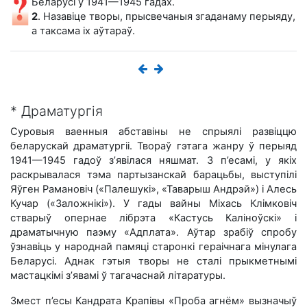
Беларусі ў 1941—1945 гадах.
2
. Назавіце творы, прысвечаныя згаданаму перыяду,
а таксама іх аўтараў.
* Драматургія
Суровыя ваенныя абставіны не спрыялі развіццю
беларускай драматургіі. Твораў гэтага жанру ў перыяд
1941—1945 гадоў з’явілася няшмат. З п’есамі, у якіх
раскрывалася тэма партызанскай барацьбы, выступілі
Яўген Рамановіч («Палешукі», «Таварыш Андрэй») і Алесь
Кучар («Заложнікі»). У гады вайны Міхась Клімковіч
стварыў опернае лібрэта «Кастусь Каліноўскі» і
драматычную паэму «Адплата». Аўтар зрабіў спробу
ўзнавіць у народнай памяці старонкі гераічнага мінулага
Беларусі. Аднак гэтыя творы не сталі прыкметнымі
мастацкімі з’явамі ў тагачаснай літаратуры.
Змест п’есы Кандрата Крапівы «Проба агнём» вызначыў