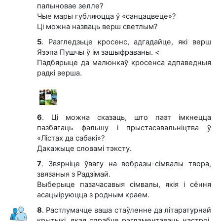
палыновае зелле?
Чые мары губляюцца ў «санцацвеце»?
Ці можна назваць верш светлым?
5
. Разгледзьце кросенс, адгадайце, які верш
Язэпа Пушчы ў ім зашыфраваны. <
Падбярыце да малюнкаў кросенса адпаведныя
радкі верша.
6
. Ці можна сказаць, што паэт імкнецца
пазбягаць фальшу і прыстасавальніцтва ў
«Лістах да сабакі»?
Дакажыце словамі тэксту.
7
. Звярніце ўвагу на вобразы-сімвалы твора,
звязаныя з Радзімай.
Выберыце пазачасавыя сімвалы, якія і сёння
асацыіруюцца з родным краем.
8
. Растлумачце ваша стаўленне да літаратурнай
крытыкі, якая спрабуе рэгламентаваць настроі,