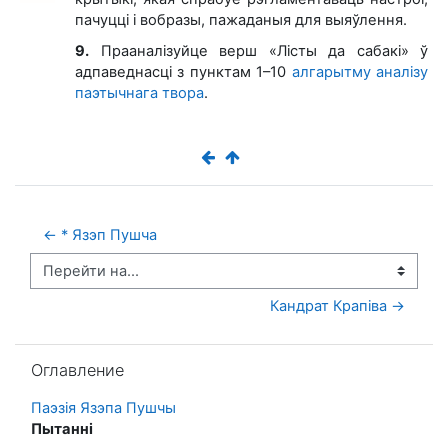
пачуцці і вобразы, пажаданыя для выяўлення.
9.
Прааналізуйце верш «Лісты да сабакі» ў
адпаведнасці з пунктам 1–10
алгарытму аналізу
паэтычнага твора
.
← * Язэп Пушча
Перейти на...
Кандрат Крапіва →
Пропустить Оглавление
Оглавление
Паэзія Язэпа Пушчы
Пытанні