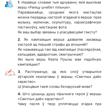
1
. Назавіце словамі тыя адчуванні, якія выклікае
верш «Раніцу шчэбет пільнуе».
Паразважайце, сродкамі якога мастацтва
можна перадаць настрой згаданага верша: праз
музыку, малюнак, скульптуру, харэаграфічную
пастаноўку, мастацкае фота.
Як ваш выбар звязаны з уласцівасцямі тэксту?
2
. Як кампазіцыя верша дазваляе захаваць
настрой ад першай страфы да апошняй?
Як называецца такі від кампазіцыі (паслядоўная,
кальцавая, адваротная, сіметрычная)?
Які яшчэ верш Язэпа Пушчы мае падобную
кампазіцыю?
3
. Растлумачце, ад якіх слоў утварыліся
аўтарскія неалагізмы ў вершы «Светлых дзён
хараство».
Ці ўласцівыя такія словы беларускай мове?
4.
Што цешыць душу лірычнага героя ў вершы
«Светлых дзён хараство»?
Чаму пасля ў твор уплятаецца згадка пра