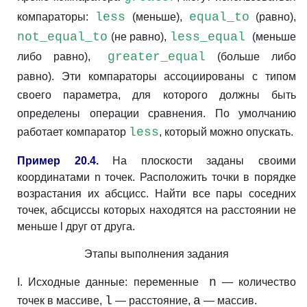
less
equal_t
o
компараторы:
(меньше),
(равно),
not_equal_to
less_equal
(не равно),
(меньше
greater_equal
либо равно),
(больше либо
равно). Эти компараторы ассоциированы с типом
своего параметра, для которого должны быть
определены операции сравнения. По умолчанию
less
работает компаратор
, который можно опускать.
Пример 20.4.
На плоскости заданы своими
координатами n точек. Расположить точки в порядке
возрастания их абсцисс. Найти все пары соседних
точек, абсциссы которых находятся на расстоянии не
меньше l друг от друга.
Этапы выполнения задания
n
I. Исходные данные: переменные
— количество
l
a
точек в массиве,
— расстояние,
— массив.