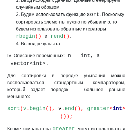
1. Ввод исходных данных. Данные сгенерируем
случайным образом.
sort
2.
Будем использовать функцию
. Поскольку
сортировать элементы нужно по убыванию, то
будем использовать обратные итераторы
rbegin
()
rend
()
и
.
4.
Вывод результата.
n – int, a –
IV. Описание переменных:
vector<int>.
Для сортировки в порядке убывания можно
воспользоваться стандартным компаратором,
который задает порядок — большее раньше
меньшего:
sort
(
v
.
begin
(),
v
.
e
nd
(),
greater
<
int
>
());
greater
Кроме компаратора
, могут использоваться