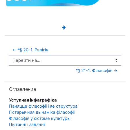
← *§ 20-1. Рэлігія
Перейти на...
*§ 21-1. Філасофія →
Пропустить Оглавление
Оглавление
Уступная інфаграфіка
Паняцце філасофіі і яе структура
Гістарычная дынаміка філасофіі
Філасофія ў сістэме культуры
Пытанні і заданні