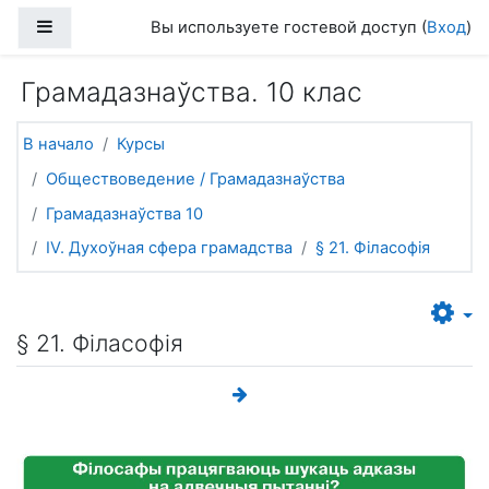
Перейти к основному содержанию
Боковая панель
Вы используете гостевой доступ (
Вход
)
Грамадазнаўства. 10 клас
В начало
Курсы
Обществоведение / Грамадазнаўства
Грамадазнаўства 10
IV. Духоўная сфера грамадства
§ 21. Філасофія
§ 21. Філасофія