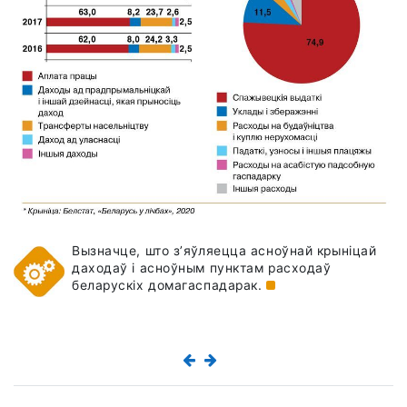
Вызначце, што з’яўляецца асноўнай крыніцай
даходаў і асноўным пунктам расходаў
беларускіх
домагаспадарак.