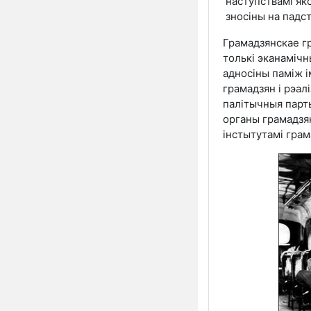
наступствамі як
зносіны на падс
Грамадзянскае г
толькі эканамічн
адносіны паміж і
грамадзян і рэалі
палітычныя парты
органы грамадзян
інстытутамі грам