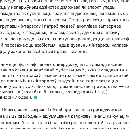
рамадства. У сваёй аснове яна мела вывад аб тым, што ў ко
ць у непарыўным адзінстве дзяржава як апарат улады і
амадства як сукупнасць грамадзян дзяржавы, якія маюць св
я ад дзяржавы, мэты і інтарэсы. Сфера рэалізацыі прыватны
 групавых інтарэсаў і патрэб людзей ахоплівае вытворчае і
людзей, іх традыцыі, норавы, звычаі, адукацыю, навуку,
зянскае грамадства стала паступова разглядацца як такая с
ой пераважаюць асабістыя, індывідуальныя інтарэсы чалавека
а ў законе як асабістыя правы і свабоды.
нямецкі філосаф Гегель сцвярджаў, што грамадзянскае
тва з’яўляецца асаблівай субстанцыяй, якая складаецца з
асоб і іх інтарэсаў і змяшчаецца паміж сям’ёй і дзяржавай
ера эканамічных інтарэсаў людзей, дзе пераплятаецца
сць усіх ад усіх. Значыць, грамадзянскае грамадства — г
рыватных (сямейна-бытавых, гаспадарчых і г. д.)
дносін
людзей.
 Новага часу гаварылі і пісалі пра тое, што грамадзянскае
нна быць свабодным ад умяшання дзяржавы, інакш кажучы, я
таномным. Але інтарэсы і патрэбы розных людзей і сацыяльн
паюць у супярэчнасць, канфліктуюць, таму дзяржаву немагч