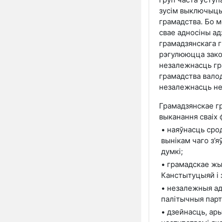
зусім выключыць 
грамадства. Бо м
свае адносіны ад
грамадзянскага г
рэгулююцца зако
незалежнасць гр
грамадства вало
незалежнасць не
Грамадзянскае гр
выканання сваіх
• наяўнасць срод
вынікам чаго з’
думкі;
• грамадскае жы
Канстытуцыяй і 
• незалежныя ад
палітычныя парт
• дзейнасць, ары