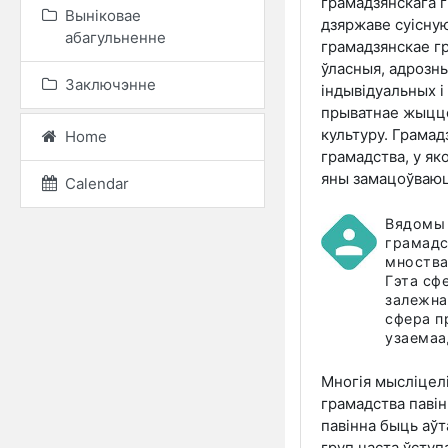
грамадзянскага г
Выніковае
дзяржаве суісную
абагульненне
грамадзянскае гр
ўласныя, адрозны
Заключэнне
індывідуальных і
прыватнае жыццё 
культуру. Грамад
Home
грамадства, у як
яны замацоўваюцц
Calendar
Вядомы 
грамадс
мноства 
Гэта сф
залежна
сфера п
узаемаа
Многія мысліцелі
грамадства паві
павінна быць аў
груп часта ўсту