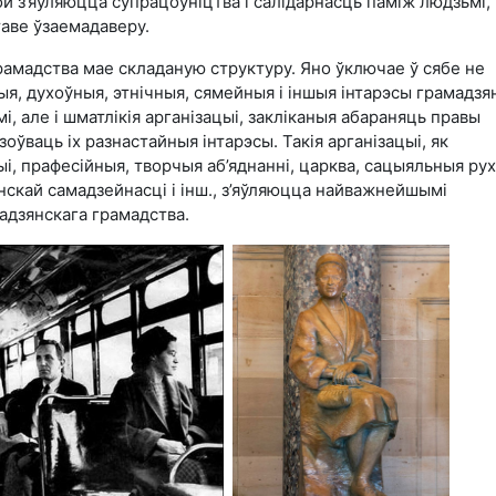
ой з’яўляюцца супрацоўніцтва і салідарнасць паміж людзьмі,
таве ўзаемадаверу.
рамадства мае складаную структуру. Яно ўключае ў сябе не
ыя, духоўныя, этнічныя, сямейныя і іншыя інтарэсы грамадзян
мі, але і шматлікія арганізацыі, закліканыя абараняць правы
зоўваць іх разнастайныя інтарэсы. Такія арганізацыі, як
і, прафесійныя, творчыя аб’яднанні, царква, сацыяльныя рух
скай самадзейнасці і інш., з’яўляюцца найважнейшымі
адзянскага грамадства.