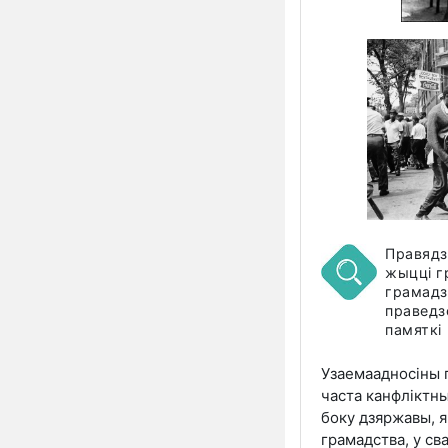
Правядз
жыцці г
грамадз
праведз
памяткі 
Узаемаадносіны 
часта канфліктны
боку дзяржавы, 
грамадства, у св