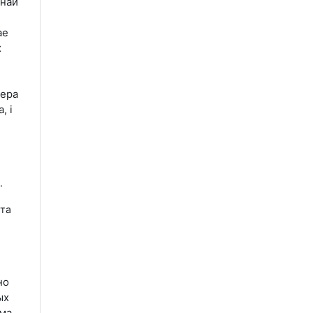
жнай
ае
х
фера
, і
.
эта
но
ых
ыма