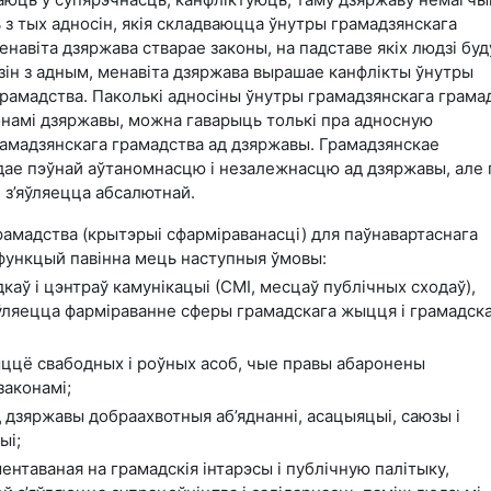
з тых адносін, якія складваюцца ўнутры грамадзянскага
енавіта дзяржава стварае законы, на падставе якіх людзі бу
зін з адным, менавіта дзяржава вырашае канфлікты ўнутры
рамадства. Паколькі адносіны ўнутры грамадзянскага грама
намі дзяржавы, можна гаварыць толькі пра адносную
амадзянскага грамадства ад дзяржавы. Грамадзянскае
дае пэўнай аўтаномнасцю і незалежнасцю ад дзяржавы, але 
 з’яўляецца абсалютнай.
амадства (крытэрыі сфарміраванасці) для паўнавартаснага
 функцый павінна мець наступныя ўмовы:
каў і цэнтраў камунікацыі (СМІ, месцаў публічных сходаў),
яўляецца фарміраванне сферы грамадскага жыцця і грамадск
ццё свабодных і роўных асоб, чые правы абаронены
законамі;
 дзяржавы добраахвотныя аб’яднанні, асацыяцыі, саюзы і
ыі;
ентаваная на грамадскія інтарэсы і публічную палітыку,