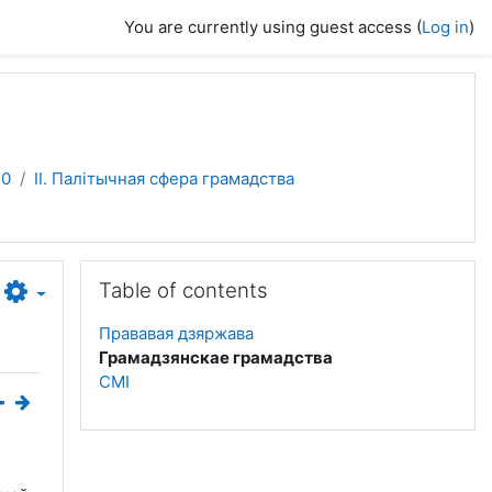
You are currently using guest access (
Log in
)
10
II. Палітычная сфера грамадства
Skip Table of contents
Table of contents
Прававая дзяржава
Грамадзянскае грамадства
СМІ