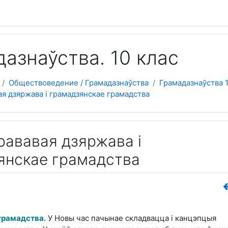
азнаўства. 10 клас
Обществоведение / Грамадазнаўства
Грамадазнаўства 
вая дзяржава і грамадзянскае грамадства
Прававая дзяржава і
янскае грамадства
грамадства.
У Новы час пачынае складвацца і канцэпцыя