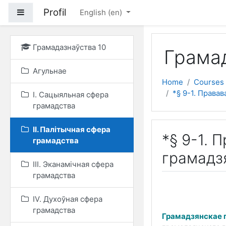
Skip to main content
Profil
Side panel
English ‎(en)‎
Грамадазнаўства 10
Грамад
Агульнае
Home
Courses
*§ 9-1. Права
I. Сацыяльная сфера
грамадства
II. Палітычная сфера
*§ 9-1. 
грамадства
грамадз
III. Эканамічная сфера
грамадства
IV. Духоўная сфера
грамадства
Грамадзянскае 