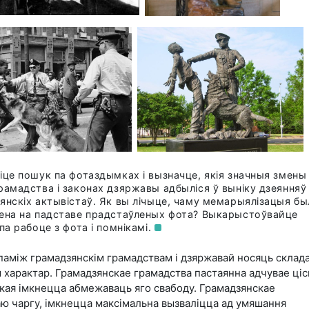
іце пошук па фотаздымках і вызначце, якія значныя змены
рамадства і законах дзяржавы адбыліся ў выніку дзеянняў
янскіх актывістаў. Як вы лічыце, чаму мемарыялізацыя бы
ена на падставе прадстаўленых фота? Выкарыстоўвайце
па рабоце з фота і
помнікамі.
паміж грамадзянскім грамадствам і дзяржавай носяць склад
 характар. Грамадзянскае грамадства пастаянна адчувае ціс
якая імкнецца абмежаваць яго свабоду. Грамадзянскае
аю чаргу, імкнецца максімальна вызваліцца ад умяшання