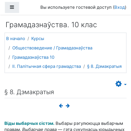
Перейти к основному содержанию
Боковая панель
Вы используете гостевой доступ (
Вход
)
Грамадазнаўства. 10 клас
В начало
Курсы
Обществоведение / Грамадазнаўства
Грамадазнаўства 10
II. Палітычная сфера грамадства
§ 8. Дэмакратыя
§ 8. Дэмакратыя
Віды выбарчых сістэм.
Выбары рэгулююцца выбарчым
правам.
Выбарчае права
— гэта сукупнасць юрыдычных