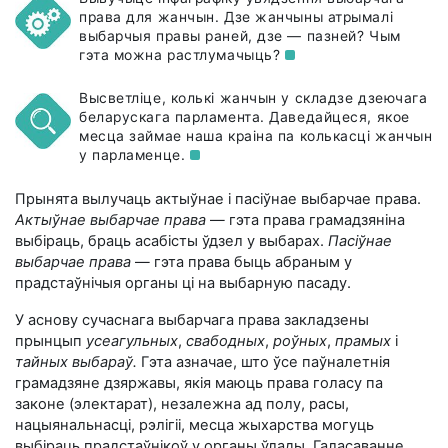
права для жанчын. Дзе жанчыны атрымалі
выбарчыя правы раней, дзе — пазней? Чым
гэта можна
растлумачыць?
Высветліце, колькі жанчын у складзе дзеючага
беларускага парламента. Даведайцеся, якое
месца займае наша краіна па колькасці жанчын
у
парламенце.
Прынята вылучаць актыўнае і пасіўнае выбарчае права.
Актыўнае выбарчае права
— гэта права грамадзяніна
выбіраць, браць асабісты ўдзел у выбарах.
Пасіўнае
выбарчае права
— гэта права быць абраным у
прадстаўнічыя органы ці на выбарную пасаду.
У аснову сучаснага выбарчага права закладзены
прынцып
усеагульных
,
свабодных
,
роўных
,
прамых
і
тайных выбараў.
Гэта азначае, што ўсе паўналетнія
грамадзяне дзяржавы, якія маюць права голасу па
законе (электарат), незалежна ад полу, расы,
нацыянальнасці, рэлігіі, месца жыхарства могуць
выбіраць прадстаўнікоў у органы ўлады. Галасаванне