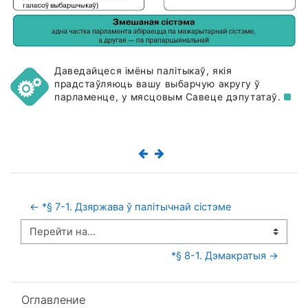
Даведайцеся імёны палітыкаў, якія
прадстаўляюць вашу выбарчую акругу ў
парламенце, у мясцовым Савеце
дэпутатаў.
← *§ 7-1. Дзяржава ў палітычнай сістэме
Перейти на...
*§ 8-1. Дэмакратыя →
Пропустить Оглавление
Оглавление