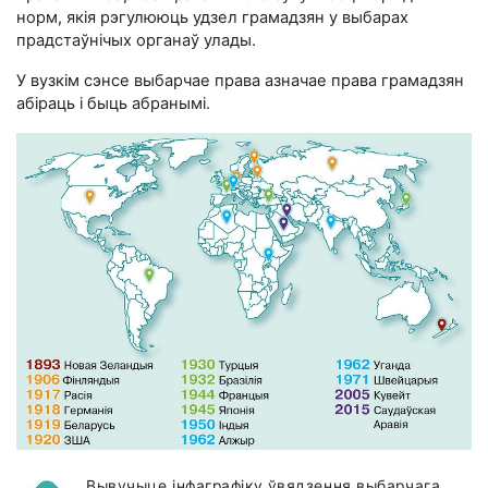
норм, якія рэгулююць удзел грамадзян у выбарах
прадстаўнічых органаў улады.
У вузкім сэнсе выбарчае права азначае права грамадзян
абіраць і быць абранымі.
Вывучыце інфаграфіку ўвядзення выбарчага