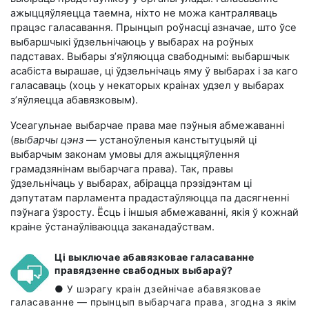
ажыццяўляецца таемна, ніхто не можа кантраляваць
працэс галасавання. Прынцып роўнасці азначае, што ўсе
выбаршчыкі ўдзельнічаюць у выбарах на роўных
падставах. Выбары з’яўляюцца свабоднымі: выбаршчык
асабіста вырашае, ці ўдзельнічаць яму ў выбарах і за каго
галасаваць (хоць у некаторых краінах удзел у выбарах
з’яўляецца абавязковым).
Усеагульнае выбарчае права мае пэўныя абмежаванні
(
выбарчы цэнз
— устаноўленыя канстытуцыяй ці
выбарчым законам умовы для ажыццяўлення
грамадзянінам выбарчага права). Так, правы
ўдзельнічаць у выбарах, абірацца прэзідэнтам ці
дэпутатам парламента прадастаўляюцца па дасягненні
пэўнага ўзросту. Ёсць і іншыя абмежаванні, якія ў кожнай
краіне ўстанаўліваюцца заканадаўствам.
Ці выключае абавязковае галасаванне
правядзенне свабодных выбараў?
● У шэрагу краін дзейнічае абавязковае
галасаванне — прынцып выбарчага права, згодна з якім