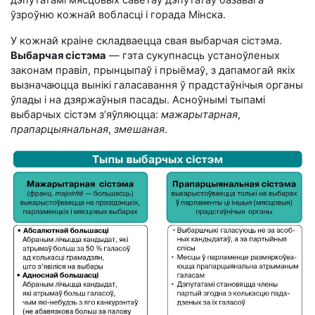
ўзроўню кожнай вобласці і горада Мінска.
У кожнай краіне складваецца свая выбарчая сістэма.
Выбарчая сістэма
— гэта сукупнасць устаноўленых
законам правіл, прынцыпаў і прыёмаў, з дапамогай якіх
вызначаюцца вынікі галасавання ў прадстаўнічыя органы
ўлады і на дзяржаўныя пасады. Асноўнымі тыпамі
выбарчых сістэм з’яўляюцца:
мажарытарная
,
прапарцыянальная
,
змешаная
.