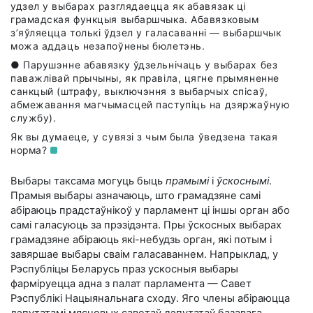
удзел у выбарах разглядаецца як абавязак ці
грамадская функцыя выбаршчыка. Абавязковым
з’яўляецца толькі ўдзел у галасаванні — выбаршчык
можа аддаць незапоўнены бюлетэнь.
● Парушэнне абавязку ўдзельнічаць у выбарах без
паважлівай прычыны, як правіла, цягне прымяненне
санкцый (штрафу, выключэння з выбарчых спісаў,
абмежавання магчымасцей паступіць на дзяржаўную
службу).
Як вы думаеце, у сувязі з чым была ўведзена такая
норма?
Выбары таксама могуць быць
прамымі
і
ўскоснымі
.
Прамыя выбары азначаюць, што грамадзяне самі
абіраюць прадстаўнікоў у парламент ці іншы орган або
самі галасуюць за прэзідэнта. Пры ўскосных выбарах
грамадзяне абіраюць які-небудзь орган, які потым і
завяршае выбары сваім галасаваннем. Напрыклад, у
Рэспубліцы Беларусь праз ускосныя выбары
фарміруецца адна з палат парламента — Савет
Рэспублікі Нацыянальнага сходу. Яго члены абіраюцца
дэпутатамі мясцовых саветаў дэпутатаў базавага