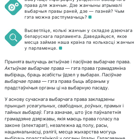
права для жанчын. Дзе жанчыны атрымалі
выбарчыя правы раней, дзе — пазней? Чым
гэта можна
растлумачыць?
Высветліце, колькі жанчын у складзе дзеючага
беларускага парламента. Даведайцеся, якое
месца займае наша краіна па колькасці жанчын
у
парламенце.
Прынята вылучаць актыўнае і пасіўнае выбарчае права.
Актыўнае выбарчае права
— гэта права грамадзяніна
выбіраць, браць асабісты ўдзел у выбарах.
Пасіўнае
выбарчае права
— гэта права быць абраным у
прадстаўнічыя органы ці на выбарную пасаду.
У аснову сучаснага выбарчага права закладзены
прынцып
усеагульных
,
свабодных
,
роўных
,
прамых
і
тайных выбараў.
Гэта азначае, што ўсе паўналетнія
грамадзяне дзяржавы, якія маюць права голасу па
законе (электарат), незалежна ад полу, расы,
нацыянальнасці, рэлігіі, месца жыхарства могуць
выбіраць прадстаўнікоў у органы ўлады. Галасаванне