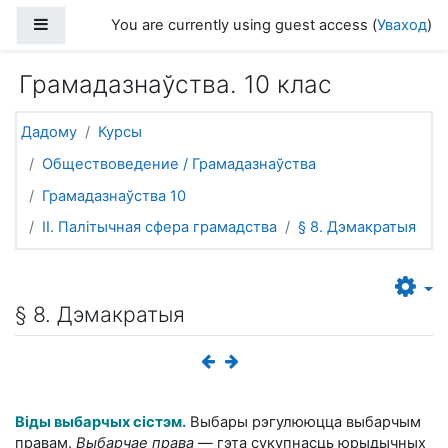
Прапусціць і перайсці да асноўнага зместу
Side panel
You are currently using guest access (
Уваход
)
Грамадазнаўства. 10 клас
Дадому
Курсы
Обществоведение / Грамадазнаўства
Грамадазнаўства 10
II. Палітычная сфера грамадства
§ 8. Дэмакратыя
§ 8. Дэмакратыя
Віды выбарчых сістэм.
Выбары рэгулююцца выбарчым
правам.
Выбарчае права
— гэта сукупнасць юрыдычных