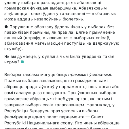
удзел у выбарах разглядаецца як абавязак ці
грамадская функцыя выбаршчыка. Абавязковым
з’яўляецца толькі ўдзел у галасаванні — выбаршчык
можа аддаць незапоўнены бюлетэнь.
● Парушэнне абавязку ўдзельнічаць у выбарах без
паважлівай прычыны, як правіла, цягне прымяненне
санкцый (штрафу, выключэння з выбарчых спісаў,
абмежавання магчымасцей паступіць на дзяржаўную
службу).
Як вы думаеце, у сувязі з чым была ўведзена такая
норма?
Выбары таксама могуць быць
прамымі
і
ўскоснымі
.
Прамыя выбары азначаюць, што грамадзяне самі
абіраюць прадстаўнікоў у парламент ці іншы орган або
самі галасуюць за прэзідэнта. Пры ўскосных выбарах
грамадзяне абіраюць які-небудзь орган, які потым і
завяршае выбары сваім галасаваннем. Напрыклад, у
Рэспубліцы Беларусь праз ускосныя выбары
фарміруецца адна з палат парламента — Савет
Рэспублікі Нацыянальнага сходу. Яго члены абіраюцца
дэпутатамі мясцовых саветаў дэпутатаў базавага