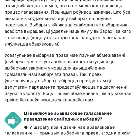
ажыццяўляецца таемна, ніхто не можа кантраляваць
працэс галасавання. Прынцып роўнасці азначае, што ўсе
выбаршчыкі ўдзельнічаюць у выбарах на роўных
падставах. Выбары з’яўляюцца свабоднымі: выбаршчык
асабіста вырашае, ці ўдзельнічаць яму ў выбарах і за каго
галасаваць (хоць у некаторых краінах удзел у выбарах
з’яўляецца абавязковым).
Усеагульнае выбарчае права мае пэўныя абмежаванні
(
выбарчы цэнз
— устаноўленыя канстытуцыяй ці
выбарчым законам умовы для ажыццяўлення
грамадзянінам выбарчага права). Так, правы
ўдзельнічаць у выбарах, абірацца прэзідэнтам ці
дэпутатам парламента прадастаўляюцца па дасягненні
пэўнага ўзросту. Ёсць і іншыя абмежаванні, якія ў кожнай
краіне ўстанаўліваюцца заканадаўствам.
Ці выключае абавязковае галасаванне
правядзенне свабодных выбараў?
● У шэрагу краін дзейнічае абавязковае
галасаванне — прынцып выбарчага права, згодна з якім