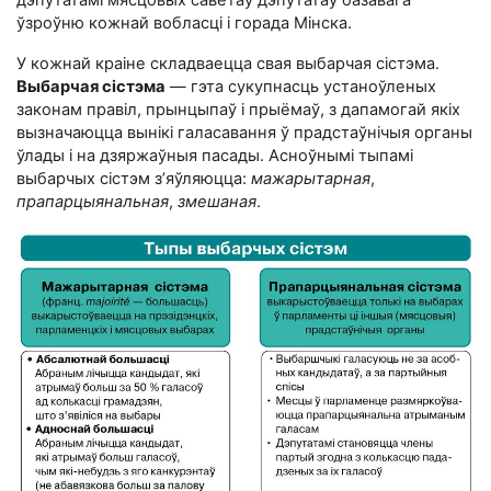
ўзроўню кожнай вобласці і горада Мінска.
У кожнай краіне складваецца свая выбарчая сістэма.
Выбарчая сістэма
— гэта сукупнасць устаноўленых
законам правіл, прынцыпаў і прыёмаў, з дапамогай якіх
вызначаюцца вынікі галасавання ў прадстаўнічыя органы
ўлады і на дзяржаўныя пасады. Асноўнымі тыпамі
выбарчых сістэм з’яўляюцца:
мажарытарная
,
прапарцыянальная
,
змешаная
.