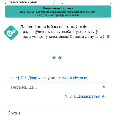
Даведайцеся імёны палітыкаў, якія
прадстаўляюць вашу выбарчую акругу ў
парламенце, у мясцовым Савеце
дэпутатаў.
← *§ 7-1. Дзяржава ў палітычнай сістэме
Перайсці да...
*§ 8-1. Дэмакратыя →
Прапусціць Змест
Змест