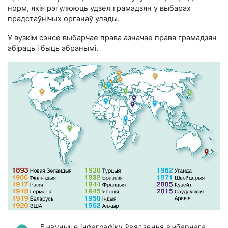
норм, якія рэгулююць удзел грамадзян у выбарах
прадстаўнічых органаў улады.
У вузкім сэнсе выбарчае права азначае права грамадзян
абіраць і быць абранымі.
Вывучыце інфаграфіку ўвядзення выбарчага