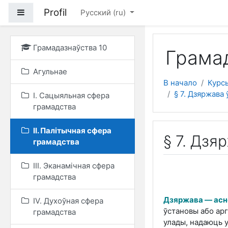
Перейти к основному
Profil
Боковая панель
Русский ‎(ru)‎
Грамадазнаўства 10
Грамад
Агульнае
В начало
Курс
§ 7. Дзяржава
I. Сацыяльная сфера
грамадства
II. Палітычная сфера
§ 7. Дзя
грамадства
III. Эканамічная сфера
грамадства
Дзяржава — асн
IV. Духоўная сфера
ўстановы або ар
грамадства
улады, надаюць у