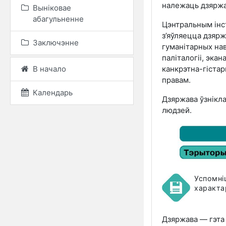
належаць дзяржав
Выніковае
абагульненне
Цэнтральным інс
з’яўляецца дзяр
Заключэнне
гуманітарных наву
паліталогіі, экан
канкрэтна-гістар
В начало
правам.
Календарь
Дзяржава ўзнікла
людзей.
Успомні
характа
Дзяржава — гэта 