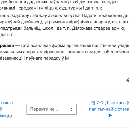
здзяйснення дадзеных паўнамоцтваў дзяржава валодае
намі і сродкамі (міліцыя, суд, турмы і да т. п.);
анне падаткаў і збораў з насельніцтва
. Падаткі неабходны дл
яржаўнай дзейнасці, утрымання кіраўнічага апарату, выплат
 падтрымкі бальніц, школ і да т. п. Дзяржава стварае армію,
да т. п.
яржава
— гэта асаблівая форма арганізацыі палітычнай улад
ецыяльным апаратам кіравання грамадствам для забеспячэнн
ізаванасці і пэўнага парадку ў ім.
тыка і 
*§ 7-1. Дзяржава ў 
Перейти на...
ў 
палітычнай сістэме
 жыцці
▶︎