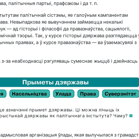
а, палітычныя партыі, прафсаюзы і да т. п.
тытутам палітычнай сістэмы, яе галоўным кампанентам
жава. Невыпадкова яе вывучэннем займаецца некалькі
к — ад гісторыі і філасофіі да правазнаўства, сацыялогіі,
амічнай тэорыі. Так, у курсе гісторыі дзяржава разглядаецца 
ычных праявах, а ў курсе правазнаўства — ва ўзаемасувязі з
 з-за неабходнасці рэгуляваць сумеснае жыццё і дзейнасць
це азначэнні прымет дзяржавы. Ці можна лічыць іх
рыстыкай дзяржавы як палітычнага інстытута?
Чаму?
адмысловая арганізацыя ўлады, якая вылучылася з грамадст