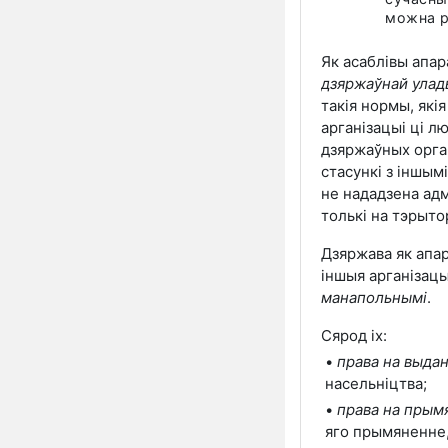
можна
Як асаблівы апа
дзяржаўнай улад
такія нормы, які
арганізацыі ці л
дзяржаўных орган
стасункі з іншым
не нададзена ад
толькі на тэрыто
Дзяржава як апа
іншыя арганізацы
манапольнымі
.
Сярод іх:
•
права на выда
насельніцтва;
•
права на прым
яго прымяненне, 