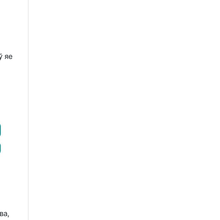
ў яе
ва,