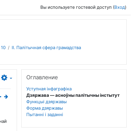
Вы используете гостевой доступ (
Вход
)
 10
II. Палітычная сфера грамадства
Пропустить Оглавление
Оглавление
Уступная інфаграфіка
Дзяржава — асноўны палітычны інстытут
Функцыі дзяржавы
Форма дзяржавы
Пытанні і заданні
най