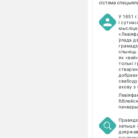
сістэма спецыяль
У 1651 г
і сутна
мысліце
«Левіяф
ўлада д
грамадз
спыніць
як «вай
толькі 
стварэн
добраах
свабоду
ахову з
Левіяфа
біблейс
пачвар
Правядз
запыце 
дзяржав
сучасны