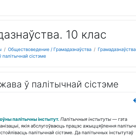
 содержанию
азнаўства. 10 клас
ы
Обществоведение / Грамадазнаўства
Грамадазнаўства
 ў палітычнай сістэме
ржава ў палітычнай сістэме
оўны палітычны інстытут.
Палітычныя інстытуты
— гэта
ганізацыі, якія абслугоўваюць працэс ажыццяўлення палітыч
стойлівасць палітычнай сістэме. Да палітычных інстытутаў