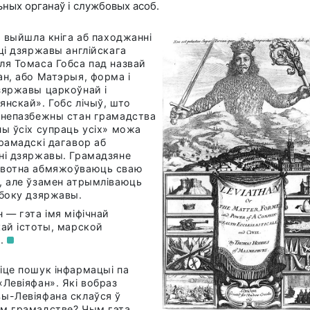
ных органаў і службовых асоб.
. выйшла кніга аб паходжанні
сці дзяржавы англійскага
ля Томаса Гобса пад назвай
ан, або Матэрыя, форма і
зяржавы царкоўнай і
янскай». Гобс лічыў, што
 непазбежны стан грамадства
ны ўсіх супраць усіх» можа
грамадскі дагавор аб
ні дзяржавы. Грамадзяне
вотна абмяжоўваюць сваю
, але ўзамен атрымліваюць
 боку дзяржавы.
н — гэта імя міфічнай
кай істоты, марской
ы.
іце пошук інфармацыі па
«Левіяфан». Які вобраз
ы-Левіяфана склаўся ў
м грамадстве? Чым гэта