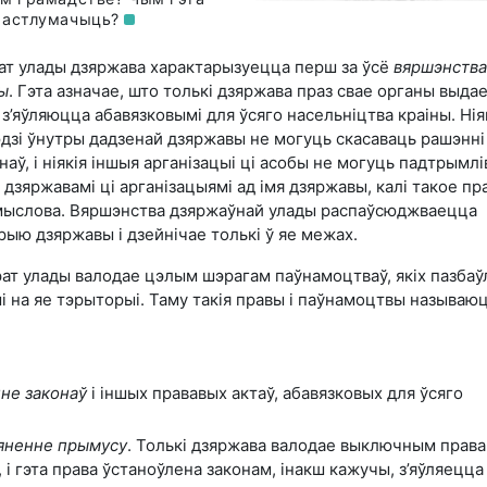
растлумачыць?
рат улады дзяржава характарызуецца перш за ўсё
вяршэнств
ы
. Гэта азначае, што толькі дзяржава праз свае органы выда
я з’яўляюцца абавязковымі для ўсяго насельніцтва краіны. Нія
юдзі ўнутры дадзенай дзяржавы не могуць скасаваць рашэнні
аў, і ніякія іншыя арганізацыі ці асобы не могуць падтрымл
і дзяржавамі ці арганізацыямі ад імя дзяржавы, калі такое пр
мыслова. Вяршэнства дзяржаўнай улады распаўсюджваецца
рыю дзяржавы і дзейнічае толькі ў яе межах.
рат улады валодае цэлым шэрагам паўнамоцтваў, якіх пазба
і на яе тэрыторыі. Таму такія правы і паўнамоцтвы называю
нне законаў
і іншых прававых актаў, абавязковых для ўсяго
яненне прымусу
. Толькі дзяржава валодае выключным права
і гэта права ўстаноўлена законам, інакш кажучы, з’яўляецца