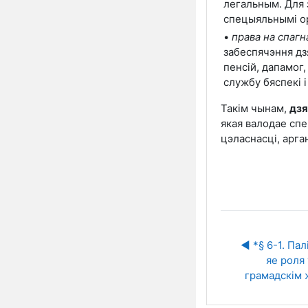
легальным. Для 
спецыяльнымі орга
•
права на спагн
забеспячэння дз
пенсій, дапамог,
службу бяспекі і 
Такім чынам,
дз
якая валодае сп
цэласнасці, арган
◀︎ *§ 6-1. Палі
яе роля 
грамадскім