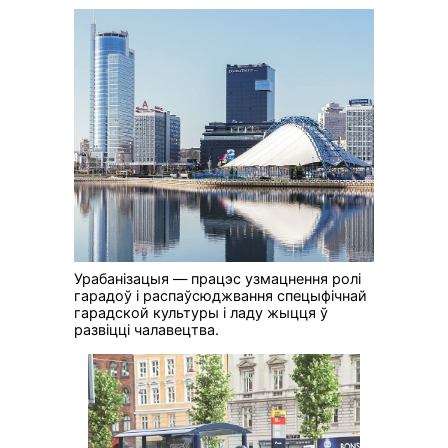
Урабанізацыя — працэс узмацнення ролі
гарадоў і распаўсюджвання спецыфічнай
гарадской культуры і ладу жыцця ў
развіцці чалавецтва.