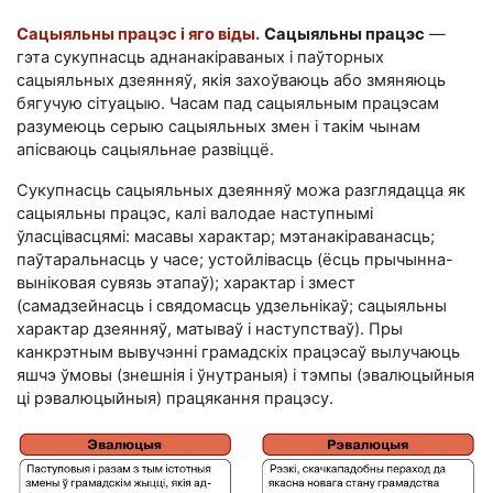
Сацыяльны працэс і яго віды.
Сацыяльны працэс
—
гэта сукупнасць аднанакіраваных і паўторных
сацыяльных дзеянняў, якія захоўваюць або змяняюць
бягучую сітуацыю. Часам пад сацыяльным працэсам
разумеюць серыю сацыяльных змен і такім чынам
апісваюць сацыяльнае развіццё.
Сукупнасць сацыяльных дзеянняў можа разглядацца як
сацыяльны працэс, калі валодае наступнымі
ўласцівасцямі: масавы характар; мэтанакіраванасць;
паўтаральнасць у часе; устойлівасць (ёсць прычынна-
выніковая сувязь этапаў); характар і змест
(самадзейнасць і свядомасць удзельнікаў; сацыяльны
характар дзеянняў, матываў і наступстваў). Пры
канкрэтным вывучэнні грамадскіх працэсаў вылучаюць
яшчэ ўмовы (знешнія і ўнутраныя) і тэмпы (эвалюцыйныя
ці рэвалюцыйныя) працякання працэсу.