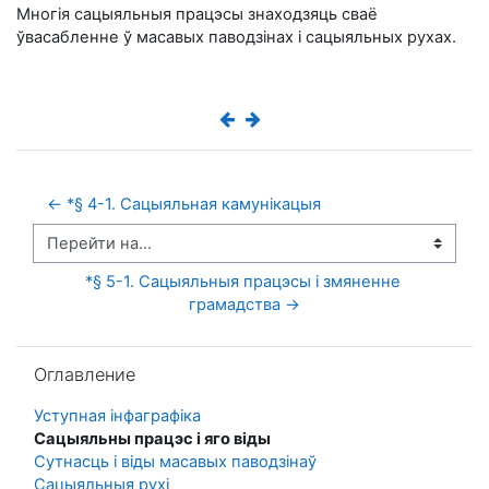
Многія сацыяльныя працэсы знаходзяць сваё
ўвасабленне ў масавых паводзінах і сацыяльных рухах.
← *§ 4-1. Сацыяльная камунікацыя
Перейти на...
*§ 5-1. Сацыяльныя працэсы і змяненне 
грамадства →
Пропустить Оглавление
Оглавление
Уступная інфаграфіка
Сацыяльны працэс і яго віды
Сутнасць і віды масавых паводзінаў
Сацыяльныя рухі