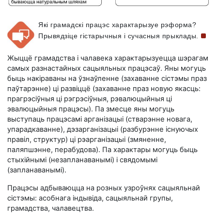
Які грамадскі працэс характарызуе рэформа?
Прывядзіце гістарычныя і сучасныя
прыклады.
Жыццё грамадства і чалавека характарызуецца шэрагам
самых разнастайных сацыяльных працэсаў. Яны могуць
быць накіраваны на ўзнаўленне (захаванне сістэмы праз
паўтарэнне) ці развіццё (захаванне праз новую якасць:
прагрэсіўныя ці рэгрэсіўныя, рэвалюцыйныя ці
эвалюцыйныя працэсы). Па змесце яны могуць
выступаць працэсамі арганізацыі (стварэнне новага,
упарадкаванне), дэзарганізацыі (разбурэнне існуючых
правіл, структур) ці рэарганізацыі (змяненне,
паляпшэнне, перабудова). Па характары могуць быць
стыхійнымі (незапланаванымі) і свядомымі
(запланаванымі).
Працэсы адбываюцца на розных узроўнях сацыяльнай
сістэмы: асобнага індывіда, сацыяльнай групы,
грамадства, чалавецтва.