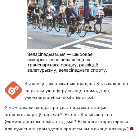
Веласіпедызацыя — шырокае
выкарыстанне веласіпеда як
транспартнага сродку, развіццё
велатурызму, веласіпеднага спорту.
Вызначце, як названыя працэсы ўплываюць на
сацыяльную сферу жыцця грамадства,
узаемаадносіны паміж людзьмі.
У чым заключаюцца працэсы інфарматызацыі і
інтэрнэтызацыі ў наш час? Як яны ўплываюць на
ўзаемаадносіны паміж людзьмі? Якія яшчэ характэрныя
для сучаснага грамадства працэсы вы можаце
назваць?