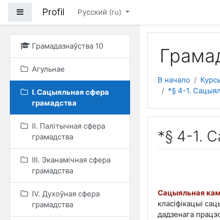
Перейти к основному
Profil
Боковая панель
Русский ‎(ru)‎
Грамадазнаўства 10
Грамад
Агульнае
В начало
Курс
*§ 4-1. Сацыя
I. Сацыяльная сфера
грамадства
II. Палітычная сфера
*§ 4-1. 
грамадства
III. Эканамічная сфера
грамадства
Сацыяльная кам
IV. Духоўная сфера
класіфікацыі са
грамадства
дадзенага працэ