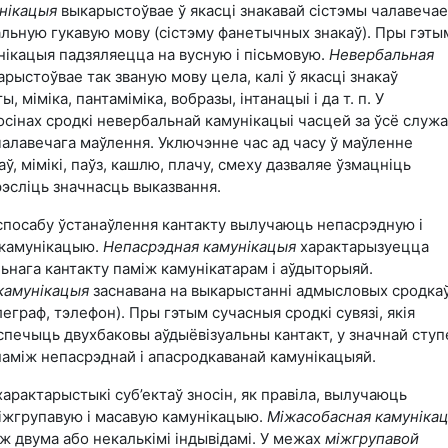
нікацыя
выкарыстоўвае ў якасці знакавай сістэмы чалавечае
альную гукавую мову (сістэму фанетычных знакаў). Пры гэты
нікацыя падзяляецца на вусную і пісьмовую.
Невербальная
рыстоўвае так званую мову цела, калі ў якасці знакаў
 міміка, пантаміміка, вобразы, інтанацыі і да т. п. У
сінах сродкі невербальнай камунікацыі часцей за ўсё служ
чалавечага маўлення. Уключэнне час ад часу ў маўленне
, мімікі, паўз, кашлю, плачу, смеху дазваляе ўзмацніць
эсліць значнасць выказвання.
 спосабу ўстанаўлення кантакту вылучаюць непасрэдную і
 камунікацыю.
Непасрэдная камунікацыя
характарызуецца
ьнага кантакту паміж камунікатарам і аўдыторыяй.
камунікацыя
заснавана на выкарыстанні адмысловых сродка
леграф, тэлефон). Пры гэтым сучасныя сродкі сувязі, якія
печыць двухбаковы аўдыёвізуальны кантакт, у значнай ступ
аміж непасрэднай і апасродкаванай камунікацыяй.
характарыстыкі суб’ектаў зносін, як правіла, вылучаюць
іжгрупавую і масавую камунікацыю.
Міжасобасная камуніка
ж двума або некалькімі індывідамі. У межах
міжгрупавой