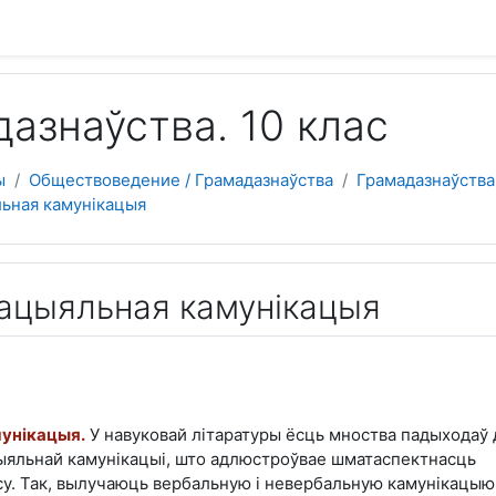
 содержанию
азнаўства. 10 клас
ы
Обществоведение / Грамадазнаўства
Грамадазнаўства
льная камунікацыя
Сацыяльная камунікацыя
унікацыя.
У навуковай літаратуры ёсць мноства падыходаў 
цыяльнай камунікацыі, што адлюстроўвае шматаспектнасць
су. Так, вылучаюць вербальную і невербальную камунікацыю