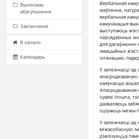
Вербальная каму
Выніковае
маўленне, натур
абагульненне
вербальная каму
камунікацыя
выка
Заключэнне
выступаюць жэсты,
паўсядзённых зно
В начало
для дапаўнення 
эмацыйных жэстаў
Календарь
інтанацыю, падкр
У залежнасці ад
апасродкаваную
наяўнасцю візуал
Апасродкаваная 
сувязі (пошта, тэ
дазваляюць забяс
сціраюць межы п
У залежнасці ад 
міжасобасную, м
рэалізуецца памі