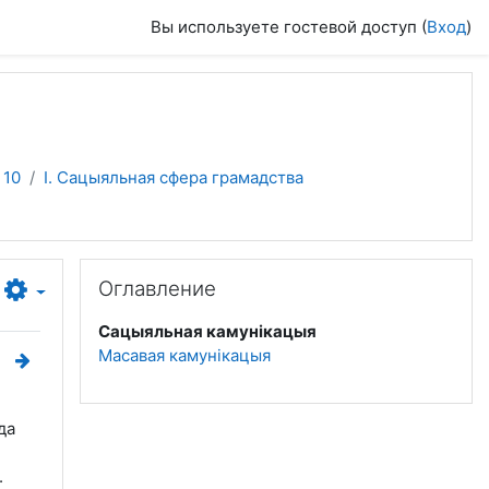
Вы используете гостевой доступ (
Вход
)
 10
I. Сацыяльная сфера грамадства
Пропустить Оглавление
Оглавление
Сацыяльная камунікацыя
Масавая камунікацыя
да
.