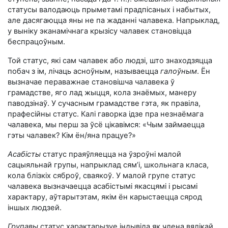
статусы валодаюць прыметамі прадпісаных і набытых,
але дасягаюцца яны не па жаданні чалавека. Напрыклад,
у выніку эканамічнага крызісу чалавек становіцца
беспрацоўным.
Той статус, які сам чалавек або людзі, што знаходзяцца
побач з ім, лічаць асноўным, называецца
галоўным
. Ён
вызначае пераважнае становішча чалавека ў
грамадстве, яго лад жыцця, кола знаёмых, манеру
паводзінаў. У сучасным грамадстве гэта, як правіла,
прафесійны статус. Калі гаворка ідзе пра незнаёмага
чалавека, мы перш за ўсё цікавімся: «Чым займаецца
гэты чалавек? Кім ён/яна працуе?»
Асабісты
статус праяўляецца на ўзроўні малой
сацыяльнай групы, напрыклад сям’і, школьнага класа,
кола блізкіх сяброў, сваякоў. У малой групе статус
чалавека вызначаецца асабістымі якасцямі і рысамі
характару, аўтарытэтам, якім ён карыстаецца сярод
іншых людзей.
Групавы
статус характарызуе індывіда як члена вялікай