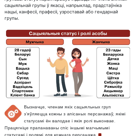
сацыяльнай групы ў якасці, напрыклад, прадстаўніка
нацыі, канфесіі, прафесіі, узроставай або гендарнай
групы.
Вызначце, членам якіх сацыяльных груп
з’яўляецца кожны з апісаных персанажаў, якімі
статусамі ён валодае і якія ролі выконвае.
Працягніце прапанаваны спіс іншымі магчымымі
статусамі і ролямі для кожнага
персанажа.