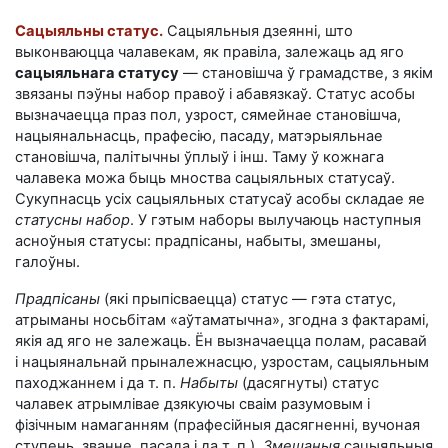
Сацыяльны статус.
Сацыяльныя дзеянні, што
выконваюцца чалавекам, як правіла, залежаць ад яго
сацыяльнага статусу
— становішча ў грамадстве, з якім
звязаны пэўны набор правоў і абавязкаў. Статус асобы
вызначаецца праз пол, узрост, сямейнае становішча,
нацыянальнасць, прафесію, пасаду, матэрыяльнае
становішча, палітычны ўплыў і інш. Таму ў кожнага
чалавека можа быць мноства сацыяльных статусаў.
Сукупнасць усіх сацыяльных статусаў асобы складае яе
статусны набор
. У гэтым наборы вылучаюць наступныя
асноўныя статусы: прадпісаны, набыты, змешаны,
галоўны.
Прадпісаны
(які прыпісваецца) статус — гэта статус,
атрыманы носьбітам «аўтаматычна», згодна з фактарамі,
якія ад яго не залежаць. Ён вызначаецца полам, расавай
і нацыянальнай прыналежнасцю, узростам, сацыяльным
паходжаннем і да т. п.
Набыты
(дасягнуты) статус
чалавек атрымлівае дзякуючы сваім разумовым і
фізічным намаганням (прафесійныя дасягненні, вучоная
ступень, званне, пасада і да т. п.).
Змешаныя
сацыяльныя