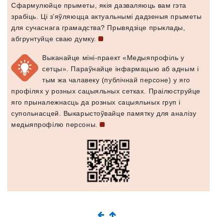
Сфармулюйце прыметы, якія дазваляюць вам гэта
зрабіць. Ці з’яўляюцца актуальнымі дадзеныя прыметы
для сучаснага грамадства? Прывядзіце прыклады,
абгрунтуйце сваю
думку.
Выканайце міні-праект «Медыяпрофіль у
сетцы». Параўнайце інфармацыю аб адным і
тым жа чалавеку (публічнай персоне) у яго
профілях у розных сацыяльных сетках. Праілюструйце
яго прыналежнасць да розных сацыяльных груп і
супольнасцей. Выкарыстоўвайце памятку для аналізу
медыяпрофілю
персоны.