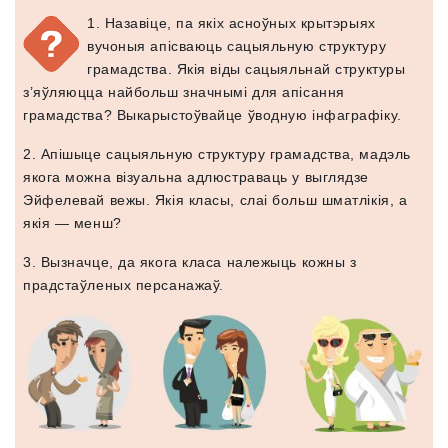
1. Назавіце, па якіх асноўных крытэрыях
вучоныя апісваюць сацыяльную структуру
грамадства. Якія віды сацыяльнай структуры
з’яўляюцца найбольш значнымі для апісання
грамадства? Выкарыстоўвайце ўводную інфаграфіку.
2. Апішыце сацыяльную структуру грамадства, мадэль
якога можна візуальна адлюстраваць у выглядзе
Эйфелевай вежы. Якія класы, слаі больш шматлікія, а
якія — менш?
3. Вызначце, да якога класа належыць кожны з
прадстаўленых персанажаў.