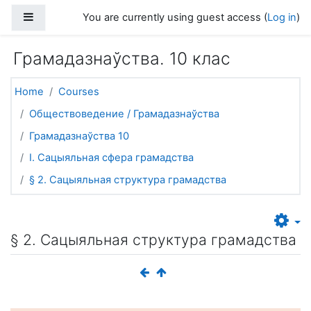
Skip to main content
Side panel
You are currently using guest access (
Log in
)
Грамадазнаўства. 10 клас
Home
Courses
Обществоведение / Грамадазнаўства
Грамадазнаўства 10
I. Сацыяльная сфера грамадства
§ 2. Сацыяльная структура грамадства
§ 2. Сацыяльная структура грамадства