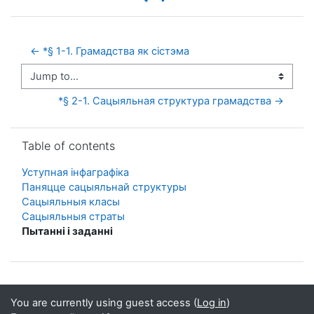
← *§ 1-1. Грамадства як сістэма
Jump to...
*§ 2-1. Сацыяльная структура грамадства →
Skip Table of contents
Table of contents
Уступная інфаграфіка
Паняцце сацыяльнай структуры
Сацыяльныя класы
Сацыяльныя страты
Пытанні і заданні
You are currently using guest access (
Log in
)