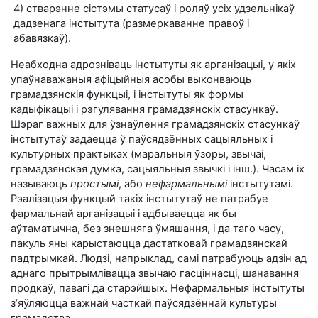
4) стварэнне сістэмы статусаў і роляў усіх удзельнікаў
дадзенага інстытута (размеркаванне правоў і
абавязкаў).
Неабходна адрозніваць інстытуты як арганізацыі, у якіх
упаўнаважаныя афіцыйныя асобы выконваюць
грамадзянскія функцыі, і інстытуты як формы
кадыфікацыі і рэгулявання грамадзянскіх стасункаў.
Шэраг важных для ўзнаўлення грамадзянскіх стасункаў
інстытутаў задаецца ў паўсядзённых сацыяльных і
культурных практыках (маральныя ўзоры, звычаі,
грамадзянская думка, сацыяльныя звычкі і інш.). Часам іх
называюць
простымі
, або
нефармальнымі
інстытутамі.
Рэалізацыя функцый такіх інстытутаў не патрабуе
фармальнай арганізацыі і адбываецца як бы
аўтаматычна, без знешняга ўмяшання, і да таго часу,
пакуль яны карыстаюцца дастатковай грамадзянскай
падтрымкай. Людзі, напрыклад, самі патрабуюць адзін ад
аднаго прытрымлівацца звычаю гасціннасці, шанавання
продкаў, павагі да старэйшых. Нефармальныя інстытуты
з’яўляюцца важнай часткай паўсядзённай культуры
грамадства.