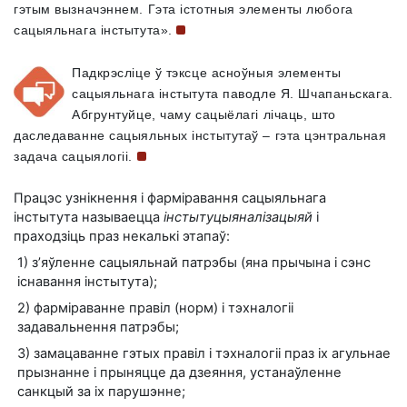
гэтым вызначэннем. Гэта істотныя элементы любога
сацыяльнага
інстытута».
Падкрэсліце ў тэксце асноўныя элементы
сацыяльнага інстытута паводле
Я. Шчапаньскага.
Абгрунтуйце, чаму сацыёлагі лічаць, што
даследаванне сацыяльных інстытутаў – гэта цэнтральная
задача
сацыялогіі.
Працэс узнікнення і фарміравання сацыяльнага
інстытута называецца
інстытуцыяналізацыяй
і
праходзіць праз некалькі этапаў:
1) з’яўленне сацыяльнай патрэбы (яна прычына і сэнс
існавання інстытута);
2) фарміраванне правіл (норм) і тэхналогіі
задавальнення патрэбы;
3) замацаванне гэтых правіл і тэхналогіі праз іх агульнае
прызнанне і прыняцце да дзеяння, устанаўленне
санкцый за іх парушэнне;