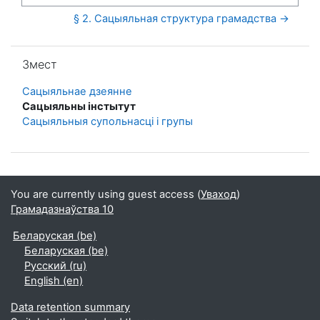
§ 2. Сацыяльная структура грамадства →
Прапусціць Змест
Змест
Сацыяльнае дзеянне
Сацыяльны інстытут
Сацыяльныя супольнасці і групы
You are currently using guest access (
Уваход
)
Грамадазнаўства 10
Беларуская ‎(be)‎
Беларуская ‎(be)‎
Русский ‎(ru)‎
English ‎(en)‎
Data retention summary