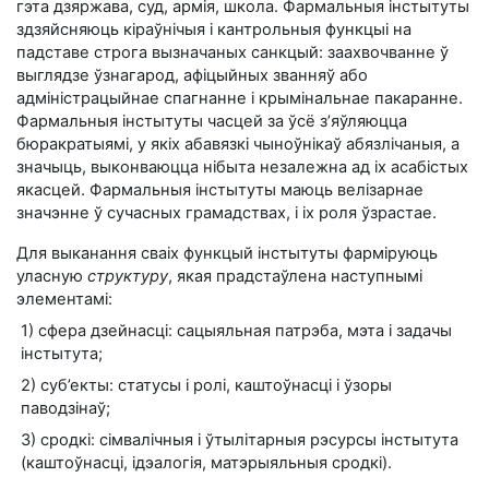
гэта дзяржава, суд, армія, школа. Фармальныя інстытуты
здзяйсняюць кіраўнічыя і кантрольныя функцыі на
падставе строга вызначаных санкцый: заахвочванне ў
выглядзе ўзнагарод, афіцыйных званняў або
адміністрацыйнае спагнанне і крымінальнае пакаранне.
Фармальныя інстытуты часцей за ўсё з’яўляюцца
бюракратыямі, у якіх абавязкі чыноўнікаў абязлічаныя, а
значыць, выконваюцца нібыта незалежна ад іх асабістых
якасцей. Фармальныя інстытуты маюць велізарнае
значэнне ў сучасных грамадствах, і іх роля ўзрастае.
Для выканання сваіх функцый інстытуты фарміруюць
уласную
структуру
, якая прадстаўлена наступнымі
элементамі:
1) сфера дзейнасці: сацыяльная патрэба, мэта і задачы
інстытута;
2) суб’екты: статусы і ролі, каштоўнасці і ўзоры
паводзінаў;
3) сродкі: сімвалічныя і ўтылітарныя рэсурсы інстытута
(каштоўнасці, ідэалогія, матэрыяльныя сродкі).