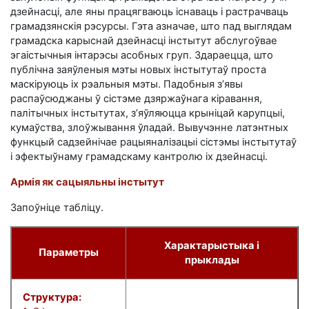
дзейнасці, але яны працягваюць існаваць і растрачваць
грамадзянскія рэсурсы. Гэта азначае, што пад выглядам
грамадска карыснай дзейнасці інстытут абслугоўвае
эгаістычныя інтарэсы асобных груп. Здараецца, што
публічна заяўленыя мэты новых інстытутаў проста
маскіруюць іх рэальныя мэты. Падобныя з’явы
распаўсюджаны ў сістэме дзяржаўнага кіравання,
палітычных інстытутах, з’яўляюцца крыніцай карупцыі,
кумаўства, злоўжывання ўладай. Вывучэнне латэнтных
функцый садзейнічае рацыяналізацыі сістэмы інстытутаў
і эфектыўнаму грамадскаму кантролю іх дзейнасці.
Армія як сацыяльны інстытут
Запоўніце табліцу.
Характарыстыка і
Параметры
прыклады
Структура: