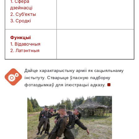
1. Сфера
дзейнасці
2. Суб’екты
3. Сродкі
Функцыі
1. Відавочныя
2. Латэнтныя
Дайце характарыстыку арміі як сацыяльнаму
інстытуту. Стварыце ўласную падборку
фотаздымкаў для ілюстрацыі
адказу.