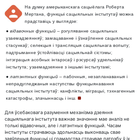
На думку амерыканскага сацыёлага Роберта
Мертана, функцыі сацыяльных інстытутаў можна
прадставіць у выглядзе:
●
відавочных функцый
– рэгуляванне сацыяльных
узаемадзеянняў; замацаванне і ўзнаўленне сацыяльных
стасункаў; селекцыя і трансляцыя сацыяльнага вопыту;
падтрыманне ўстойлівасці сацыяльнай сістэмы;
інтэграцыя асобных інтарэсаў і рэсурсаў удзельнікаў
інстытута; узаемадзеянне з іншымі інстытутамі;
●
латэнтных функцый
– пабочныя, незапланаваныя і
непрадугледжаныя наступствы функцыянавання
сацыяльных інстытутаў: канфлікты, міграцыі, тэхнагенныя
катастрофы, злачыннасць і
інш.
Для ўсебаковага разумення механізма дзеяння
сацыяльнага інстытута важнае значэнне мае аналіз не
толькі відавочных, але і латэнтных функцый. Часам
інстытуты страчваюць здольнасць выконваць свае
заяўленыя функцыі ці грамадства страчвае патрэбу ў іх