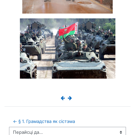
← § 1. Грамадства як сістэма
Перайсці да...