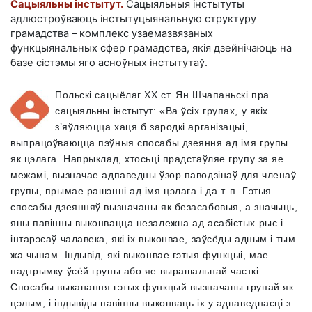
Сацыяльны інстытут.
Сацыяльныя інстытуты
адлюстроўваюць інстытуцыянальную структуру
грамадства – комплекс узаемазвязаных
функцыянальных сфер грамадства, якія дзейнічаюць на
базе сістэмы яго асноўных інстытутаў.
Польскі сацыёлаг
ХХ ст.
Ян Шчапаньскі пра
сацыяльны інстытут: «Ва ўсіх групах, у якіх
з’яўляюцца хаця б зародкі арганізацыі,
выпрацоўваюцца пэўныя спосабы дзеяння ад імя групы
як цэлага. Напрыклад, хтосьці прадстаўляе групу за яе
межамі, вызначае адпаведны ўзор паводзінаў для членаў
групы, прымае рашэнні ад імя цэлага і да т. п. Гэтыя
спосабы дзеянняў вызначаны як безасабовыя, а значыць,
яны павінны выконвацца незалежна ад асабістых рыс і
інтарэсаў чалавека, які іх выконвае, заўсёды адным і тым
жа чынам. Індывід, які выконвае гэтыя функцыі, мае
падтрымку ўсёй групы або яе вырашальнай часткі.
Спосабы выканання гэтых функцый вызначаны групай як
цэлым, і індывіды павінны выконваць іх у адпаведнасці з