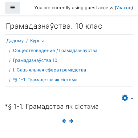
Прапусціць і перайсці да асноўнага зместу
Side panel
You are currently using guest access (
Уваход
)
Грамадазнаўства. 10 клас
Дадому
Курсы
Обществоведение / Грамадазнаўства
Грамадазнаўства 10
I. Сацыяльная сфера грамадства
*§ 1-1. Грамадства як сістэма
*§ 1-1. Грамадства як сістэма