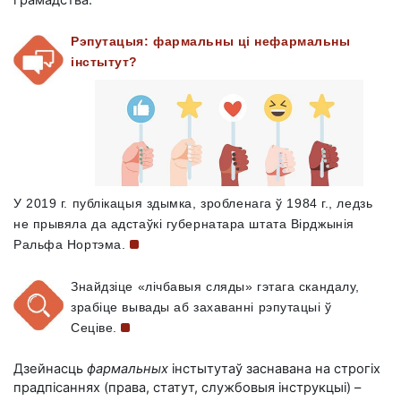
Рэпутацыя: фармальны ці нефармальны
інстытут?
У
2019 г.
публікацыя здымка, зробленага ў
1984 г.,
ледзь
не прывяла да адстаўкі губернатара штата Вірджынія
Ральфа
Нортэма.
Знайдзіце «лічбавыя сляды» гэтага скандалу,
зрабіце вывады аб захаванні рэпутацыі ў
Сеціве.
Дзейнасць
фармальных
інстытутаў заснавана на строгіх
прадпісаннях (права, статут, службовыя інструкцыі) –