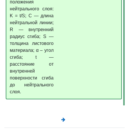
положения
нейтрального слоя:
K = t/S; С — длина
нейтральной линии;
R — внутренний
радиус сгиба; S —
толщина листового
материала; α – угол
сгиба; t —
расстояние от
внутренней
поверхности сгиба
до нейтрального
слоя.