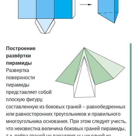
Построение
развёртки
пирамиды
Развертка
поверхности
пирамиды
представляет собой
плоскую фигуру,
составленную из боковых граней – равнобедренных
или равносторонних треугольников и правильного
многоугольника основания. При этом следует учесть,
что неизвестна величина боковых граней пирамиды,
т. к. ребра граней не параллельны ни одной из