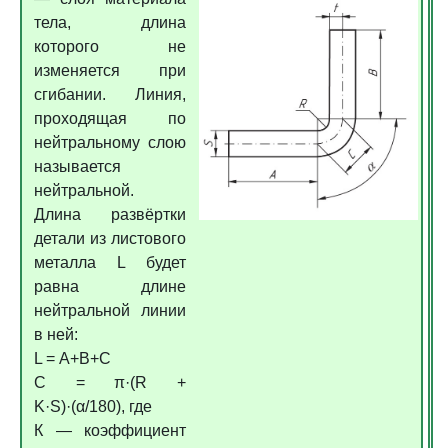
тела, длина
которого не
изменяется при
сгибании. Линия,
проходящая по
нейтральному слою
называется
нейтральной.
Длина развёртки
детали из листового
металла L будет
равна длине
нейтральной линии
в ней:
L = А+В+С
С = π·(R +
K·S)·(α/180), где
К — коэффициент