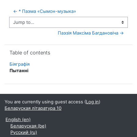
← * Паэма «Сымон-музыка»
Jump to...
Паэзія Максіма Багдановіча →
Skip Table of contents
Table of contents
Біяграфія
Пытанні
You are currently using guest access (
Log in
)
Беларуская літаратура 10
English ‎(en)‎
Беларуская ‎(be)‎
Русский ‎(ru)‎