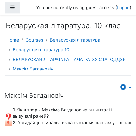
Skip to main content
Side panel
You are currently using guest access (
Log in
)
Беларуская літаратура. 10 клас
Home
Courses
Беларуская літаратура
Беларуская літаратура 10
БЕЛАРУСКАЯ ЛІТАРАТУРА ПАЧАТКУ ХХ СТАГОДДЗЯ
Максім Багдановіч
Максім Багдановіч
1.
Якія творы Максіма Багдановіча вы чыталі і
вывучалі раней?
2.
Узгадайце сімвалы, выкарыстаныя паэтам у творах