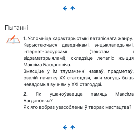
Пытанні
1.
Успомніце характарыстыкі летапіснага жанру.
Карыстаючыся даведнікамі, энцыклапедыямі,
інтэрнэт-рэсурсамі (тэкстамі і
відэаматэрыяламі), складзіце летапіс жыцця
Максіма Багдановіча.
Змясціце ў ім тлумачэнні назваў, прадметаў,
рэалій пачатку ХХ стагоддзя, якія могуць быць
невядомыя вучням у ХХІ стагоддзі.
2
.
Як ушаноўваецца памяць Максіма
Багдановіча?
Як яго вобраз увасоблены ў творах мастацтва?