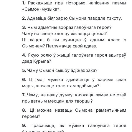
1.
Раскажыце пра гісторыю напісання паэмы
«Сымон-музыка».
2.
Аднавіце біяграфію Сымона паводле тэксту.
3.
Чым адметны вобраз галоўнага героя?
Чаму на свеце хлопцу жывецца цяжка?
Ці хацелі б вы вучыцца ў адным класе з
Сымонам? Патлумачце свой адказ.
4.
Якую ролю ў жыцці галоўнага героя адыграў
дзед Курыла?
5.
Чаму Сымон сышоў ад жабрака?
6.
Ці мог музы́ка здзейсніць у карчме свае
мары, «шчасце талентам здабыць»?
7.
Чаму, на вашу думку, княжацкі замак не стаў
прыдатным месцам для творцы?
8.
Ці можна назваць Сымона рамантычным
героем?
9.
Прасачыце, як му́зыка галоўнага героя
ўплывае на людзей.