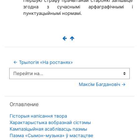
Першую страфу прачытанай старонкі запішыце
згодна з сучаснымі арфаграфічнымі і
пунктуацыйнымі нормамі.
← Трылогія «На ростанях»
Перейти на...
Максім Багдановіч →
Пропустить Оглавление
Оглавление
Гісторыя напісання твора
Характарыстыка вобразнай сістэмы
Кампазіцыйная асаблівасць паэмы
Паэма «Сымон-музыка» ў мастацтве