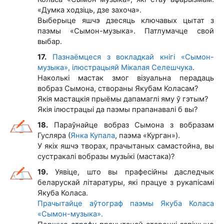
«Думка ходзіць, дзе захоча».
Выберыце яшчэ дзесяць ключавых цытат з
паэмы «Сымон-музыка». Патлумачце свой
выбар.
17.
Пазнаёмцеся з вокладкай кнігі «Сымон-
музыка», ілюстрацыяй Мікалая Селешчука
.
Наколькі мастак змог візуальна перадаць
вобраз Сымона, створаны Якубам Коласам?
Якія мастацкія прыёмы дапамаглі яму ў гэтым?
Якія ілюстрацыі да паэмы прапанавалі б вы?
18.
Параўнайце вобраз Сымона з вобразам
Гусляра (
Янка Купала
, паэма «Курган»).
У якіх яшчэ творах, прачытаных самастойна, вы
сустракалі вобразы музы́кі (мастака)?
19.
Уявіце, што вы прафесійны даследчык
беларускай літаратуры, які працуе з рукапісамі
Якуба Коласа.
Прачытайце аўтограф паэмы Якуба Коласа
«Сымон-музыка».