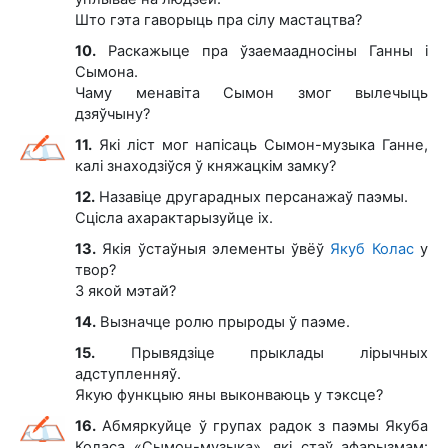
Што гэта гаворыць пра сілу мастацтва?
10.
Раскажыце пра ўзаемаадносіны Ганны і
Сымона.
Чаму менавіта Сымон змог вылечыць
дзяўчыну?
11.
Які ліст мог напісаць Сымон-музыка Ганне,
калі знаходзіўся ў княжацкім замку?
12.
Назавіце другарадных персанажаў паэмы.
Сцісла ахарактарызуйце іх.
13.
Якія ўстаўныя элементы ўвёў
Якуб Колас
у
твор?
З якой мэтай?
14.
Вызначце ролю прыроды ў паэме.
15.
Прывядзіце прыклады лірычных
адступленняў.
Якую функцыю яны выконваюць у тэксце?
16.
Абмяркуйце ў групах радок з паэмы Якуба
Коласа «Сымон-музыка», які стаў афарызмам: