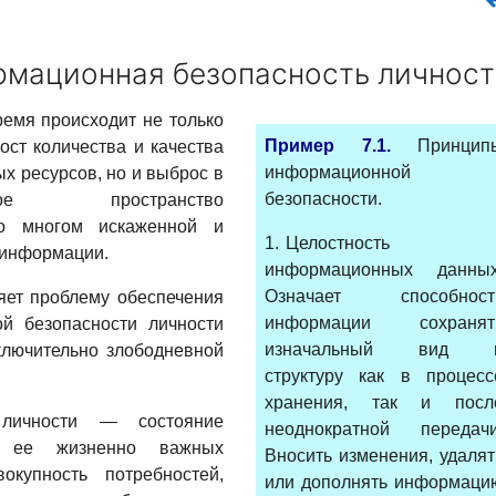
ормационная безопасность личнос
емя происходит не только
Пример 7.1.
Принцип
ост количества и качества
информационной
 ресурсов, но и выброс в
безопасности.
нное пространство
во многом искаженной и
1. Целостность
 информации.
информационных данных
Означает способност
яет проблему обеспечения
информации сохранят
й безопасности личности
изначальный вид 
ключительно злободневной
структуру как в процесс
хранения, так и посл
 личности — состояние
неоднократной передачи
и ее жизненно важных
Вносить изменения, удалят
вокупность потребностей,
или дополнять информаци