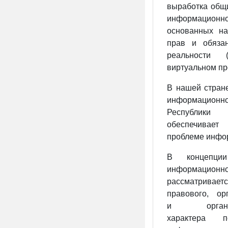
выработка общ
информацио
основанных на
прав и обяза
реальности 
виртуальном пр
В нашей стран
информацио
Республики
обеспечивает
проблеме инфо
В концепции
информацио
рассма
тривае
правового,
ор
и орга
н
характера 