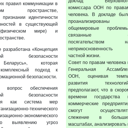
доклад Верховног
их правил коммуникации в
комиссара ООН по права
нном пространстве,
человека. В докладе был
 признании идентичности
проанализированы
нностей в существующей
общемировые проблемы
(физическом мире) и
связанные 
остранстве.
посягательством н
неприкосновенность
е разработана «Концепция
частной жизни.
нной безопасности
Совет по правам человека 
 Беларусь», которая
Генеральная Ассамбле
 комплексный подход к
ООН, оценивая темп
рмационной безопасности.
развития технологий
 вопрос обеспечения
предполагают, что в скоро
нной безопасности
времени государства 
тся как система мер
коммерческие предприяти
ганизационно-технического
смогут осуществлят
изационно-экономического
слежение в больши
по выявлению угроз
масштабах, анализировать 