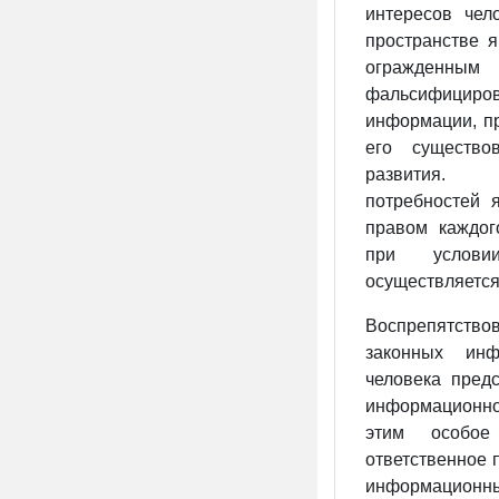
интересов чел
пространстве я
огражденным 
фальсифициров
информации, п
его существо
развития. 
потребностей 
правом каждог
при услов
осуществляется
Воспрепятств
законных инф
человека предс
информационной
этим особое
ответственное 
информационн