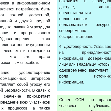
находится в свободно
овека в информационном
доступе, должн
вляется потребность быть
предоставляться
от ложной, дефектной,
полноправным
анной и другой вредной
пользователям ресурсо
редставляющей угрозу для
своевременно 
вания и прогрессивного
беспрепятственно.
Удовлетворение этих
является конституционным
4. Достоверность. Указывае
о человека и гражданина
на принадлежност
ии, что это право
информации доверенном
 законным способом.
лицу или владельцу, которы
одновременно выступает 
ование удовлетворению
роли источник
ормационных интересов
информации.
тавляет собой угрозу его
 безопасности. В связи с
 значение приобретает
Совет ООН по права
поведение всех участников
человека опубликова
ых процессов, а также