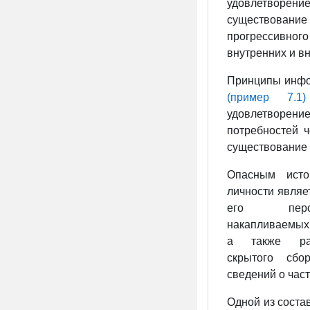
удовлетворени
существова
прогрессивног
внутренних и вн
Принципы инфо
(пример 7.1)
удовлетвор
потребностей ч
существование 
Опасным исто
личности являе
его перс
накапливаемых
а также рас
скрытого сбо
сведений о част
Одной из сост