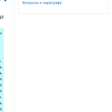
Вопросы к параграфу
ти
ы
.
ь
ь
и
е
е
.
ь
ю