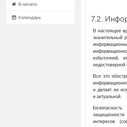
В начало
7.2. Инф
Календарь
В настоящее вр
значительный р
информационных
информацио
избыточной, 
недостоверной
Все это обостр
информационно
и делает ее ис
и актуальной.
Безопасность
защищенност
интересов (со