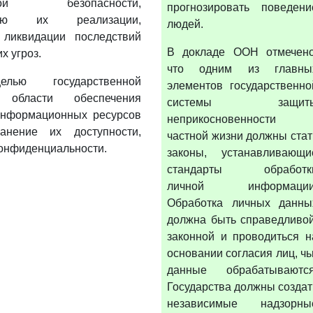
нной безопасности,
прогнозировать поведени
ению их реализации,
людей.
ликвидации последствий
В докладе ООН отмечено
х угроз.
что одним из главны
лью государственной
элементов государственно
области обеспечения
системы защит
информационных ресурсов
неприкосновенности
анение их доступности,
частной жизни должны стат
конфиденциальности.
законы, устанавливающи
стандарты обработк
личной информации
Обработка личных данны
должна быть справедливой
законной и проводиться н
основании согласия лиц, чь
данные обрабатываются
Государства должны создат
независимые надзорны