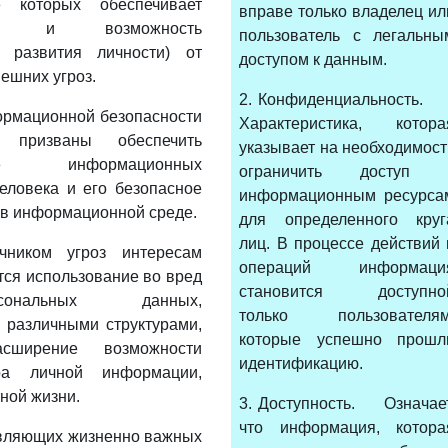
е которых обеспечивает
вправе только владелец ил
ние и возможность
пользователь с легальны
о развития личности) от
доступом к данным.
ешних угроз.
2. Конфиденциальность.
рмационной безопасности
Характеристика, котора
призваны обеспечить
указывает на необходимост
ение информационных
ограничить доступ 
еловека и его безопасное
информационным ресурса
в информационной среде.
для определенного круг
лиц. В процессе действий 
чником угроз интересам
операций информаци
тся использование во вред
становится доступно
ональных данных,
только пользователям
 различными структурами,
которые успешно прошл
ширение возможности
идентификацию.
ра личной информации,
ной жизни.
3. Доступность. Означает
что информация, котора
авляющих жизненно важных