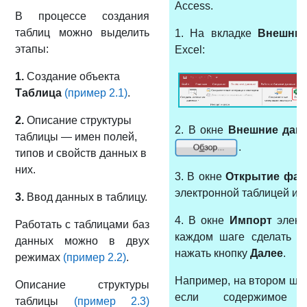
Access.
В процессе создания
таблиц можно выделить
1. На вкладке
Внешни
этапы:
Excel:
1.
Создание объекта
Таблица
(пример 2.1)
.
2.
Описание структуры
2. В окне
Внешние дан
таблицы — имен полей,
.
типов и свойств данных в
них.
3. В окне
Открытие фай
электронной таблицей и 
3.
Ввод данных в таблицу.
4. В окне
Импорт
элект
Работать с таблицами баз
каждом шаге сделать т
данных можно в двух
нажать кнопку
Далее
.
режимах
(пример 2.2)
.
Например, на втором шаг
Описание структуры
если содержимое 
таблицы
(пример 2.3)