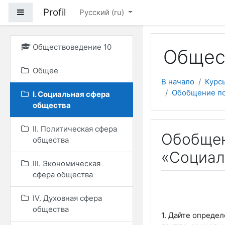
Перейти к основному
Profil
Боковая панель
Русский ‎(ru)‎
Обществоведение 10
Общес
Общее
В начало
Курс
Обобщение по
I. Социальная сфера
общества
II. Политическая сфера
Обобщен
общества
«Социал
III. Экономическая
сфера общества
IV. Духовная сфера
общества
1. Дайте опреде