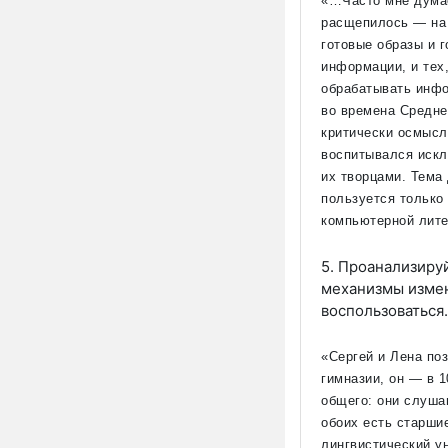
«…Часто мне дума
расщепилось — на д
готовые образы и 
информации, и тех,
обрабатывать инфо
во времена Среднев
критически осмысл
воспитывался искл
их творцами. Тема
пользуется только
компьютерной лите
5. Проанализиру
механизмы измен
воспользоваться.
«Сергей и Лена по
гимназии, он — в
1
общего: они слуша
обоих есть старши
лингвистический у