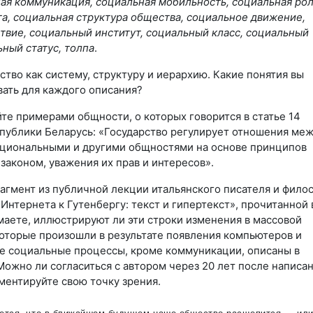
ная коммуникация, социальная мобильность, социальная рол
та, социальная структура общества, социальное движение,
твие, социальный институт, социальный класс, социальный
ьный статус, толпа
.
тво как систему, структуру и иерархию. Какие понятия вы
вать для каждого описания?
йте примерами общности, о которых говорится в статье 14
публики Беларусь: «Государство регулирует отношения ме
циональными и другими общностями на основе принципов
законом, уважения их прав и интересов».
рагмент из публичной лекции итальянского писателя и фило
Интернета к Гутенбергу: текст и гипертекст», прочитанной 
маете, иллюстрируют ли эти строки изменения в массовой
оторые произошли в результате появления компьютеров и
е социальные процессы, кроме коммуникации, описаны в
Можно ли согласиться с автором через 20 лет после написа
ментируйте свою точку зрения.