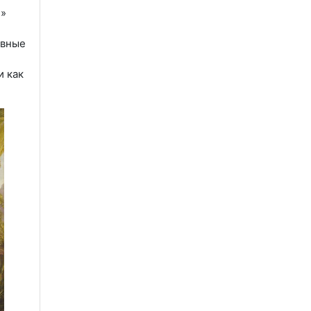
и»
овные
и как