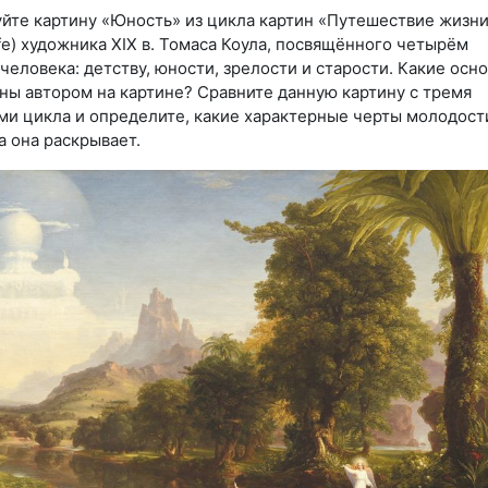
уйте картину «Юность» из цикла картин «Путешествие жизн
ife) художника
XIX в.
Томаса Коула, посвящённого четырём
человека: детству, юности, зрелости и старости. Какие осн
ны автором на картине? Сравните данную картину с тремя
ми цикла и определите, какие характерные черты молодост
а она раскрывает.