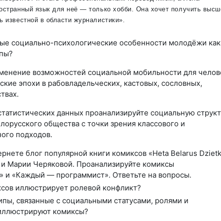
ностранный язык для неё — только хобби. Она хочет получить высш
ь известной в области журналистики».
ные социально-психологические особенности молодёжи как
ппы?
зменение возможностей социальной мобильности для челов
ские эпохи в рабовладельческих, кастовых, сословных,
твах.
 статистических данных проанализируйте социальную струк
лорусского общества с точки зрения классового и
ого подходов.
ернете блог популярной книги комиксов «Heta Belarus Dzietk
и Марии Черяковой. Проанализируйте комиксы
и «Каждый — программист». Ответьте на вопросы.
ксов иллюстрирует ролевой конфликт?
ипы, связанные с социальными статусами, ролями и
иллюстрируют комиксы?