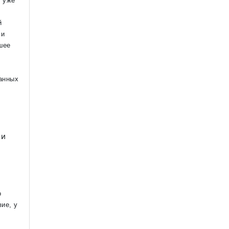
 уже
й
 и
шее
анных
 и
о
ие, у