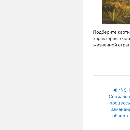
Подберите карти
характерные чер
жизненной страт
◀︎ *§ 5-1.
Социальн
процессы
изменени
общест