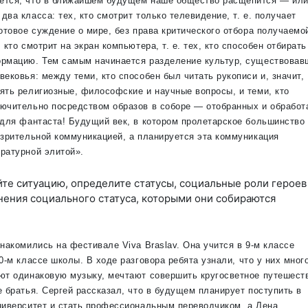
ется, что в ближайшем будущем наше общество расщепится — или
ва класса: тех, кто смотрит только телевидение, т. е. получает
готовое суждение о мире, без права критического отбора получаемо
 кто смотрит на экран компьютера, т. е. тех, кто способен отбирать
рмацию. Тем самым начинается разделение культур, существовав
ековья: между теми, кто способен был читать рукописи и, значит,
ять религиозные, философские и научные вопросы, и теми, кто
ючительно посредством образов в соборе — отобранных и обработ
 для фантаста! Будущий век, в котором пролетарское большинство
 зрительной коммуникацией, а планируется эта коммуникация
ратурной элитой».
йте ситуацию, определите статусы, социальные роли героев
ения социального статуса, которыми они собираются
знакомились на фестивале Viva Braslav. Она учится в
9-м
классе
0-м
классе школы. В ходе разговора ребята узнали, что у них мног
ют одинаковую музыку, мечтают совершить кругосветное путешеств
е братья. Сергей рассказал, что в будущем планирует поступить в
ниверситет и стать профессиональным переводчиком, а Лена