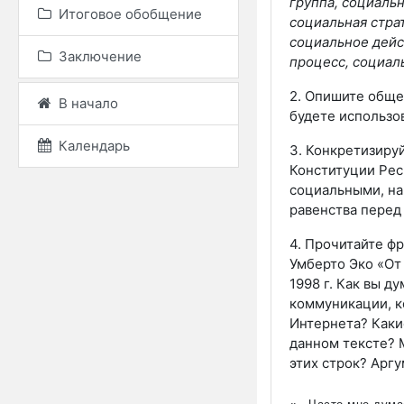
группа, социаль
Итоговое обобщение
социальная стра
социальное дейс
Заключение
процесс, социал
2. Опишите общес
В начало
будете использо
Календарь
3. Конкретизиру
Конституции Рес
социальными, на
равенства перед 
4. Прочитайте ф
Умберто Эко «От 
1998 г.
Как вы ду
коммуникации, к
Интернета? Каки
данном тексте? 
этих строк? Аргу