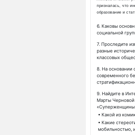
призналась, что и
образование и стат
6. Каковы основ
социальной гру
7. Проследите и
разные историче
классовых общес
8. На основании
современного бе
стратификационн
9. Найдите в Инт
Марты Черновой 
«Суперженщины» 
• Какой из коми
• Какие стереот
мобильностью, 