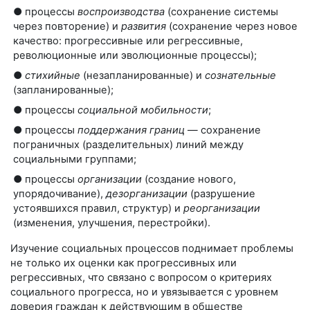
● процессы
воспроизводства
(сохранение системы
через повторение) и
развития
(сохранение через новое
качество: прогрессивные или регрессивные,
революционные или эволюционные процессы);
●
стихийные
(незапланированные) и
сознательные
(запланированные);
● процессы
социальной мобильности
;
● процессы
поддержания границ
— сохранение
пограничных (разделительных) линий между
социальными группами;
● процессы
организации
(создание нового,
упорядочивание),
дезорганизации
(разрушение
устоявшихся правил, структур) и
реорганизации
(изменения, улучшения, перестройки).
Изучение социальных процессов поднимает проблемы
не только их оценки как прогрессивных или
регрессивных, что связано с вопросом о критериях
социального прогресса, но и увязывается с уровнем
доверия граждан к действующим в обществе