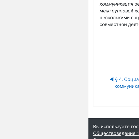
коммуникация
ре
межгрупповой к
несколькими соц
совместной деят
◀︎ § 4. Социа
коммуник
Вы используете гос
Обществоведение 