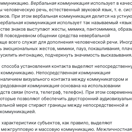
оммуникацию.
Вербальная коммуникация
использует в каче
ы человеческую речь, естественный звуковой язык,
т. е.
сис
аков. При этом вербальная коммуникация делится на устную
ербальная коммуникация
использует так называемый «язык
стве знаков выступают жесты, мимика, пантомимика, образ
В повседневном общении средства невербальной
ще всего служат для дополнения человеческой речи. Иног
ь эмоциональных жестов, мимики, пауз, покашливания, плач
 усилить интонацию, подчеркнуть значимость высказывания
т способа установления контакта выделяют непосредственн
 коммуникацию.
Непосредственная коммуникация
 наличием визуального контакта между коммуникатором и
средованная коммуникация
основана на использовании
дств связи (почта, телеграф, телефон). При этом современн
 которые позволяют обеспечить двусторонний аудиовизуаль
ительной мере стирают границы между непосредственной и
 коммуникацией.
 характеристики субъектов, как правило, выделяют
 межгрупповую и массовую коммуникацию.
Межличностная