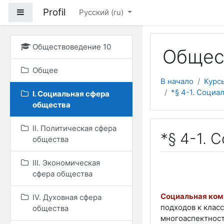
Перейти к основному
Profil
Боковая панель
Русский ‎(ru)‎
Обществоведение 10
Общес
Общее
В начало
Курс
*§ 4-1. Социа
I. Социальная сфера
общества
II. Политическая сфера
*§ 4-1.
общества
III. Экономическая
сфера общества
Социальная ком
IV. Духовная сфера
подходов к клас
общества
многоаспектност