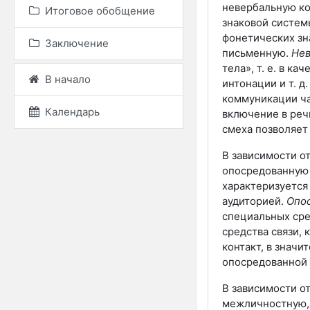
невербальную к
Итоговое обобщение
знаковой систем
фонетических зн
Заключение
письменную.
Нев
тела»,
т. е.
в каче
В начало
интонации и
т. д.
коммуникации ча
Календарь
включение в реч
смеха позволяет
В зависимости о
опосредованную
характеризуется
аудиторией.
Опо
специальных сре
средства связи,
контакт, в знач
опосредованной
В зависимости от
межличностную,