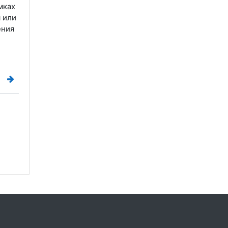
мках
 или
ения