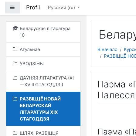
Перейти к основному
Profil
Боковая панель
Русский ‎(ru)‎
Беларуская літаратура
Белару
10
Агульнае
В начало
Курс
РАЗВІЦЦЁ НО
УВОДЗІНЫ
ДАЎНЯЯ ЛІТАРАТУРА (XI
Паэма «П
—XVIII СТАГОДДЗІ)
Палесся
РАЗВІЦЦЁ НОВАЙ
БЕЛАРУСКАЙ
ЛІТАРАТУРЫ XIX
СТАГОДДЗЯ
Паэма «Па
ШЛЯХІ РАЗВІЦЦЯ