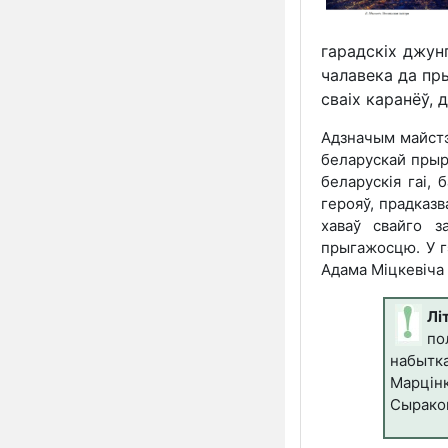
гарадскіх джун
чалавека да пры
сваіх каранёў, 
Адзначым майстэ
беларускай прыр
беларускія гаі,
герояў, прадказ
хаваў свайго з
прыгажосцю. У г
Адама Міцкевіча 
Лі
по
набытк
Марцін
Сыраком