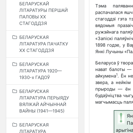
БЕЛАРУСКАЙ
Тэма паляван
ЛІТАРАТУРЫ ПЕРШАЙ
распачалася яшчэ
ПАЛОВЫ XX
стагоддзі гэта т
СТАГОДДЗЯ
вядомыя празаіч
ружэйнага паляўн
БЕЛАРУСКАЯ
«Запіскі паляўні
ЛІТАРАТУРА ПАЧАТКУ
1898 годзе, у В
ХХ СТАГОДДЗЯ
Янкі Лучыны «Пал
Беларуса ў твора
БЕЛАРУСКАЯ
нават балоты — 
ЛІТАРАТУРА 1920—
1
айкумена
. Ён н
1930-х ГАДОЎ
звера, а нейкім
прыроды — ён я
БЕЛАРУСКАЯ
будаўніцтва чыг
ЛІТАРАТУРА ПЕРЫЯДУ
магчымасць паля
ВЯЛІКАЙ АЙЧЫННАЙ
ВАЙНЫ (1941—1945)
Ян
Па
БЕЛАРУСКАЯ
арыгін
ЛІТАРАТУРА