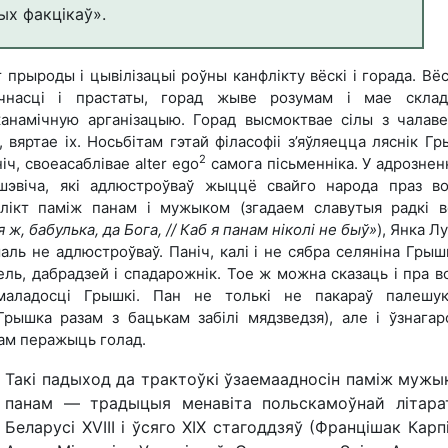
ых факцікаў».
 прыроды і цывілізацыі роўны канфлікту вёскі і горада. Вё
эчнасці і прастаты, горад жыве розумам і мае скла
анамічную арганізацыю. Горад высмоктвае сілы з чалаве
, вяртае іх. Носьбітам гэтай філасофіі з’яўляецца ляснік Гр
2
іч, своеасаблівае аlter ego
самога пісьменніка. У адрознен
шэвіча, які адлюстроўваў жыццё свайго народа праз в
лікт паміж панам і мужыком (згадаем славутыя радкі 
 ж, бабулька, да Бога, // Каб я панам ніколі не быў»
), Янка Л
аль не адлюстроўваў. Паніч, калі і не сябра селяніна Грышк
ель, дабрадзей і спадарожнік. Тое ж можна сказаць і пра в
маладосці Грышкі. Пан не толькі не пакараў палешу
Грышка разам з бацькам забілі мядзведзя), але і ўзнагаро
ам перажыць голад.
Такі падыход да трактоўкі ўзаемаадносін паміж мужы
панам — традыцыя менавіта польскамоўнай літара
Беларусі ХVIII і ўсяго XIX стагоддзяў (Францішак Карпі