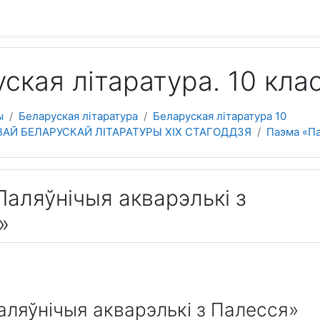
 содержанию
ская літаратура. 10 кла
ы
Беларуская літаратура
Беларуская літаратура 10
ВАЙ БЕЛАРУСКАЙ ЛІТАРАТУРЫ XIX СТАГОДДЗЯ
Паэма «Па
аляўнічыя акварэлькі з
»
ляўнічыя акварэлькі з Палесся»