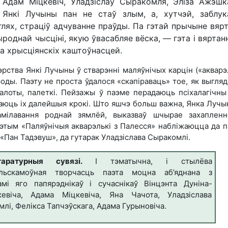
Адам Міцкевіч, Уладзіслаў Сыракомля, Эліза Ажэшк
Янкі Лучыны пан не стаў злым, а, хутчэй, заблук
глях, страціў адчуванне праўды. Па гэтай прычыне вяр
роднай чысціні, якую ўвасабляе вёска, — гэта і вяртан
да хрысціянскіх каштоўнасцей.
рства Янкі Лучыны ў стварэнні маляўнічых карцін («акварэ
оды. Паэту не проста ўдалося «скапіраваць» тое, як выгля
 балоты, палеткі. Пейзажы ў паэме перадаюць псіхалагічны
ваюць іх далейшыя крокі. Што яшчэ больш важна, Янка Лучы
амілавання роднай зямлёй, выказваў шчырае захаплен
этым «Паляўнічыя акварэлькі з Палесся» набліжаюцца да 
«Пан Тадэвуш», да гутарак Уладзіслава Сыракомлі.
таратурныя сувязі.
І тэматычна, і стылёва
льскамоўная творчасць паэта моцна аб’яднана з
амі яго папярэднікаў і сучаснікаў Вінцэнта Дуніна-
кевіча, Адама Міцкевіча, Яна Чачота, Уладзіслава
лі, Фелікса Тапчэўскага, Адама Гурыновіча.