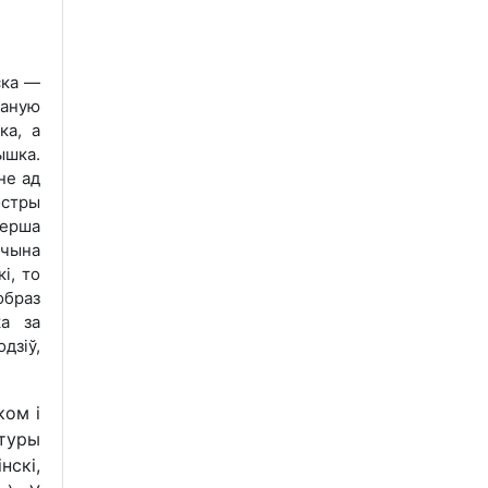
ска —
даную
ка, а
ышка.
не ад
остры
верша
учына
і, то
образ
ка за
дзіў,
ком і
туры
нскі,