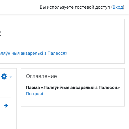
Вы используете гостевой доступ (
Вход
)
с
ляўнічыя акварэлькі з Палесся»
Пропустить Оглавление
Оглавление
Паэма «Паляўнічыя акварэлькі з Палесся»
Пытанні