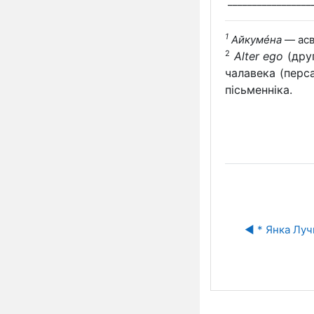
_________________
1
Айкумéна
— асв
2
Alter
ego
(дру
чалавека (перс
пісьменніка.
◀︎ * Янка Лу