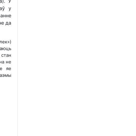
а). У
аў у
танне
не да
лек»)
даюць
 стан
на не
не яе
паэмы