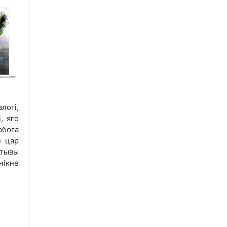
логі,
, яго
юбога
е цар
ктывы
нікне