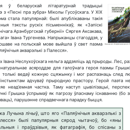
ня ў беларускай літаратурнай традыцыі
 з «Песні пра зубра» Міколы Гусоўскага. У ХІХ
эма стала папулярнай: былі апублікаваны такія
ныя тэксты рускіх пісьменнікаў, як «Запіскі
ічага Арэнбургскай губерніі» Сяргея Аксакава,
чага» Івана Тургенева. Напрыканцы стагоддзя, у
аршаве на польскай мове выйшла ў свет паэма
яўнічыя акварэлькі з Палесся».
х Івана Неслухоўскага нельга аддзяліць ад прыроды. Лес, раз
натуральнае асяроддзе для галоўнага героя паэмы Грышкі
е толькі ведаў кожную сцяжынку і мог распазнаць след л
 інстынктам адчуваў прыродную прастору. Герой паэта н
е неад’емная частка. Таму наступ цывілізацыі, перспе
ункі Грышка ўспрымаў як пагрозу ўласнаму існаванню (бо з
ваць), парушэнне спрадвечнага парадку быцця.
ка Лучына лічыў, што яго «Паляўнічыя акварэлькі з
лесся» былі папулярныя сярод чытачоў, бо «яны
альныя і праўдзівыя, як фатаграфія, бо спісаны з