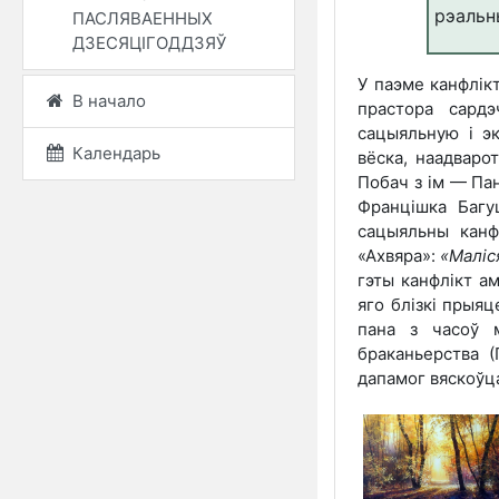
рэальн
ПАСЛЯВАЕННЫХ
ДЗЕСЯЦІГОДДЗЯЎ
У паэме канфлікт
В начало
прастора сард
сацыяльную і эк
Календарь
вёска, наадварот
Побач з ім — Пан
Францішка Багу
сацыяльны канф
«Ахвяра»:
«Маліся
гэты канфлікт ам
яго блізкі прыяц
пана з часоў 
браканьерства (
дапамог вяскоўц