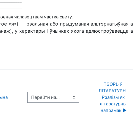
___________
оеная чалавецтвам частка свету.
гое «я») — рэальная або прыдуманая альтэрнатыўная 
анаж), у характары і ўчынках якога адлюстроўваецца 
ТЭОРЫЯ 
ЛІТАРАТУРЫ. 
Перейти на...
чына
Рэалізм як 
літаратурны 
напрамак ▶︎